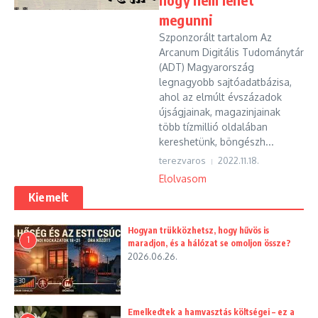
megunni
Szponzorált tartalom Az
Arcanum Digitális Tudománytár
(ADT) Magyarország
legnagyobb sajtóadatbázisa,
ahol az elmúlt évszázadok
újságjainak, magazinjainak
több tízmillió oldalában
kereshetünk, böngészh...
terezvaros
2022.11.18.
Elolvasom
Kiemelt
Hogyan trükközhetsz, hogy hűvös is
1
maradjon, és a hálózat se omoljon össze?
2026.06.26.
Emelkedtek a hamvasztás költségei – ez a