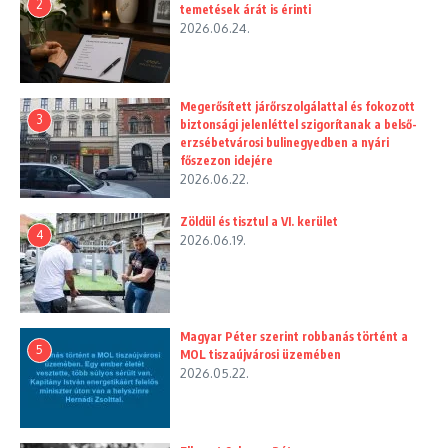
2
temetések árát is érinti
2026.06.24.
Megerősített járőrszolgálattal és fokozott
3
biztonsági jelenléttel szigorítanak a belső-
erzsébetvárosi bulinegyedben a nyári
főszezon idejére
2026.06.22.
Zöldül és tisztul a VI. kerület
4
2026.06.19.
Magyar Péter szerint robbanás történt a
5
MOL tiszaújvárosi üzemében
2026.05.22.