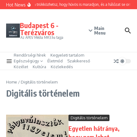
Ugrás a tartalomhoz
Hot News
Hogyan trükközhetsz, hogy hűvös is maradjon, és a hálózat se omoljo
Budapest 6 -
Main
Terézváros
Menu
Az APEV Média MR3.hu tagja
Rendőrségi hírek
Kegyeleti tartalom
Egészségügy
Életmód
Szakikereső
Közélet
Kultúra
Közlekedés
Home
/
Digitális történelem
Digitális történelem
Digitális történelem
Egyetlen hátránya,
hogy nem lehet