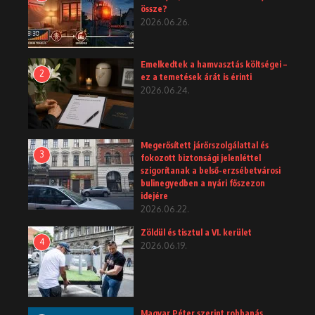
össze?
2026.06.26.
Emelkedtek a hamvasztás költségei –
2
ez a temetések árát is érinti
2026.06.24.
Megerősített járőrszolgálattal és
3
fokozott biztonsági jelenléttel
szigorítanak a belső-erzsébetvárosi
bulinegyedben a nyári főszezon
idejére
2026.06.22.
Zöldül és tisztul a VI. kerület
4
2026.06.19.
Magyar Péter szerint robbanás