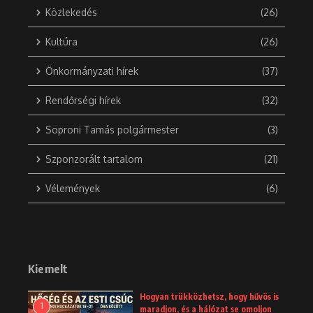
Közlekedés
(26)
Kultúra
(26)
Önkormányzati hírek
(37)
Rendőrségi hírek
(32)
Soproni Tamás polgármester
(3)
Szponzorált tartalom
(21)
Vélemények
(6)
Kiemelt
Hogyan trükközhetsz, hogy hűvös is
1
maradjon, és a hálózat se omoljon