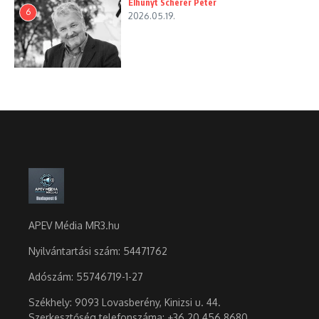
Elhunyt Scherer Péter
6
2026.05.19.
APEV Média MR3.hu
Nyilvántartási szám: 54471762
Adószám:
55746719-1-27
Székhely: 9093 Lovasberény, Kinizsi u. 44.
Szerkesztőség telefonszáma: +36 20 456 8680