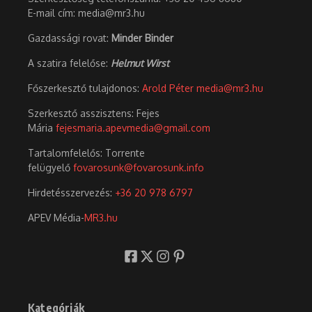
E-mail cím: media@mr3.hu
Gazdassági rovat:
Minder Binder
A szatira felelőse:
Helmut Wirst
Főszerkesztő tulajdonos:
Arold Péter
media@mr3.hu
Szerkesztő asszisztens: Fejes
Mária
fejesmaria.apevmedia@gmail.com
Tartalomfelelős: Torrente
felügyelő
fovarosunk@fovarosunk.info
Hirdetésszervezés:
+36 20 978 6797
APEV Média-
MR3.hu
Kategóriák