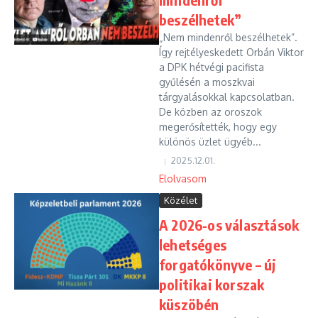
beszélhetek”
„Nem mindenről beszélhetek”.
Így rejtélyeskedett Orbán Viktor
a DPK hétvégi pacifista
gyűlésén a moszkvai
tárgyalásokkal kapcsolatban.
De közben az oroszok
megerősítették, hogy egy
különös üzlet ügyéb...
2025.12.01.
Elolvasom
Közélet
A 2026-os választások
lehetséges
forgatókönyve – új
politikai korszak
küszöbén