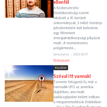
ellenfél
A Közbeszerzési
Döntőbizottság szerint
hibázott a VI. kerületi
önkormányzat, 3 millió forintnyi
pénzbüntetést kell befizetnie
egy félrement
energiahatékonysági pályázat
miatt. A momentumos
polgármeste...
terezvaros
2023.02.17.
Elolvasom
Közélet
Szóval itt vannak!
Torrente felügyelő Ez már a
harmadik UFO az amerikai
légtérben, ami miatt
vadászgépeket kellett indítani
a megsemmisítésük érdekében
– írja a The Guardian És mi van