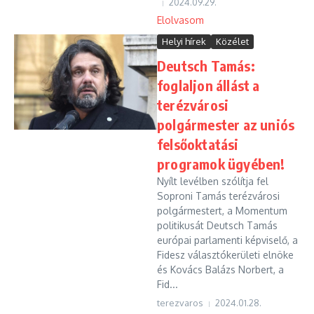
2024.09.29.
Elolvasom
Helyi hírek
Közélet
Deutsch Tamás:
foglaljon állást a
terézvárosi
polgármester az uniós
felsőoktatási
programok ügyében!
Nyílt levélben szólítja fel
Soproni Tamás terézvárosi
polgármestert, a Momentum
politikusát Deutsch Tamás
európai parlamenti képviselő, a
Fidesz választókerületi elnöke
és Kovács Balázs Norbert, a
Fid...
terezvaros
2024.01.28.