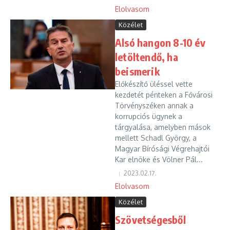
Elolvasom
Közélet
Alsó hangon 8-10 év
letöltendő, ha
beismerik
Előkészítő üléssel vette
kezdetét pénteken a Fővárosi
Törvényszéken annak a
korrupciós ügynek a
tárgyalása, amelyben mások
mellett Schadl György, a
Magyar Bírósági Végrehajtói
Kar elnöke és Völner Pál...
2023.02.17.
Elolvasom
Közélet
Szövetségesből