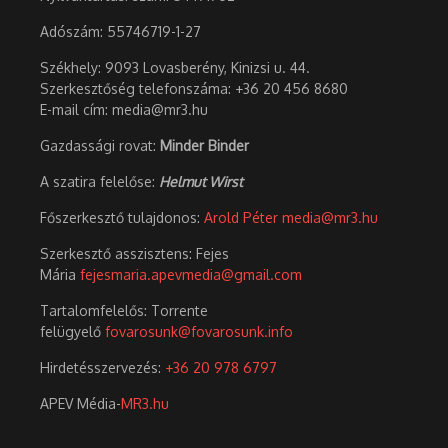
Adószám:
55746719-1-27
Székhely: 9093 Lovasberény, Kinizsi u. 44.
Szerkesztőség telefonszáma: +36 20 456 8680
E-mail cím: media@mr3.hu
Gazdassági rovat:
Minder Binder
A szatira felelőse:
Helmut Wirst
Főszerkesztő tulajdonos:
Arold Péter
media@mr3.hu
Szerkesztő asszisztens: Fejes
Mária
fejesmaria.apevmedia@gmail.com
Tartalomfelelős: Torrente
felügyelő
fovarosunk@fovarosunk.info
Hirdetésszervezés:
+36 20 978 6797
APEV Média-
MR3.hu