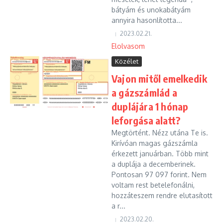
bátyám és unokabátyám
annyira hasonlította...
2023.02.21.
Elolvasom
Közélet
Vajon mitől emelkedik
a gázszámlád a
duplájára 1 hónap
leforgása alatt?
Megtörtént. Nézz utána Te is.
Kirívóan magas gázszámla
érkezett januárban. Több mint
a duplája a decemberinek.
Pontosan 97 097 forint. Nem
voltam rest betelefonálni,
hozzáteszem rendre elutasított
a r...
2023.02.20.