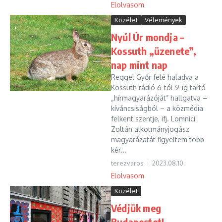
Elolvasom
Közélet
Vélemények
Nyúl Úr mondja –
Kossuth „üzenete”,
nap mint nap
Reggel Győr felé haladva a
Kossuth rádió 6-tól 9-ig tartó
„hírmagyarázóját” hallgatva –
kíváncsiságból – a közmédia
felkent szentje, ifj. Lomnici
Zoltán alkotmányjogász
magyarázatát figyeltem több
kér...
terezvaros
2023.08.10.
Elolvasom
Közélet
Védjük meg
Budapestet!