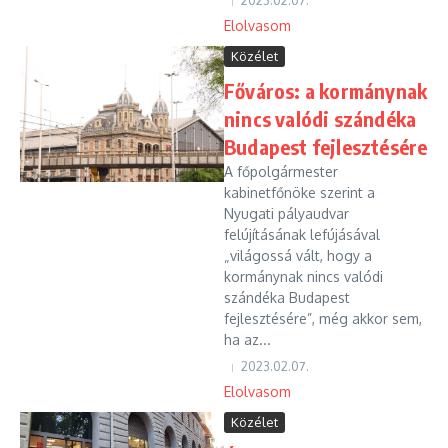
2023.02.07.
Elolvasom
Közélet
Főváros: a kormánynak
nincs valódi szándéka
Budapest fejlesztésére
A főpolgármester
kabinetfőnöke szerint a
Nyugati pályaudvar
felújításának lefújásával
„világossá vált, hogy a
kormánynak nincs valódi
szándéka Budapest
fejlesztésére”, még akkor sem,
ha az...
2023.02.07.
Elolvasom
Közélet