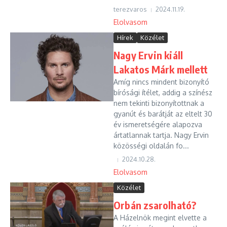
terezvaros
2024.11.19.
Elolvasom
Hírek
Közélet
Nagy Ervin kiáll
Lakatos Márk mellett
Amíg nincs mindent bizonyító
bírósági ítélet, addig a színész
nem tekinti bizonyítottnak a
gyanút és barátját az eltelt 30
év ismeretségére alapozva
ártatlannak tartja. Nagy Ervin
közösségi oldalán fo...
2024.10.28.
Elolvasom
Közélet
Orbán zsarolható?
A Házelnök megint elvette a