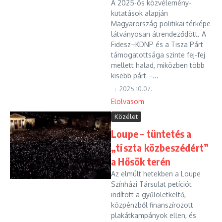
A 2025-ös közvélemény-
kutatások alapján
Magyarország politikai térképe
látványosan átrendeződött. A
Fidesz–KDNP és a Tisza Párt
támogatottsága szinte fej-fej
mellett halad, miközben több
kisebb párt –...
2025.10.07.
Elolvasom
Közélet
Loupe – tüntetés a
„tiszta közbeszédért”
a Hősök terén
Az elmúlt hetekben a Loupe
Színházi Társulat petíciót
indított a gyűlöletkeltő,
közpénzből finanszírozott
plakátkampányok ellen, és