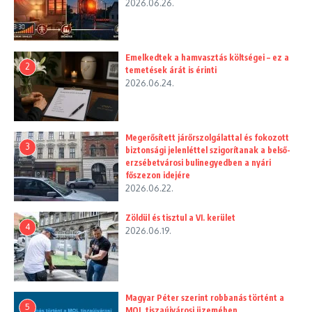
2026.06.26.
Emelkedtek a hamvasztás költségei – ez a
2
temetések árát is érinti
2026.06.24.
Megerősített járőrszolgálattal és fokozott
3
biztonsági jelenléttel szigorítanak a belső-
erzsébetvárosi bulinegyedben a nyári
főszezon idejére
2026.06.22.
Zöldül és tisztul a VI. kerület
4
2026.06.19.
Magyar Péter szerint robbanás történt a
5
MOL tiszaújvárosi üzemében