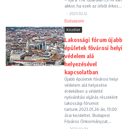
akkor, ha ezek az űrből érkez...
2023.02.12.
Elolvasom
Közélet
Lakossági fórum újabb
épületek fővárosi helyi
védelem alá
helyezésével
kapcsolatban
Újabb épületek fővárosi helyi
védelem alá helyezése
érdekében a védetté
nyilvánítási eljárás részeként
lakossági fórumot
tartunk 2023.01.26-án, 15:00
órai kezdettel. Budapest
Főváros Önkormányzat...