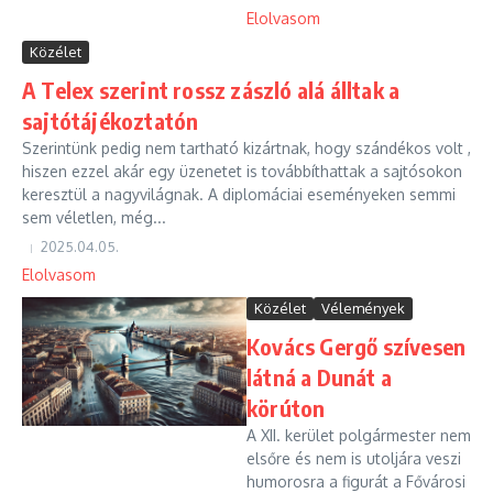
Elolvasom
Közélet
A Telex szerint rossz zászló alá álltak a
sajtótájékoztatón
Szerintünk pedig nem tartható kizártnak, hogy szándékos volt ,
hiszen ezzel akár egy üzenetet is továbbíthattak a sajtósokon
keresztül a nagyvilágnak. A diplomáciai eseményeken semmi
sem véletlen, még...
2025.04.05.
Elolvasom
Közélet
Vélemények
Kovács Gergő szívesen
látná a Dunát a
körúton
A XII. kerület polgármester nem
elsőre és nem is utoljára veszi
humorosra a figurát a Fővárosi