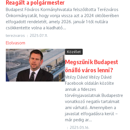
Reagált a polgármester
Budapest Főváros Kormányhivatala felszólította Terézváros
Önkormányzatát, hogy vonja vissza azt a 2024 októberében
elfogadott rendeletét, amely 2026. január 1-től nullára
csökkentette volna a kiadható...
terezvaros
2025.07.11.
Elolvasom
Közélet
Megszűnik Budapest
önálló város lenni?
Vitézy Dávid Vitézy Dávid
Facebook oldalán közölte
annak a fideszes
törvényjavaslatnak Budapestre
vonatkozó negatív tartalmait
ami várható. Amennyiben a
javaslat elfogadásra kerül –
már pedig ar...
2025.05.16.