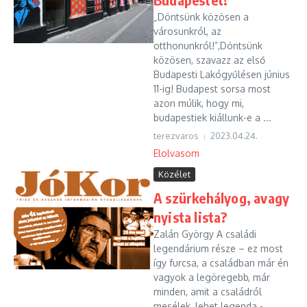
„Döntsünk közösen a
városunkról, az
otthonunkról!”,Döntsünk
közösen, szavazz az első
Budapesti Lakógyűlésen június
11-ig! Budapest sorsa most
azon múlik, hogy mi,
budapestiek kiállunk-e a ...
terezvaros
2023.04.24.
Elolvasom
Közélet
A szürkehályog, avagy
nyista lista?
Zalán György A családi
legendárium része – ez most
így furcsa, a családban már én
vagyok a legöregebb, már
minden, amit a családról
mesélek, lehet legenda -,