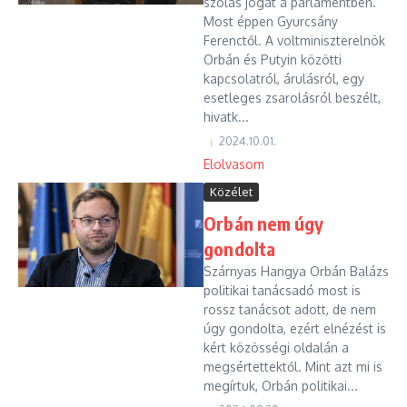
szólás jogát a parlamentben.
Most éppen Gyurcsány
Ferenctől. A voltminiszterelnök
Orbán és Putyin közötti
kapcsolatról, árulásról, egy
esetleges zsarolásról beszélt,
hivatk...
2024.10.01.
Elolvasom
Közélet
Orbán nem úgy
gondolta
Szárnyas Hangya Orbán Balázs
politikai tanácsadó most is
rossz tanácsot adott, de nem
úgy gondolta, ezért elnézést is
kért közösségi oldalán a
megsértettektől. Mint azt mi is
megírtuk, Orbán politikai...