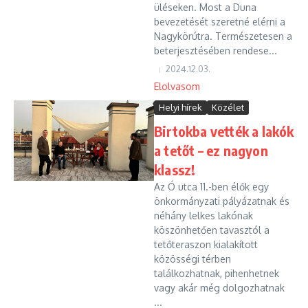
üléseken. Most a Duna
bevezetését szeretné elérni a
Nagykörútra. Természetesen a
beterjesztésében rendese...
2024.12.03.
Elolvasom
Helyi hírek
Közélet
Birtokba vették a lakók
a tetőt – ez nagyon
klassz!
Az Ó utca 11.-ben élők egy
önkormányzati pályázatnak és
néhány lelkes lakónak
köszönhetően tavasztól a
tetőteraszon kialakított
közösségi térben
találkozhatnak, pihenhetnek
vagy akár még dolgozhatnak
...