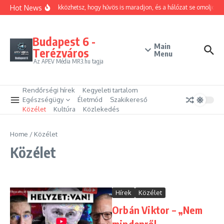
Ugrás a tartalomhoz
Hot News
Hogyan trükközhetsz, hogy hűvös is maradjon, és a hálózat se omoljon öss
Budapest 6 -
Main
Terézváros
Menu
Az APEV Média MR3.hu tagja
Rendőrségi hírek
Kegyeleti tartalom
Egészségügy
Életmód
Szakikereső
Közélet
Kultúra
Közlekedés
Home
/
Közélet
Közélet
Hírek
Közélet
Orbán Viktor – „Nem
mindenről