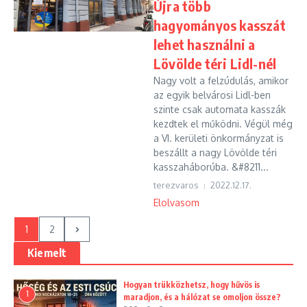
Újra több
hagyományos kasszát
lehet használni a
Lövölde téri Lidl-nél
Nagy volt a felzúdulás, amikor
az egyik belvárosi Lidl-ben
szinte csak automata kasszák
kezdtek el működni. Végül még
a VI. kerületi önkormányzat is
beszállt a nagy Lövölde téri
kasszaháborúba. &#8211...
terezvaros
2022.12.17.
Elolvasom
1
2
Kiemelt
Hogyan trükközhetsz, hogy hűvös is
1
maradjon, és a hálózat se omoljon össze?