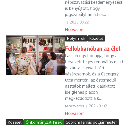
népszavazási kezdeményezést
is benyújtott, hogy
jogszabályban tiltsá...
2025.09.22.
Elolvasom
Helyi hírek
Közélet
Fellobbanóban az élet
Lassan egy hónapja, hogy a
tervezett teljes renoválás miatt
bezárt a Hunyadi téri
vásárcsarnok, és a Csengery
utca mentén, az őstermelői
asztalok mellett kialakított
ideiglenes piacon
megkezdődött a k...
terezvaros
2025.07.12.
Elolvasom
Közélet
Önkormányzati hírek
Soproni Tamás polgármester