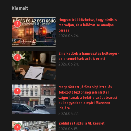
Kiemelt
Hogyan trükközhetsz, hogy hűvös is
1
maradjon, és a hálózat se omoljon
össze?
2026.06.26.
Emelkedtek a hamvasztás költségei –
2
ez a temetések árát is érinti
2026.06.24.
Megerősített járőrszolgálattal és
3
fokozott biztonsági jelenléttel
szigorítanak a belső-erzsébetvárosi
bulinegyedben a nyári főszezon
idejére
2026.06.22.
Zöldül és tisztul a VI. kerület
4
2026.06.19.