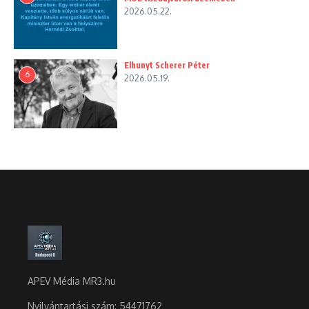
2026.05.22.
Elhunyt Scherer Péter
6
2026.05.19.
APEV Média MR3.hu
Nyilvántartási szám: 54471762