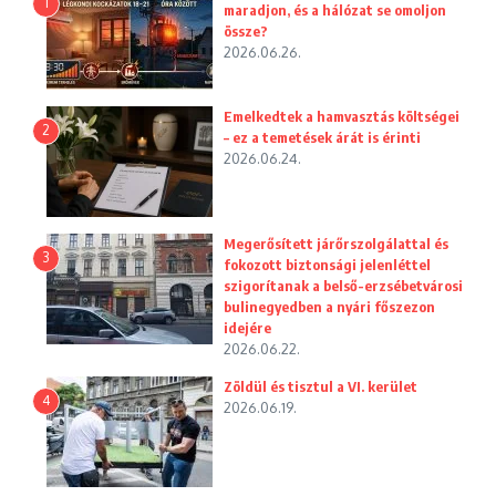
1
maradjon, és a hálózat se omoljon
össze?
2026.06.26.
Emelkedtek a hamvasztás költségei
2
– ez a temetések árát is érinti
2026.06.24.
Megerősített járőrszolgálattal és
3
fokozott biztonsági jelenléttel
szigorítanak a belső-erzsébetvárosi
bulinegyedben a nyári főszezon
idejére
2026.06.22.
Zöldül és tisztul a VI. kerület
4
2026.06.19.