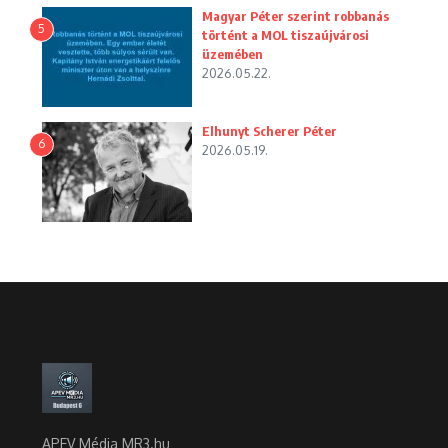
Magyar Péter szerint robbanás
5
történt a MOL tiszaújvárosi
üzemében
2026.05.22.
Elhunyt Scherer Péter
6
2026.05.19.
APEV Média MR3.hu