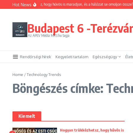
Ugrás a tartalomhoz
Hot News
Hogyan trükközhetsz, hogy hűvös is maradjon, és a hálózat se omoljon össze?
Budapest 6 -Terézvá
Az APEV Média MR3.hu tagja
Rendőrségi hírek
Kegyeleti tartalom
Egészségügy
Éle
Home
/
Technology Trends
Böngészés címke: Tech
Kiemelt
Hogyan trükközhetsz, hogy hűvös is