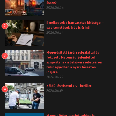
össze?
2026.06.26.
Emelkedtek a hamvasztás költségei –
2
ez a temetések árát is érinti
2026.06.24.
Megerősített járőrszolgálattal és
3
fokozott biztonsági jelenléttel
szigorítanak a belső-erzsébetvárosi
bulinegyedben a nyári főszezon
idejére
2026.06.22.
Zöldül és tisztul a VI. kerület
4
2026.06.19.
Magyar Péter szerint robbanás