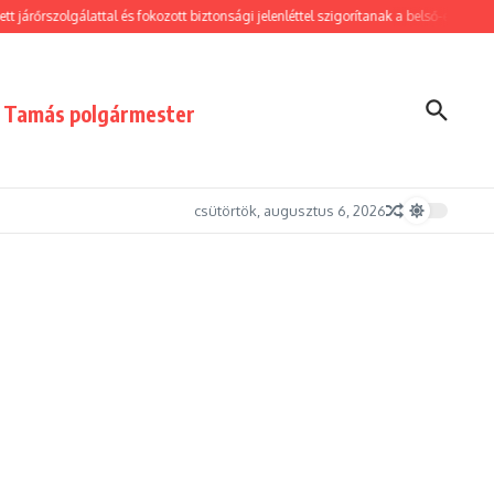
 járőrszolgálattal és fokozott biztonsági jelenléttel szigorítanak a belső-erzsébetv
i Tamás polgármester
csütörtök, augusztus 6, 2026