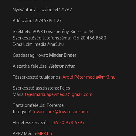
Nyilvántartási szám: 54471762
Adószám:
55746719-1-27
Székhely: 9093 Lovasberény, Kinizsi u. 44.
Szerkesztőség telefonszáma: +36 20 456 8680
E-mail cím: media@mr3.hu
Gazdassági rovat:
Minder Binder
A szatira felelőse:
Helmut Wirst
Főszerkesztő tulajdonos:
Arold Péter
media@mr3.hu
Szerkesztő asszisztens: Fejes
Mária
fejesmaria.apevmedia@gmail.com
Tartalomfelelős: Torrente
felügyelő
fovarosunk@fovarosunk.info
Hirdetésszervezés:
+36 20 978 6797
APEV Média-
MR3.hu