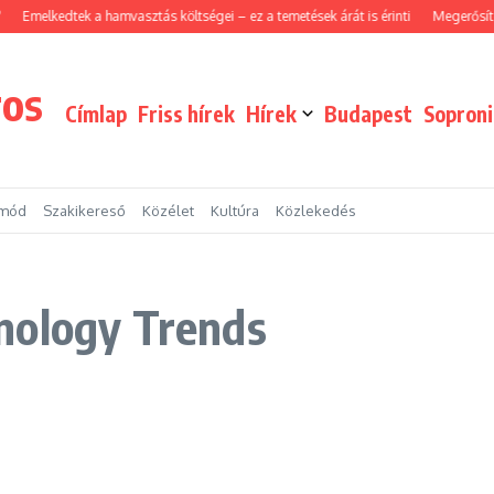
Emelkedtek a hamvasztás költségei – ez a temetések árát is érinti
Megerősített
ros
Címlap
Friss hírek
Hírek
Budapest
Sopron
tmód
Szakikereső
Közélet
Kultúra
Közlekedés
nology Trends