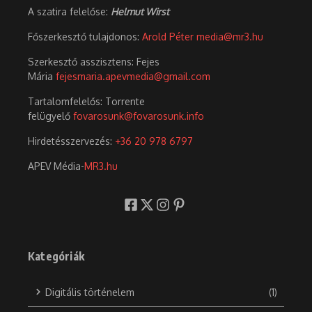
A szatira felelőse:
Helmut Wirst
Főszerkesztő tulajdonos:
Arold Péter
media@mr3.hu
Szerkesztő asszisztens: Fejes
Mária
fejesmaria.apevmedia@gmail.com
Tartalomfelelős: Torrente
felügyelő
fovarosunk@fovarosunk.info
Hirdetésszervezés:
+36 20 978 6797
APEV Média-
MR3.hu
Kategóriák
Digitális történelem
(1)