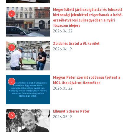
Megerősített járőrszolgálattal és fokozott
3
biztonsági jelenléttel szigorítanak a belső-
erzsébetvárosi bulinegyedben a nyári
főszezon idejére
2026.06.22.
Zöldül és tisztul a VI. kerület
4
2026.06.19.
Magyar Péter szerint robbanás történt a
5
MOL tiszaújvárosi üzemében
2026.05.22.
Elhunyt Scherer Péter
6
2026.05.19.