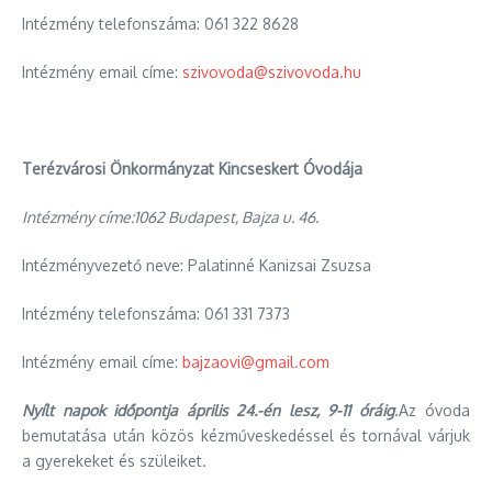
Intézmény telefonszáma: 061 322 8628
Intézmény email címe:
szivovoda@szivovoda.hu
Terézvárosi Önkormányzat Kincseskert
Óvodája
Intézmény címe:
1062 Budapest, Bajza u. 46.
Intézményvezető neve: Palatinné Kanizsai Zsuzsa
Intézmény telefonszáma: 061 331 7373
Intézmény email címe:
bajzaovi@gmail.com
Nyílt napok időpontja április 24.-én lesz, 9-11 óráig
.Az óvoda
bemutatása után közös kézműveskedéssel és tornával várjuk
a gyerekeket és szüleiket.