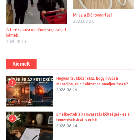
Mi az a Bió rovarirtás?
2023.02.07.
A terézvárosi rendőrök segítséget
kérnek
2020.01.20.
Kiemelt
Hogyan trükközhetsz, hogy hűvös is
1
maradjon, és a hálózat se omoljon össze?
2026.06.26.
Emelkedtek a hamvasztás költségei – ez a
2
temetések árát is érinti
2026.06.24.