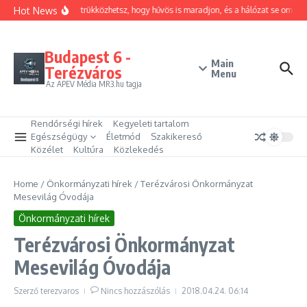
Ugrás a tartalomhoz
Hot News
Hogyan trükközhetsz, hogy hűvös is maradjon, és a hálózat se omoljo
Budapest 6 -
Main
Terézváros
Menu
Az APEV Média MR3.hu tagja
Rendőrségi hírek
Kegyeleti tartalom
Egészségügy
Életmód
Szakikereső
Közélet
Kultúra
Közlekedés
Home
/
Önkormányzati hírek
/
Terézvárosi Önkormányzat
Mesevilág Óvodája
Önkormányzati hírek
Terézvárosi Önkormányzat
Mesevilág Óvodája
Szerző
terezvaros
Nincs hozzászólás
2018.04.24.
06:14