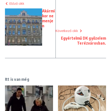
Előző cikk
Akármi
kor ne
menje
n
Következő cikk
Egyértelmű DK győzelem
Terézvárosban.
Itt is van még