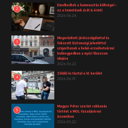
Emelkedtek a hamvasztás költségei –
2
ez a temetések árát is érinti
2026.06.24.
Megerősített járőrszolgálattal és
3
fokozott biztonsági jelenléttel
szigorítanak a belső-erzsébetvárosi
bulinegyedben a nyári főszezon
idejére
2026.06.22.
Zöldül és tisztul a VI. kerület
4
2026.06.19.
Magyar Péter szerint robbanás
5
történt a MOL tiszaújvárosi
üzemében
2026.05.22.