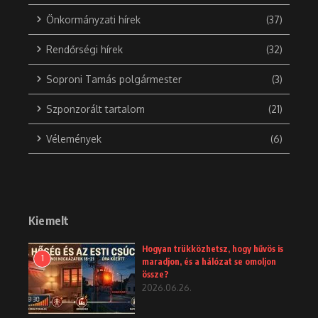
Önkormányzati hírek
(37)
Rendőrségi hírek
(32)
Soproni Tamás polgármester
(3)
Szponzorált tartalom
(21)
Vélemények
(6)
Kiemelt
Hogyan trükközhetsz, hogy hűvös is
1
maradjon, és a hálózat se omoljon
össze?
2026.06.26.