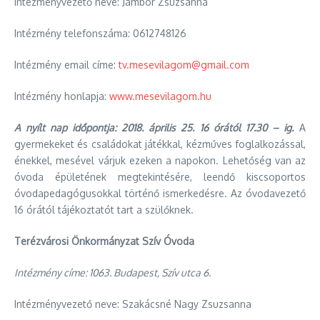
Intézményvezető neve: Jámbor Zsuzsanna
Intézmény telefonszáma: 0612748126
Intézmény email címe:
tv.mesevilagom@gmail.com
Intézmény honlapja:
www.mesevilagom.hu
A nyílt nap időpontja: 2018. április 25. 16 órától 17.30 – ig.
A
gyermekeket és családokat játékkal, kézműves foglalkozással,
énekkel, mesével várjuk ezeken a napokon. Lehetőség van az
óvoda épületének megtekintésére, leendő kiscsoportos
óvodapedagógusokkal történő ismerkedésre. Az óvodavezető
16 órától tájékoztatót tart a szülőknek.
Terézvárosi Önkormányzat Szív Óvoda
Intézmény címe:
1063. Budapest, Szív utca 6.
Intézményvezető neve: Szakácsné Nagy Zsuzsanna