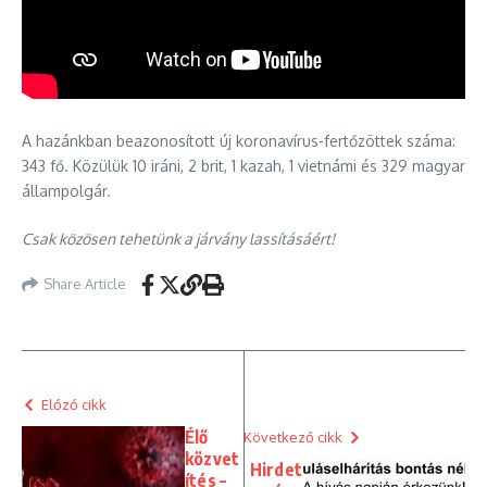
A hazánkban beazonosított új koronavírus-fertőzöttek száma:
343 fő. Közülük 10 iráni, 2 brit, 1 kazah, 1 vietnámi és 329 magyar
állampolgár.
Csak közösen tehetünk a járvány lassításáért!
Share Article
Előző cikk
Élő
Következő cikk
közvet
Hirdet
ítés –