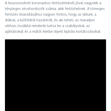
A beazonosított koronavírus-fertőzötteknél jóval nagyobb a
tényleges vírushordozók száma, akik fertőzhetnek. A tömeges
fertőzés lelassításához nagyon fontos, hogy az idősek, a
diákok, a külföldről hazatérők, és aki teheti, az maradjon
otthon, továbbá mindenki tartsa be a szabályokat, az
ajánlásokat és a mától életbe lépett kijárási korlátozásokat.