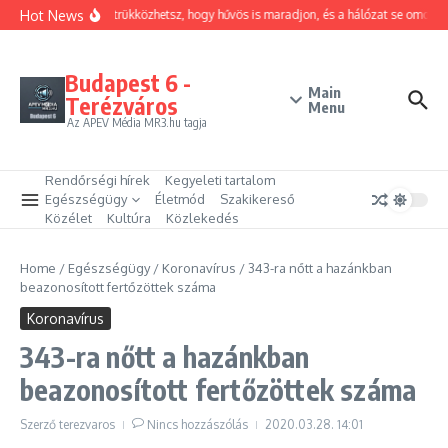
Ugrás a tartalomhoz
Hot News
Hogyan trükközhetsz, hogy hűvös is maradjon, és a hálózat se omoljon
Budapest 6 -
Main
Terézváros
Menu
Az APEV Média MR3.hu tagja
Rendőrségi hírek
Kegyeleti tartalom
Egészségügy
Életmód
Szakikereső
Közélet
Kultúra
Közlekedés
Home
/
Egészségügy
/
Koronavírus
/
343-ra nőtt a hazánkban
beazonosított fertőzöttek száma
Koronavírus
343-ra nőtt a hazánkban
beazonosított fertőzöttek száma
Szerző
terezvaros
Nincs hozzászólás
2020.03.28.
14:01