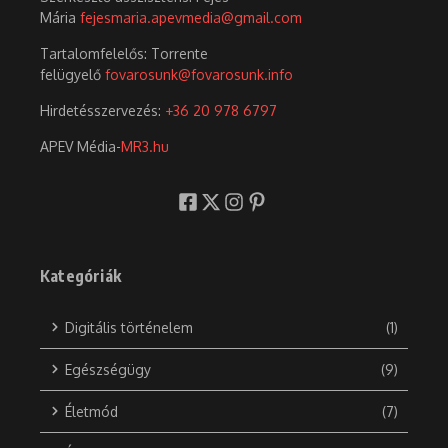
Mária
fejesmaria.apevmedia@gmail.com
Tartalomfelelős: Torrente
felügyelő
fovarosunk@fovarosunk.info
Hirdetésszervezés:
+36 20 978 6797
APEV Média-
MR3.hu
Kategóriák
Digitális történelem
(1)
Egészségügy
(9)
Életmód
(7)