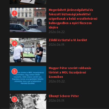
Megerősített járőrszolgálattal és
3
fokozott biztonsági jelenléttel
szigorítanak a belső-erzsébetvárosi
bulinegyedben a nyári főszezon
idejére
2026.06.22.
Zöldül és tisztul a VI. kerület
4
2026.06.19.
Magyar Péter szerint robbanás
5
történt a MOL tiszaújvárosi
üzemében
2026.05.22.
Elhunyt Scherer Péter
6
2026.05.19.