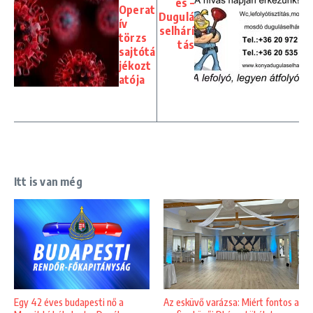
és –
Operat
Dugulá
ív
selhárí
törzs
tás
sajtótá
jékozt
atója
Itt is van még
Egy 42 éves budapesti nő a
Az esküvő varázsa: Miért fontos a