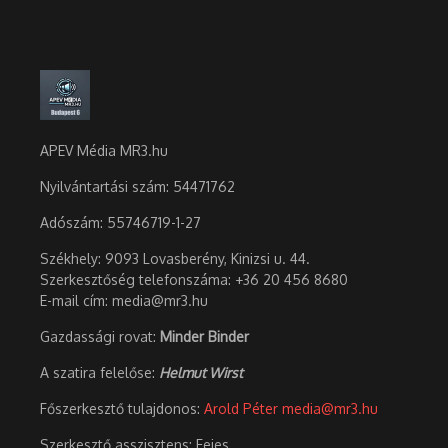
APEV Média MR3.hu
Nyilvántartási szám: 54471762
Adószám:
55746719-1-27
Székhely: 9093 Lovasberény, Kinizsi u. 44.
Szerkesztőség telefonszáma: +36 20 456 8680
E-mail cím: media@mr3.hu
Gazdassági rovat:
Minder Binder
A szatira felelőse:
Helmut Wirst
Főszerkesztő tulajdonos:
Arold Péter
media@mr3.hu
Szerkesztő asszisztens: Fejes