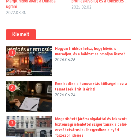
Margit hídról akart a Dunába
profi esküvői DJ és a tökéletes ...
ugrani
2025.02.02.
2022.08.31.
Kiemelt
Hogyan trükközhetsz, hogy hűvös is
1
maradjon, és a hálózat se omoljon össze?
2026.06.26.
Emelkedtek a hamvasztás költségei – ez a
2
temetések árát is érinti
2026.06.24.
Megerősített járőrszolgálattal és fokozott
3
biztonsági jelenléttel szigorítanak a belső-
erzsébetvárosi bulinegyedben a nyári
főszezon idejére