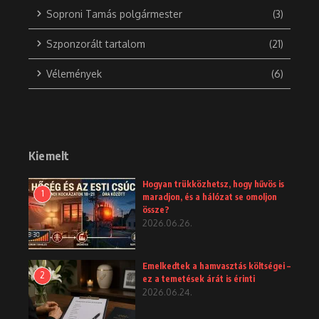
Soproni Tamás polgármester
(3)
Szponzorált tartalom
(21)
Vélemények
(6)
Kiemelt
Hogyan trükközhetsz, hogy hűvös is
1
maradjon, és a hálózat se omoljon
össze?
2026.06.26.
Emelkedtek a hamvasztás költségei –
2
ez a temetések árát is érinti
2026.06.24.