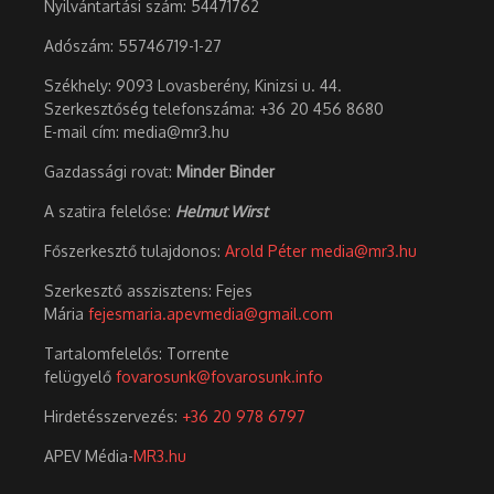
Nyilvántartási szám: 54471762
Adószám:
55746719-1-27
Székhely: 9093 Lovasberény, Kinizsi u. 44.
Szerkesztőség telefonszáma: +36 20 456 8680
E-mail cím: media@mr3.hu
Gazdassági rovat:
Minder Binder
A szatira felelőse:
Helmut Wirst
Főszerkesztő tulajdonos:
Arold Péter
media@mr3.hu
Szerkesztő asszisztens: Fejes
Mária
fejesmaria.apevmedia@gmail.com
Tartalomfelelős: Torrente
felügyelő
fovarosunk@fovarosunk.info
Hirdetésszervezés:
+36 20 978 6797
APEV Média-
MR3.hu