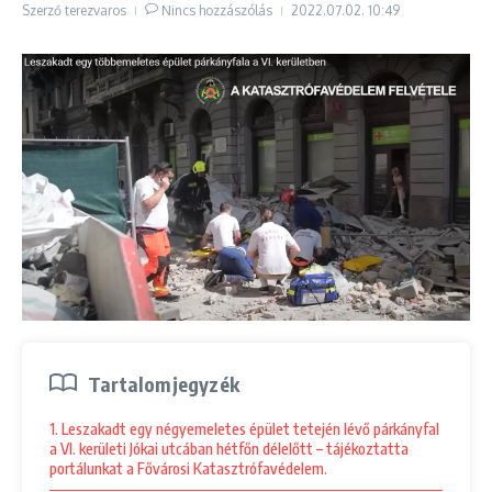
Szerző
terezvaros
Nincs hozzászólás
2022.07.02.
10:49
Tartalomjegyzék
1. Leszakadt egy négyemeletes épület tetején lévő párkányfal
a VI. kerületi Jókai utcában hétfőn délelőtt – tájékoztatta
portálunkat a Fővárosi Katasztrófavédelem.