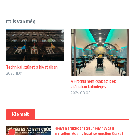
Itt is van még
Technikai szünet a hivatalban
2022.11.01.
A Hitchki nem csak az ízek
világában különleges
2025.08.08.
Kiemelt
Hogyan trükközhetsz, hogy hűvös is
1
maradjon, és a hálózat se omoljon össze?