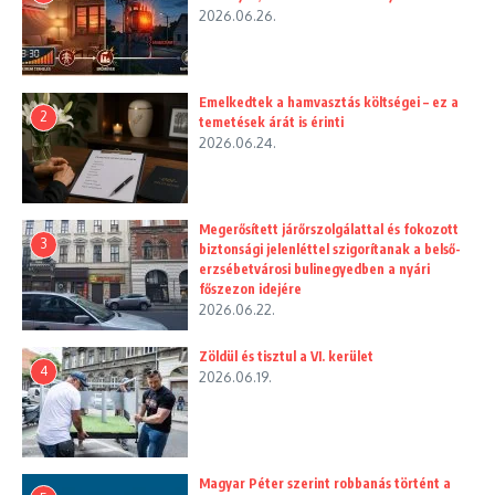
2026.06.26.
Emelkedtek a hamvasztás költségei – ez a
2
temetések árát is érinti
2026.06.24.
Megerősített járőrszolgálattal és fokozott
3
biztonsági jelenléttel szigorítanak a belső-
erzsébetvárosi bulinegyedben a nyári
főszezon idejére
2026.06.22.
Zöldül és tisztul a VI. kerület
4
2026.06.19.
Magyar Péter szerint robbanás történt a