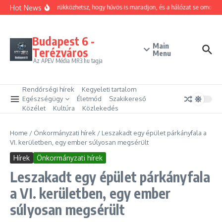
Ugrás a tartalomhoz
Hot News
Hogyan trükközhetsz, hogy hűvös is maradjon, és a hálózat se omoljon 
Budapest 6 -
Main
Terézváros
Menu
Az APEV Média MR3.hu tagja
Rendőrségi hírek
Kegyeleti tartalom
Egészségügy
Életmód
Szakikereső
Közélet
Kultúra
Közlekedés
Home
/
Önkormányzati hírek
/
Leszakadt egy épület párkányfala a
VI. kerületben, egy ember súlyosan megsérült
Hírek
Önkormányzati hírek
Leszakadt egy épület párkányfala
a VI. kerületben, egy ember
súlyosan megsérült