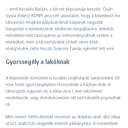
– erről Kecskés Balázs, a körzet képviselője beszélt. Óvári
Gyula (Fidesz-KDNP) arra tett javaslatot, hogy a következő évi
társasházi felújítási pályázatoknál kapjanak nagyobb
hangsúlyt a homlokzatok, tetőterek megújítására. Jelentős
mértékben kell támogatnia az önkormányzatnak ezeket a
munkákat, mert a társasházakat rá kell venni ezek
elvégzésére, tette hozzá. Soproni Tamás ígéretet tett erre.
Gyorssegély a lakóknak
A képviselők döntöttek is további segítségről: lakásonként 50
ezer forint gyorssegélyben részesülnek a házban élők. A
támogatás egyszeri és a Jókai utca 1.-ben lakcímmel
rendelkezők, vagy életvitelszerűen ott tartózkodók jogosultak
rá.
Mint ismert, hétfő délelőtt leomlott az átépítés alatt álló Jókai
utca 1. alatti ház negyedik emeleti párkányfala. A törmelékek