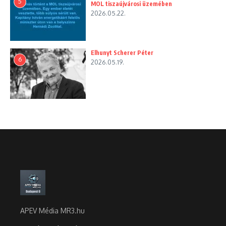
5
MOL tiszaújvárosi üzemében
2026.05.22.
Elhunyt Scherer Péter
6
2026.05.19.
APEV Média MR3.hu