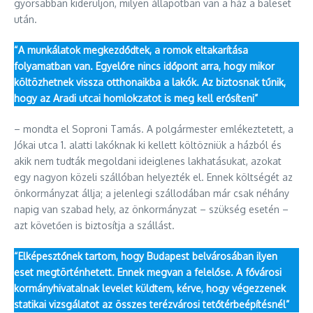
gyorsabban kiderüljön, milyen állapotban van a ház a baleset
után.
“A munkálatok megkezdődtek, a romok eltakarítása
folyamatban van. Egyelőre nincs időpont arra, hogy mikor
költözhetnek vissza otthonaikba a lakók. Az biztosnak tűnik,
hogy az Aradi utcai homlokzatot is meg kell erősíteni”
– mondta el Soproni Tamás. A polgármester emlékeztetett, a
Jókai utca 1. alatti lakóknak ki kellett költözniük a házból és
akik nem tudták megoldani ideiglenes lakhatásukat, azokat
egy nagyon közeli szállóban helyezték el. Ennek költségét az
önkormányzat állja; a jelenlegi szállodában már csak néhány
napig van szabad hely, az önkormányzat – szükség esetén –
azt követően is biztosítja a szállást.
“Elképesztőnek tartom, hogy Budapest belvárosában ilyen
eset megtörténhetett. Ennek megvan a felelőse. A fővárosi
kormányhivatalnak levelet küldtem, kérve, hogy végezzenek
statikai vizsgálatot az összes terézvárosi tetőtérbeépítésnél”