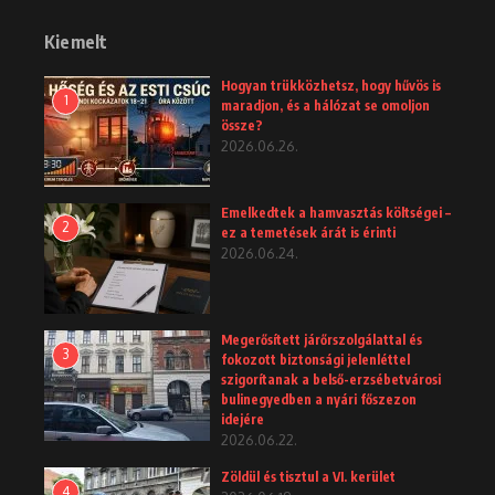
Kiemelt
Hogyan trükközhetsz, hogy hűvös is
1
maradjon, és a hálózat se omoljon
össze?
2026.06.26.
Emelkedtek a hamvasztás költségei –
2
ez a temetések árát is érinti
2026.06.24.
Megerősített járőrszolgálattal és
3
fokozott biztonsági jelenléttel
szigorítanak a belső-erzsébetvárosi
bulinegyedben a nyári főszezon
idejére
2026.06.22.
Zöldül és tisztul a VI. kerület
4