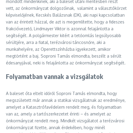
mondott mindenkinek, aki a baleset utáni mentésben részt
vett, az önkormányzat dolgozóinak, valamint a választókörzet
képviselőjének, Kecskés Balázsnak (DK), aki napi kapcsolatban
van az érintett házzal, de azt is megemlítette, hogy a fideszes
frakcióvezető, Lindmayer Viktor is azonnal felajánlotta a
segítségét. A polgármester kitért a tetőomlás legsúlyosabb
sérültjére, arra a fiatal, terézvárosi táncosnőre, aki a
munkahelyére, az Operettszínházba igyekezett, amikor
megtörtént a baj. Soproni Tamás elmondta, beszélt a sérült
édesanyjával, neki is felajánlotta az önkormányzat segítségét.
Folyamatban vannak a vizsgálatok
A baleset óta eltelt időről Soproni Tamás elmondta, hogy
megszületett már annak a statikai vizsgálatnak az eredménye,
amelyet a Katasztrófavédelem rendelt meg, és folyamatban
van az, amely a tartószerkezetet érinti – és amelyet az
önkormányzat rendelt meg. Mindkét vizsgálatot a terézvárosi
önkormányzat fizette, annak érdekében, hogy minél