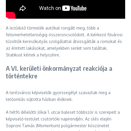
A lezúduló törmelék autókat rongált meg, több a
felismerhetetlenségig összeroncsolódott. A kiérkező fővárosi
tűzoltók keresőkutyás szolgálattal átvizsgálták a romokat és
az érintett lakásokat, amelyekben senkit sem találtak.
Statikust kértek a helyszínre.
A VI. kerületi önkormányzat reakciója a
történtekre
A terézvárosi képviselők gyorssegélyt szavaztak meg a
tetőomlás sújtotta házban élőknek.
A hétfő délelőtti Jókai 1. utcai baleset többször is szerepelt a
képviselő-testület csütörtöki napirendjén. Az ülés elején
Soproni Tamás (Momentum) polgármester köszönetet