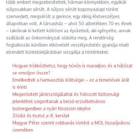
több embert megsebesítettek, hárman könnyebben, egyikük
súlyosabban sérült. A súlyos sérült koponyaalapi törést
szenvedett, megsérült a gerince, egy ideig életveszélyes
állapotban volt. A társasház – ahol 50 albetétben 70-es élnek
– lakóinak ki kellett költözni az épületből, aki igényelte, annak
szállását az önkormányzat oldotta meg. A rendőrség
foglalkozás körében elkövetett veszélyeztetés gyanúja miatt
elrendelt büntetőeljárásban vizsgálja a történteket.
Hogyan trükközhetsz, hogy hűvös is maradjon, és a hálózat
se omoljon össze?
Emelkedtek a hamvasztás költségei – ez a temetések árát
is érinti
Megerősített járőrszolgálattal és fokozott biztonsági
jelenléttel szigorítanak a belső-erzsébetvárosi
bulinegyedben a nyári főszezon idejére
Zöldül és tisztul a VI. kerület
Magyar Péter szerint robbanás történt a MOL tiszaújvárosi
üzemében