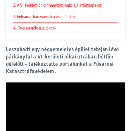
2. A VI. kerületi önkormányzat reakciója a történtekre
3. Folyamatban vannak a vizsgálatok
4. Gyorssegély a lakóknak
Leszakadt egy négyemeletes épület tetején lévő
párkányfal a VI. kerületi Jókai utcában hétfőn
délelőtt – tájékoztatta portálunkat a Fővárosi
Katasztrófavédelem.