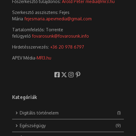
Főszerkesztő tulajdonos:
Arold Péter
media@mr3.hu
Szerkesztő asszisztens: Fejes
Mária
fejesmaria.apevmedia@gmail.com
Tartalomfelelős: Torrente
felügyelő
fovarosunk@fovarosunk.info
Hirdetésszervezés:
+36 20 978 6797
APEV Média-
MR3.hu
Kategóriák
Digitális történelem
(1)
Egészségügy
(9)