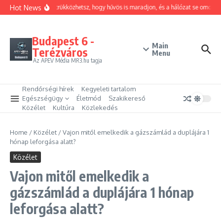
Ugrás a tartalomhoz
Hot News
Hogyan trükközhetsz, hogy hűvös is maradjon, és a hálózat se omoljon
Budapest 6 -
Main
Terézváros
Menu
Az APEV Média MR3.hu tagja
Rendőrségi hírek
Kegyeleti tartalom
Egészségügy
Életmód
Szakikereső
Közélet
Kultúra
Közlekedés
Home
/
Közélet
/
Vajon mitől emelkedik a gázszámlád a duplájára 1
hónap leforgása alatt?
Közélet
Vajon mitől emelkedik a
gázszámlád a duplájára 1 hónap
leforgása alatt?