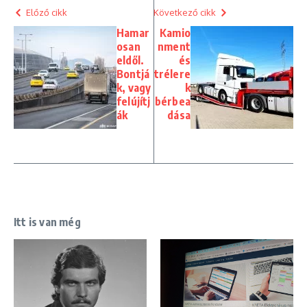
Előző cikk
Következő cikk
Hamar
Kamio
osan
nment
eldől.
és
Bontjá
trélere
k, vagy
k
felújítj
bérbea
ák
dása
Itt is van még