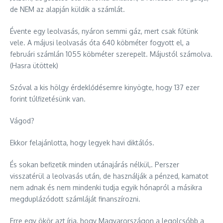
de NEM az alapján küldik a számlát.
Évente egy leolvasás, nyáron semmi gáz, mert csak fűtünk
vele. A májusi leolvasás óta 640 köbméter fogyott el, a
februári
számlán 1055 köbméter szerepelt. Májustól számolva.
(Hasra ütöttek)
Szóval a kis hölgy érdeklődésemre kinyögte, hogy 137 ezer
forint túlfizetésünk van.
Vágod?
Ekkor felajánlotta, hogy legyek havi diktálós.
És sokan befizetik minden utánajárás nélkül,. Perszer
visszatérül a leolvasás után, de használják a pénzed, kamatot
nem adnak és nem mindenki tudja egyik hónapról a másikra
megduplázódott számláját finanszírozni.
Erre egy ökör azt írja, hogy Magyarországon a legolcsóbb a