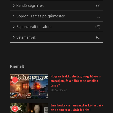
Rendőrségi hírek
(32)
Soproni Tamás polgármester
(3)
Szponzorált tartalom
(21)
Vélemények
(6)
Kiemelt
Hogyan trükközhetsz, hogy hűvös is
1
maradjon, és a hálózat se omoljon
össze?
2026.06.26.
Emelkedtek a hamvasztás költségei –
2
ez a temetések árát is érinti