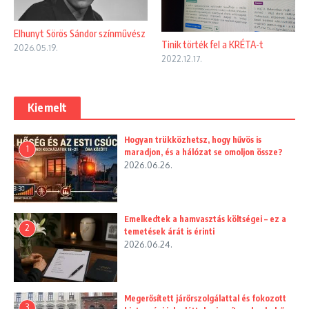
Elhunyt Sörös Sándor színművész
Tinik törték fel a KRÉTA-t
2026.05.19.
2022.12.17.
Kiemelt
Hogyan trükközhetsz, hogy hűvös is
1
maradjon, és a hálózat se omoljon össze?
2026.06.26.
Emelkedtek a hamvasztás költségei – ez a
2
temetések árát is érinti
2026.06.24.
Megerősített járőrszolgálattal és fokozott
3