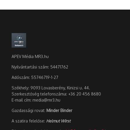
APEV Média MR3.hu
Nyilvántartási szám: 54471762
Adószám:
55746719-1-27
Székhely: 9093 Lovasberény, Kinizsi u. 44.
Szerkesztőség telefonszáma: +36 20 456 8680
E-mail cím: media@mr3.hu
Gazdassági rovat:
Minder Binder
A szatira felelőse:
Helmut Wirst