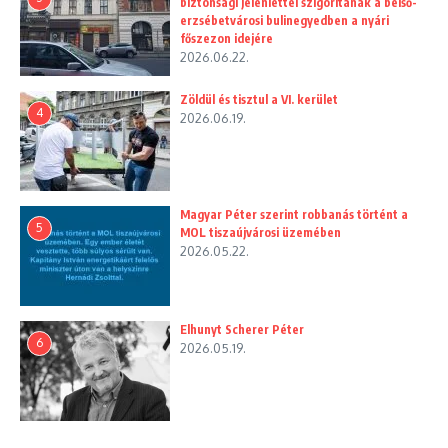
biztonsági jelenléttel szigorítanak a belső-
erzsébetvárosi bulinegyedben a nyári
főszezon idejére
2026.06.22.
Zöldül és tisztul a VI. kerület
4
2026.06.19.
Magyar Péter szerint robbanás történt a
5
MOL tiszaújvárosi üzemében
2026.05.22.
Elhunyt Scherer Péter
6
2026.05.19.