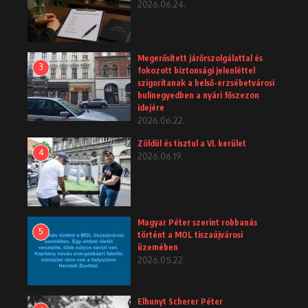
2026.06.24.
Megerősített járőrszolgálattal és
3
fokozott biztonsági jelenléttel
szigorítanak a belső-erzsébetvárosi
bulinegyedben a nyári főszezon
idejére
2026.06.22.
Zöldül és tisztul a VI. kerület
4
2026.06.19.
Magyar Péter szerint robbanás
5
történt a MOL tiszaújvárosi
üzemében
2026.05.22.
Elhunyt Scherer Péter