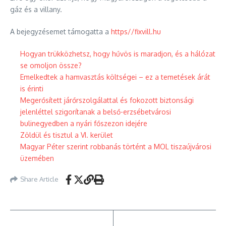
gáz és a villany.
A bejegyzésemet támogatta a
https//fixvill.hu
Hogyan trükközhetsz, hogy hűvös is maradjon, és a hálózat
se omoljon össze?
Emelkedtek a hamvasztás költségei – ez a temetések árát
is érinti
Megerősített járőrszolgálattal és fokozott biztonsági
jelenléttel szigorítanak a belső-erzsébetvárosi
bulinegyedben a nyári főszezon idejére
Zöldül és tisztul a VI. kerület
Magyar Péter szerint robbanás történt a MOL tiszaújvárosi
üzemében
Share Article