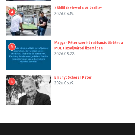
Zöldül és tisztul a VI. kerület
4
2026.06.19.
Magyar Péter szerint robbanás történt a
5
MOL tiszaújvárosi üzemében
2026.05.22.
Elhunyt Scherer Péter
6
2026.05.19.