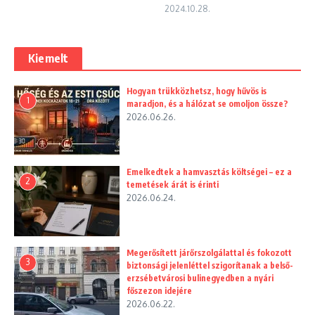
2024.10.28.
Kiemelt
Hogyan trükközhetsz, hogy hűvös is
1
maradjon, és a hálózat se omoljon össze?
2026.06.26.
Emelkedtek a hamvasztás költségei – ez a
2
temetések árát is érinti
2026.06.24.
Megerősített járőrszolgálattal és fokozott
3
biztonsági jelenléttel szigorítanak a belső-
erzsébetvárosi bulinegyedben a nyári
főszezon idejére
2026.06.22.