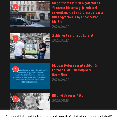
Megerősített járőrszolgálattal és
3
fokozott biztonsági jelenléttel
szigorítanak a belső-erzsébetvárosi
bulinegyedben a nyári főszezon
idejére
2026.06.22.
Zöldül és tisztul a VI. kerület
4
2026.06.19.
Magyar Péter szerint robbanás
5
történt a MOL tiszaújvárosi
üzemében
2026.05.22.
Elhunyt Scherer Péter
6
2026.05.19.
A weboldal cookie-kat használ annak érdekében, hogy a lehető