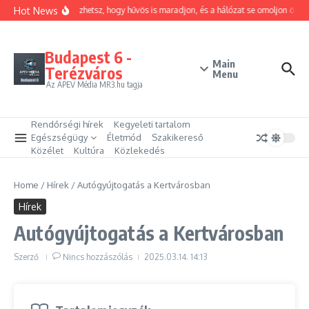
Ugrás a tartalomhoz
Hot News
Hogyan trükközhetsz, hogy hűvös is maradjon, és a hálózat se omoljon össze
Budapest 6 -
Main
Terézváros
Menu
Az APEV Média MR3.hu tagja
Rendőrségi hírek
Kegyeleti tartalom
Egészségügy
Életmód
Szakikereső
Közélet
Kultúra
Közlekedés
Home
/
Hírek
/
Autógyújtogatás a Kertvárosban
Hírek
Autógyújtogatás a Kertvárosban
Szerző
Nincs hozzászólás
2025.03.14.
14:13