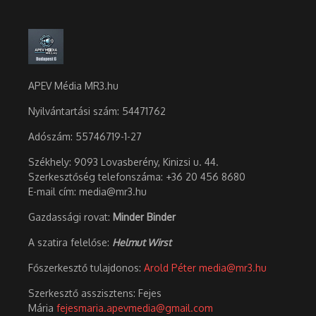
APEV Média MR3.hu
Nyilvántartási szám: 54471762
Adószám:
55746719-1-27
Székhely: 9093 Lovasberény, Kinizsi u. 44.
Szerkesztőség telefonszáma: +36 20 456 8680
E-mail cím: media@mr3.hu
Gazdassági rovat:
Minder Binder
A szatira felelőse:
Helmut Wirst
Főszerkesztő tulajdonos:
Arold Péter
media@mr3.hu
Szerkesztő asszisztens: Fejes
Mária
fejesmaria.apevmedia@gmail.com