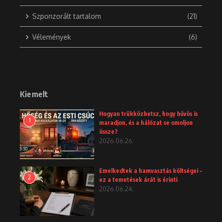
Szponzorált tartalom
(21)
Vélemények
(6)
Kiemelt
Hogyan trükközhetsz, hogy hűvös is
1
maradjon, és a hálózat se omoljon
össze?
2026.06.26.
Emelkedtek a hamvasztás költségei –
2
ez a temetések árát is érinti
2026.06.24.