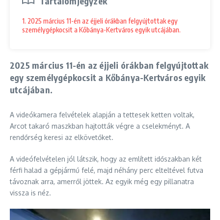
Tartalomjegyzék
1. 2025 március 11-én az éjjeli órákban felgyújtottak egy
személygépkocsit a Kőbánya-Kertváros egyik utcájában.
2025 március 11-én az éjjeli órákban felgyújtottak
egy személygépkocsit a Kőbánya-Kertváros egyik
utcájában.
A videókamera felvételek alapján a tettesek ketten voltak,
Arcot takaró maszkban hajtották végre a cselekményt. A
rendőrség keresi az elkövetőket.
A videófelvételen jól látszik, hogy az említett időszakban két
férfi halad a gépjármű felé, majd néhány perc elteltével futva
távoznak arra, amerről jöttek. Az egyik még egy pillanatra
vissza is néz.