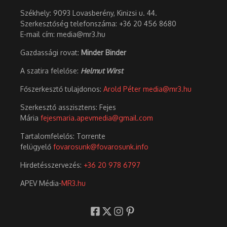
Székhely: 9093 Lovasberény, Kinizsi u. 44.
Szerkesztőség telefonszáma: +36 20 456 8680
E-mail cím: media@mr3.hu
Gazdassági rovat:
Minder Binder
A szatira felelőse:
Helmut Wirst
Főszerkesztő tulajdonos:
Arold Péter
media@mr3.hu
Szerkesztő asszisztens: Fejes
Mária
fejesmaria.apevmedia@gmail.com
Tartalomfelelős: Torrente
felügyelő
fovarosunk@fovarosunk.info
Hirdetésszervezés:
+36 20 978 6797
APEV Média-
MR3.hu