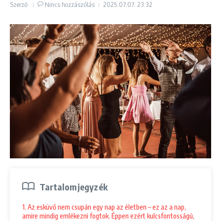
Szerző
Nincs hozzászólás
2025.07.07.
23:32
Tartalomjegyzék
1. Az esküvő nem csupán egy nap az életben – ez az a nap,
amire mindig emlékezni fogtok. Éppen ezért kulcsfontosságú,