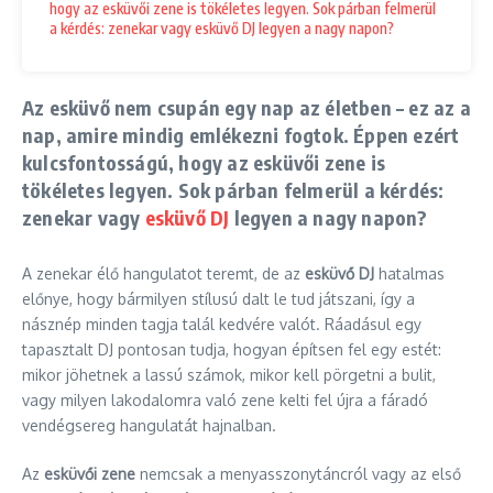
hogy az esküvői zene is tökéletes legyen. Sok párban felmerül
a kérdés: zenekar vagy esküvő DJ legyen a nagy napon?
Az esküvő nem csupán egy nap az életben – ez az a
nap, amire mindig emlékezni fogtok. Éppen ezért
kulcsfontosságú, hogy az esküvői zene is
tökéletes legyen. Sok párban felmerül a kérdés:
zenekar vagy
esküvő DJ
legyen a nagy napon?
A zenekar élő hangulatot teremt, de az
esküvő DJ
hatalmas
előnye, hogy bármilyen stílusú dalt le tud játszani, így a
násznép minden tagja talál kedvére valót. Ráadásul egy
tapasztalt DJ pontosan tudja, hogyan építsen fel egy estét:
mikor jöhetnek a lassú számok, mikor kell pörgetni a bulit,
vagy milyen lakodalomra való zene kelti fel újra a fáradó
vendégsereg hangulatát hajnalban.
Az
esküvői zene
nemcsak a menyasszonytáncról vagy az első