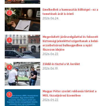
Emelkedtek a hamvasztás költségei – ez a
2
temetések árát is érinti
2026.06.24.
Megerősített járőrszolgálattal és fokozott
3
biztonsági jelenléttel szigorítanak a belső-
erzsébetvárosi bulinegyedben a nyári
főszezon idejére
2026.06.22.
Zöldül és tisztul a VI. kerület
4
2026.06.19.
Magyar Péter szerint robbanás történt a
5
MOL tiszaújvárosi üzemében
2026.05.22.