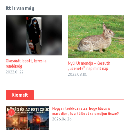
Itt is van még
Okosórát lopott, keresi a
Nyúl Úr mondja – Kossuth
rendőrség
„üzenete”, nap mint nap
2022.01.22.
2023.08.10.
Kiemelt
Hogyan trükközhetsz, hogy hűvös is
1
maradjon, és a hálózat se omoljon össze?
2026.06.26.