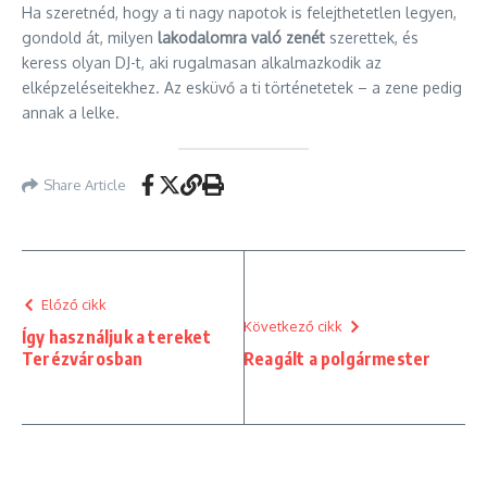
Ha szeretnéd, hogy a ti nagy napotok is felejthetetlen legyen,
gondold át, milyen
lakodalomra való zenét
szerettek, és
keress olyan DJ-t, aki rugalmasan alkalmazkodik az
elképzeléseitekhez. Az esküvő a ti történetetek – a zene pedig
annak a lelke.
Share Article
Előző cikk
Következő cikk
Így használjuk a tereket
Terézvárosban
Reagált a polgármester