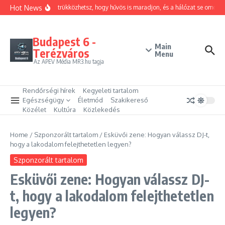
Ugrás a tartalomhoz
Hot News
Hogyan trükközhetsz, hogy hűvös is maradjon, és a hálózat se omoljon
Budapest 6 -
Main
Terézváros
Menu
Az APEV Média MR3.hu tagja
Rendőrségi hírek
Kegyeleti tartalom
Egészségügy
Életmód
Szakikereső
Közélet
Kultúra
Közlekedés
Home
/
Szponzorált tartalom
/
Esküvői zene: Hogyan válassz DJ-t,
hogy a lakodalom felejthetetlen legyen?
Szponzorált tartalom
Esküvői zene: Hogyan válassz DJ-
t, hogy a lakodalom felejthetetlen
legyen?