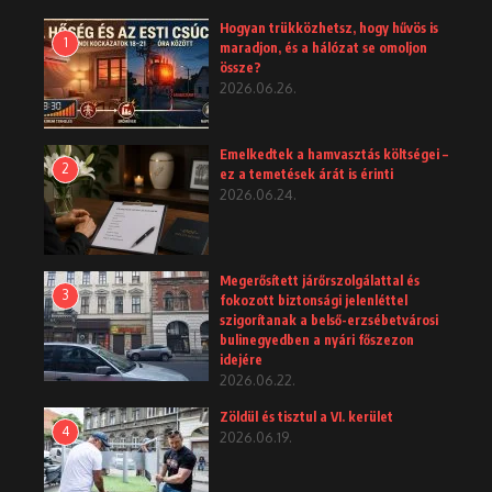
Hogyan trükközhetsz, hogy hűvös is
1
maradjon, és a hálózat se omoljon
össze?
2026.06.26.
Emelkedtek a hamvasztás költségei –
2
ez a temetések árát is érinti
2026.06.24.
Megerősített járőrszolgálattal és
3
fokozott biztonsági jelenléttel
szigorítanak a belső-erzsébetvárosi
bulinegyedben a nyári főszezon
idejére
2026.06.22.
Zöldül és tisztul a VI. kerület
4
2026.06.19.