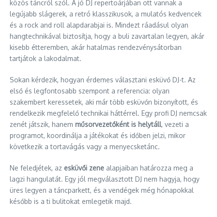
közös táncról szól. A jó DJ repertoárjában ott vannak a
legújabb slágerek, a retró klasszikusok, a mulatós kedvencek
és a rock and roll alapdarabjai is. Mindezt ráadásul olyan
hangtechnikával biztosítja, hogy a buli zavartalan legyen, akár
kisebb étteremben, akár hatalmas rendezvénysátorban
tartjátok a lakodalmat.
Sokan kérdezik, hogyan érdemes választani esküvő DJ-t. Az
első és legfontosabb szempont a referencia: olyan
szakembert keressetek, aki már több esküvőn bizonyított, és
rendelkezik megfelelő technikai háttérrel. Egy profi DJ nemcsak
zenét játszik, hanem
műsorvezetőként is helytáll
, vezeti a
programot, koordinálja a játékokat és időben jelzi, mikor
következik a tortavágás vagy a menyecsketánc.
Ne feledjétek, az
esküvői zene
alapjaiban határozza meg a
lagzi hangulatát. Egy jól megválasztott DJ nem hagyja, hogy
üres legyen a táncparkett, és a vendégek még hónapokkal
később is a ti bulitokat emlegetik majd.