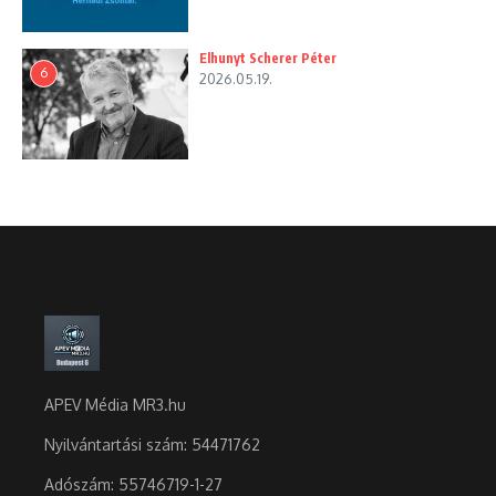
Elhunyt Scherer Péter
6
2026.05.19.
APEV Média MR3.hu
Nyilvántartási szám: 54471762
Adószám:
55746719-1-27