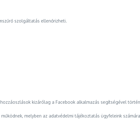
szűrő szolgáltatás ellenőrizheti.
 hozzáoszlások kizárólag a Facebook alkalmazás segítségével történi
t működnek, melyben az adatvédelmi tájékoztatás ügyfeleink számára