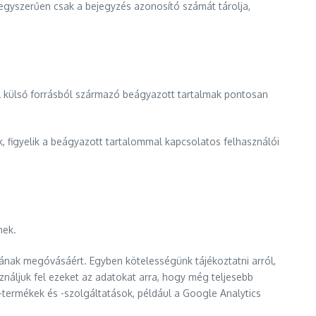
 egyszerűen csak a bejegyzés azonosító számát tárolja,
 A külső forrásból származó beágyazott tartalmak pontosan
, figyelik a beágyazott tartalommal kapcsolatos felhasználói
nek.
gának megóvásáért. Egyben kötelességünk tájékoztatni arról,
ználjuk fel ezeket az adatokat arra, hogy még teljesebb
termékek és -szolgáltatások, például a Google Analytics