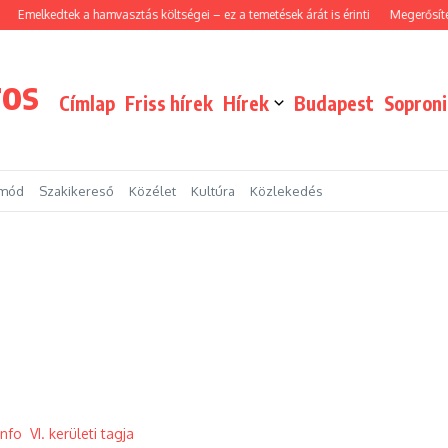
melkedtek a hamvasztás költségei – ez a temetések árát is érinti
Megerősített jár
ros
Címlap
Friss hírek
Hírek
Budapest
Sopron
tmód
Szakikereső
Közélet
Kultúra
Közlekedés
nfo VI. kerületi tagja