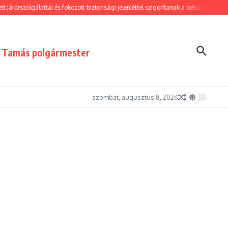
őrszolgálattal és fokozott biztonsági jelenléttel szigorítanak a belső-erzsébetváro
i Tamás polgármester
szombat, augusztus 8, 2026