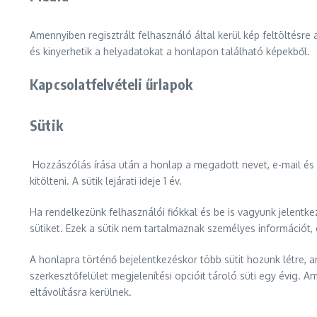
Amennyiben regisztrált felhasználó által kerül kép feltöltésre 
és kinyerhetik a helyadatokat a honlapon található képekből.
Kapcsolatfelvételi űrlapok
Sütik
Hozzászólás írása után a honlap a megadott nevet, e-mail és 
kitölteni. A sütik lejárati ideje 1 év.
Ha rendelkezünk felhasználói fiókkal és be is vagyunk jelentk
sütiket. Ezek a sütik nem tartalmaznak személyes információt,
A honlapra történő bejelentkezéskor több sütit hozunk létre, am
szerkesztőfelület megjelenítési opcióit tároló süti egy évig. A
eltávolításra kerülnek.