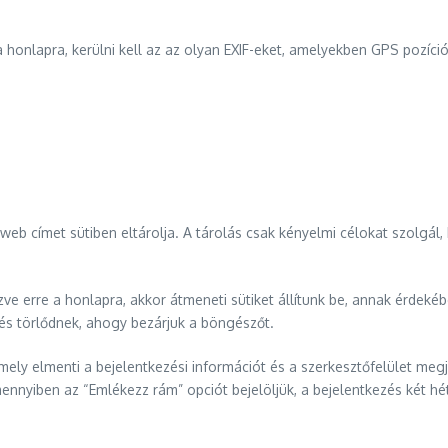
a honlapra, kerülni kell az az olyan EXIF-eket, amelyekben GPS pozíci
web címet sütiben eltárolja. A tárolás csak kényelmi célokat szolgá
ezve erre a honlapra, akkor átmeneti sütiket állítunk be, annak érdek
 és törlődnek, ahogy bezárjuk a böngészőt.
ely elmenti a bejelentkezési információt és a szerkesztőfelület megje
mennyiben az “Emlékezz rám” opciót bejelöljük, a bejelentkezés két héti