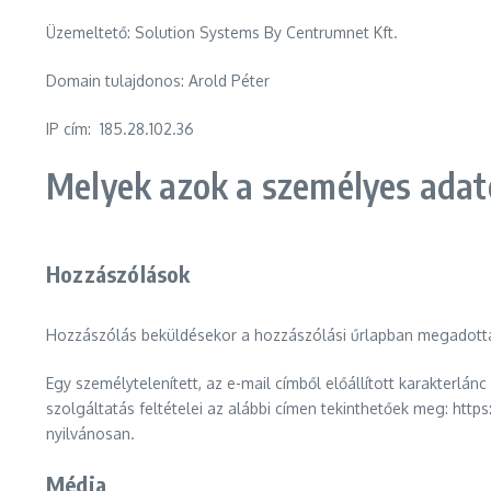
Üzemeltető: Solution Systems By Centrumnet Kft.
Domain tulajdonos: Arold Péter
IP cím: 185.28.102.36
Melyek azok a személyes adato
Hozzászólások
Hozzászólás beküldésekor a hozzászólási űrlapban megadottako
Egy személytelenített, az e-mail címből előállított karakterlá
szolgáltatás feltételei az alábbi címen tekinthetőek meg: htt
nyilvánosan.
Média