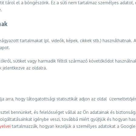
it tárol el a böngészőnk. Ez a süti nem tartalmaz személyes adatot,
e.
mak
gyazott tartalmakat (pl. videók, képek, cikkek stb.) használhatnak.
apot.
ókról, sütiket vagy harmadik féltől származó követőkódot használnak
k jelentkezve az oldalra.
a arra, hogy látogatottsági statisztikát adjon az oldal üzemeltetőjé
sztel bennünket, és felelősséget vállal az Ön adatainak és biztonsá
lgáltatásainkat igénybe veszi, továbbá miért gyűjtjük és hogyan has
yelvei
tartalmazzák, hogyan kezeljük a személyes adatokat a Google-