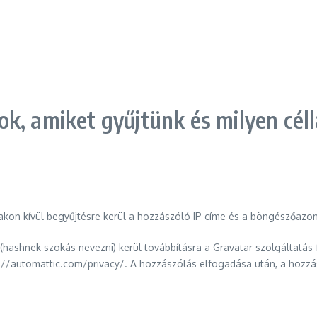
k, amiket gyűjtünk és milyen céll
n kívül begyűjtésre kerül a hozzászóló IP címe és a böngészőazonos
nc (hashnek szokás nevezni) kerül továbbításra a Gravatar szolgáltatás
ps://automattic.com/privacy/. A hozzászólás elfogadása után, a hozzá