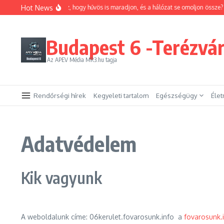
Ugrás a tartalomhoz
Hot News
Hogyan trükközhetsz, hogy hűvös is maradjon, és a hálózat se omoljon össze?
E
Budapest 6 -Terézvá
Az APEV Média MR3.hu tagja
Rendőrségi hírek
Kegyeleti tartalom
Egészségügy
Éle
Adatvédelem
Kik vagyunk
A weboldalunk címe: 06kerulet.fovarosunk.info a
fovarosunk.i