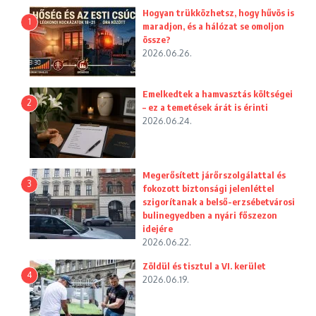
Hogyan trükközhetsz, hogy hűvös is
1
maradjon, és a hálózat se omoljon
össze?
2026.06.26.
Emelkedtek a hamvasztás költségei
2
– ez a temetések árát is érinti
2026.06.24.
Megerősített járőrszolgálattal és
3
fokozott biztonsági jelenléttel
szigorítanak a belső-erzsébetvárosi
bulinegyedben a nyári főszezon
idejére
2026.06.22.
Zöldül és tisztul a VI. kerület
4
2026.06.19.