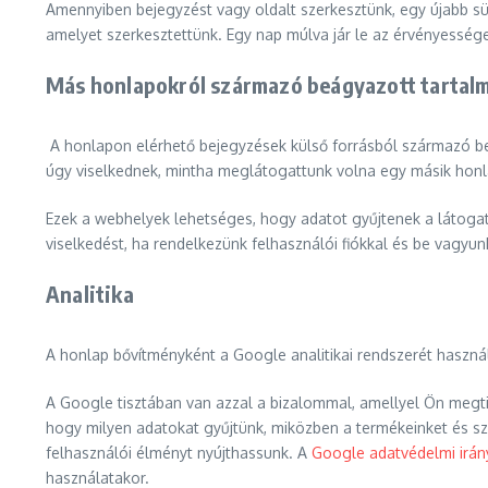
Amennyiben bejegyzést vagy oldalt szerkesztünk, egy újabb süt
amelyet szerkesztettünk. Egy nap múlva jár le az érvényesség
Más honlapokról származó beágyazott tartal
A honlapon elérhető bejegyzések külső forrásból származó beá
úgy viselkednek, mintha meglátogattunk volna egy másik honl
Ezek a webhelyek lehetséges, hogy adatot gyűjtenek a látogat
viselkedést, ha rendelkezünk felhasználói fiókkal és be vagyun
Analitika
A honlap bővítményként a Google analitikai rendszerét használj
A Google tisztában van azzal a bizalommal, amellyel Ön megti
hogy milyen adatokat gyűjtünk, miközben a termékeinket és szo
felhasználói élményt nyújthassunk. A
Google adatvédelmi irán
használatakor.