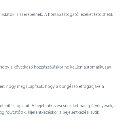
ó adatok is szerepelnek. A honlap látogatói ezeket letölthetik
l, hogy a következő hozzászóláskor ne kelljen automatikusan
ében, hogy megállapítsuk, hogy a böngésző elfogadja-e a
lenítési opcióit. A bejelentkezési sütik két napig érvényesek, a
g folytatódik. Kijelentkezéskor a bejelentkezési sütik