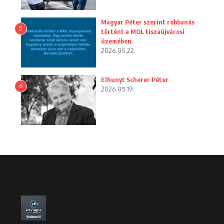
Magyar Péter szerint robbanás
5
történt a MOL tiszaújvárosi
üzemében
2026.05.22.
Elhunyt Scherer Péter
6
2026.05.19.