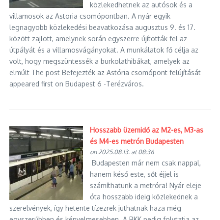
közlekedhetnek az autósok és a
villamosok az Astoria csomópontban. A nyár egyik
legnagyobb közlekedési beavatkozása augusztus 9. és 17.
között zajlott, amelynek során egyszerre újították fel az
útpályát és a villamosvágányokat. A munkálatok fő célja az
volt, hogy megszüntessék a burkolathibákat, amelyek az
elmúlt The post Befejezték az Astória csomópont felújítását
appeared first on Budapest 6 -Terézváros.
Hosszabb üzemidő az M2-es, M3-as
és M4-es metrón Budapesten
on 2025.08.13. at 08:36
Budapesten már nem csak nappal,
hanem késő este, sőt éjjel is
számíthatunk a metróra! Nyár eleje
óta hosszabb ideig közlekednek a
szerelvények, így hetente tízezrek juthatnak haza még
egyszerűbben és kényelmesebben. A BKK pedig folytatja az