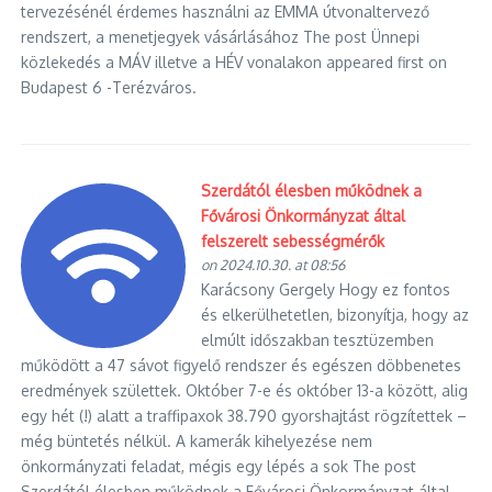
tervezésénél érdemes használni az EMMA útvonaltervező
rendszert, a menetjegyek vásárlásához The post Ünnepi
közlekedés a MÁV illetve a HÉV vonalakon appeared first on
Budapest 6 -Terézváros.
Szerdától élesben működnek a
Fővárosi Önkormányzat által
felszerelt sebességmérők
on 2024.10.30. at 08:56
Karácsony Gergely Hogy ez fontos
és elkerülhetetlen, bizonyítja, hogy az
elmúlt időszakban tesztüzemben
működött a 47 sávot figyelő rendszer és egészen döbbenetes
eredmények születtek. Október 7-e és október 13-a között, alig
egy hét (!) alatt a traffipaxok 38.790 gyorshajtást rögzítettek –
még büntetés nélkül. A kamerák kihelyezése nem
önkormányzati feladat, mégis egy lépés a sok The post
Szerdától élesben működnek a Fővárosi Önkormányzat által