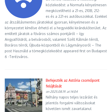
közlekedést: a Normafa kényelmesen
megközelíthető a 21-es, 210B, 212-
es és a 221-es autóbuszokkal. Ezekkel
az átszállásmentes járatokkal gyorsan, kényelmesen és a
környezetet kímélve érhető el a hegyvidéki kirándulóterület.​ Az
említett járatok a főváros számos pontjáról – így
Angyalföldről, a belvárosból, valamint Széll Kálmán térről,
Boráros térről, Újbuda-központból és Lágymányosról – The
post Használd a tömegközlekedést appeared first on Budapest
6 -Terézváros.
Befejezték az Astória csomópont
felújítását
on 2025.08.19. at 14:04
Néhány napos teljes lezárást és
jelentős forgalmi változásokat
követően ismét zavartalanul