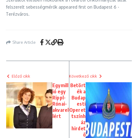
felszerelt sebességmérők appeared first on Budapest 6 -
Terézváros.
Share Article
Előző cikk
Következő cikk
Egymill
Betört
ió egy
ék a
Rippl-
Budap
Rónai-
esti
akvarel
Operet
lért
tszính
áz
hirdet
ő