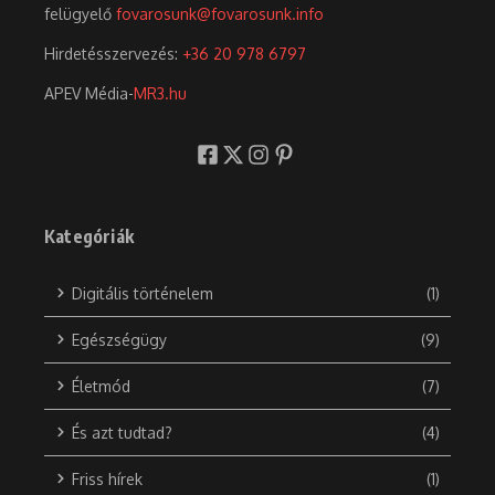
felügyelő
fovarosunk@fovarosunk.info
Hirdetésszervezés:
+36 20 978 6797
APEV Média-
MR3.hu
Kategóriák
Digitális történelem
(1)
Egészségügy
(9)
Életmód
(7)
És azt tudtad?
(4)
Friss hírek
(1)