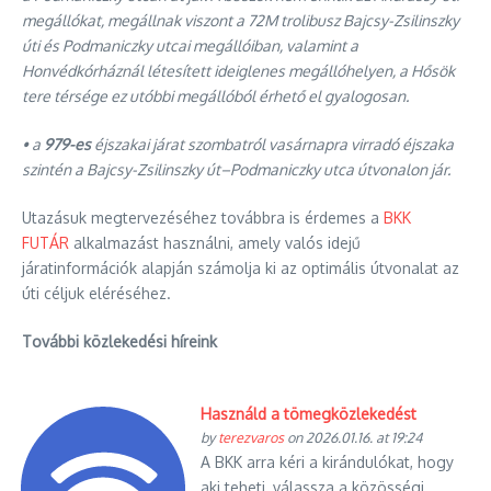
megállókat, megállnak viszont a 72M trolibusz Bajcsy-Zsilinszky
úti és Podmaniczky utcai megállóiban, valamint a
Honvédkórháznál létesített ideiglenes megállóhelyen, a Hősök
tere térsége ez utóbbi megállóból érhető el gyalogosan.
• a
979-es
éjszakai járat szombatról vasárnapra virradó éjszaka
szintén a Bajcsy-Zsilinszky út–Podmaniczky utca útvonalon jár.
Utazásuk megtervezéséhez továbbra is érdemes a
BKK
FUTÁR
alkalmazást használni, amely valós idejű
járatinformációk alapján számolja ki az optimális útvonalat az
úti céljuk eléréséhez.
További közlekedési híreink
Használd a tömegközlekedést
by
terezvaros
on 2026.01.16. at 19:24
A BKK arra kéri a kirándulókat, hogy
aki teheti, válassza a közösségi