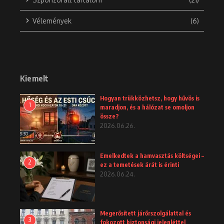
Vélemények
(6)
Kiemelt
Hogyan trükközhetsz, hogy hűvös is
1
maradjon, és a hálózat se omoljon
össze?
2026.06.26.
Emelkedtek a hamvasztás költségei –
2
ez a temetések árát is érinti
2026.06.24.
Megerősített járőrszolgálattal és
3
fokozott biztonsági jelenléttel