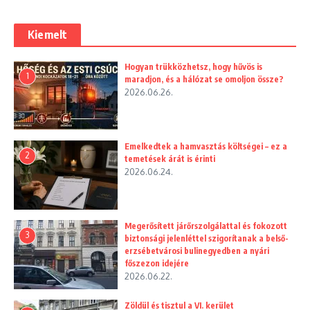
Kiemelt
Hogyan trükközhetsz, hogy hűvös is
1
maradjon, és a hálózat se omoljon össze?
2026.06.26.
Emelkedtek a hamvasztás költségei – ez a
2
temetések árát is érinti
2026.06.24.
Megerősített járőrszolgálattal és fokozott
3
biztonsági jelenléttel szigorítanak a belső-
erzsébetvárosi bulinegyedben a nyári
főszezon idejére
2026.06.22.
Zöldül és tisztul a VI. kerület