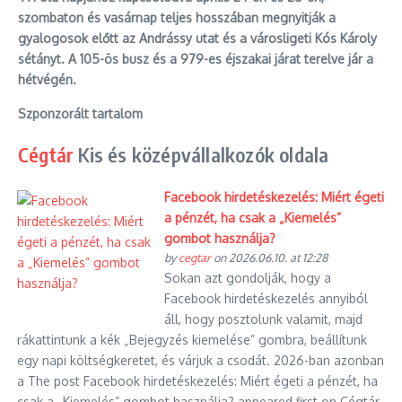
szombaton és vasárnap teljes hosszában megnyitják a
gyalogosok előtt az Andrássy utat és a városligeti Kós Károly
sétányt. A 105-ös busz és a 979-es éjszakai járat terelve jár a
hétvégén.
Szponzorált tartalom
Cégtár
Kis és középvállalkozók oldala
Facebook hirdetéskezelés: Miért égeti
a pénzét, ha csak a „Kiemelés”
gombot használja?
by
cegtar
on 2026.06.10. at 12:28
Sokan azt gondolják, hogy a
Facebook hirdetéskezelés annyiból
áll, hogy posztolunk valamit, majd
rákattintunk a kék „Bejegyzés kiemelése” gombra, beállítunk
egy napi költségkeretet, és várjuk a csodát. 2026-ban azonban
a The post Facebook hirdetéskezelés: Miért égeti a pénzét, ha
csak a „Kiemelés” gombot használja? appeared first on Cégtár.