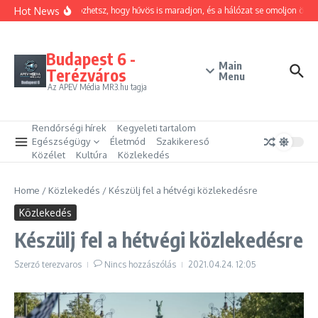
Ugrás a tartalomhoz
Hot News
Hogyan trükközhetsz, hogy hűvös is maradjon, és a hálózat se omoljon össze?
Budapest 6 -
Main
Terézváros
Menu
Az APEV Média MR3.hu tagja
Rendőrségi hírek
Kegyeleti tartalom
Egészségügy
Életmód
Szakikereső
Közélet
Kultúra
Közlekedés
Home
/
Közlekedés
/
Készülj fel a hétvégi közlekedésre
Közlekedés
Készülj fel a hétvégi közlekedésre
Szerző
terezvaros
Nincs hozzászólás
2021.04.24.
12:05