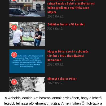
szigorítanak a belső-erzsébetvárosi
bulinegyedben a nyári főszezon
idejére
2026.06.22.
Zöldül és tisztul a VI. kerület
4
2026.06.19.
Magyar Péter szerint robbanás
5
történt a MOL tiszaújvárosi
üzemében
2026.05.22.
Elhunyt Scherer Péter
6
2026.05.19.
A weboldal cookie-kat használ annak érdekében, hogy a lehető
legjobb felhasználói élményt nyújtsa. Amennyiben Ön folytatja a