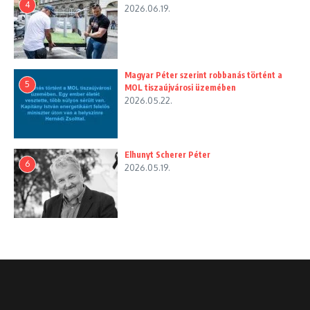
4
2026.06.19.
Magyar Péter szerint robbanás történt a
5
MOL tiszaújvárosi üzemében
2026.05.22.
Elhunyt Scherer Péter
6
2026.05.19.