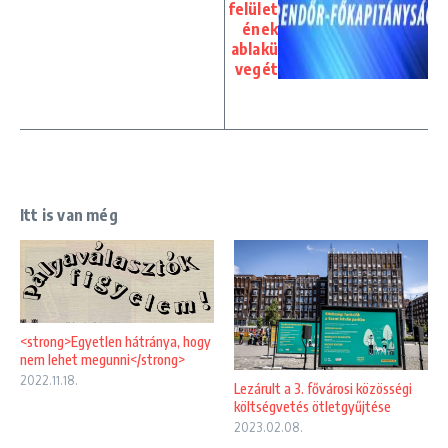
felület
ének
ablakü
vegét
Itt is van még
<strong>Egyetlen hátránya, hogy
nem lehet megunni</strong>
2022.11.18.
Lezárult a 3. fővárosi közösségi
költségvetés ötletgyűjtése
2023.02.08.