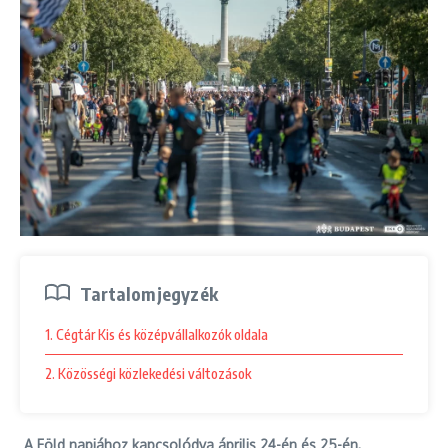
Tartalomjegyzék
1. Cégtár Kis és középvállalkozók oldala
2. Közösségi közlekedési változások
A Föld napjához kapcsolódva április 24-én és 25-én,