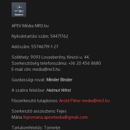
APEV Média MR3.hu
Nyilvántartási szám: 54471762
Adószám:
55746719-1-27
Székhely: 9093 Lovasberény, Kinizsi u. 44.
Szerkesztőség telefonszáma: +36 20 456 8680
E-mail cím: media@mr3.hu
Gazdassági rovat:
Minder Binder
A szatira felelőse:
Helmut Wirst
Főszerkesztő tulajdonos:
Arold Péter
media@mr3.hu
Szerkesztő asszisztens: Fejes
Mária
fejesmaria.apevmedia@gmail.com
Tartalomfelelős: Torrente