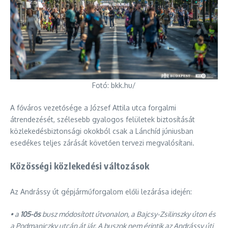
Fotó: bkk.hu/
A főváros vezetősége a József Attila utca forgalmi
átrendezését, szélesebb gyalogos felületek biztosítását
közlekedésbiztonsági okokból csak a Lánchíd júniusban
esedékes teljes zárását követően tervezi megvalósítani.
Közösségi közlekedési változások
Az Andrássy út gépjárműforgalom előli lezárása idején:
• a
105-ös
busz módosított útvonalon, a Bajcsy-Zsilinszky úton és
a Podmaniczky utcán át jár. A buszok nem érintik az Andrássy úti