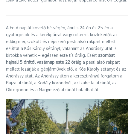
A Föld napját követő hétvégén, április 24-én és 25-én a
gyalogosok és a kerékpárral vagy rollerrel közlekedők az
eddig megszokott és népszerű pesti alsó rakpart mellett
ezúttal a Kós Károly sétányt, valamint az Andrássy utat is
birtokba vehetik – egészen este tíz óráig. Ezért
szombat
hajnali 5 órától vasárnap este 22 óráig
a pesti alsó rakpart
mellett lezárják a gépjárművek elől a Kós Károly sétányt és az
Andrássy utat. Az Andrássy úton a keresztirányú forgalom a
Bajza utcánál, a Kodály köröndnél, az Izabella utcánál, az
Oktogonon és a Nagymező utcánál haladhat át.