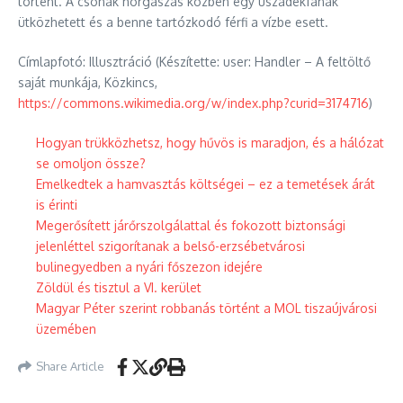
történt. A csónak horgászás közben egy uszadékfának
ütközhetett és a benne tartózkodó férfi a vízbe esett.
Címlapfotó: Illusztráció (Készítette: user: Handler – A feltöltő
saját munkája, Közkincs,
https://commons.wikimedia.org/w/index.php?curid=3174716
)
Hogyan trükközhetsz, hogy hűvös is maradjon, és a hálózat
se omoljon össze?
Emelkedtek a hamvasztás költségei – ez a temetések árát
is érinti
Megerősített járőrszolgálattal és fokozott biztonsági
jelenléttel szigorítanak a belső-erzsébetvárosi
bulinegyedben a nyári főszezon idejére
Zöldül és tisztul a VI. kerület
Magyar Péter szerint robbanás történt a MOL tiszaújvárosi
üzemében
Share Article