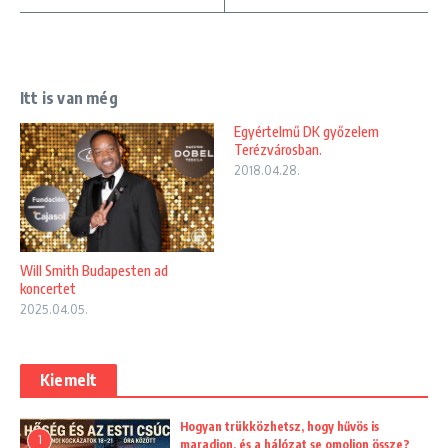
Itt is van még
Egyértelmű DK győzelem
Terézvárosban.
2018.04.28.
Will Smith Budapesten ad
koncertet
2025.04.05.
Kiemelt
Hogyan trükközhetsz, hogy hűvös is
1
maradjon, és a hálózat se omoljon össze?