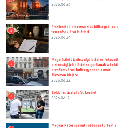
2026.06.26.
Emelkedtek a hamvasztás költségei – ez a
2
temetések árát is érinti
2026.06.24.
Megerősített járőrszolgálattal és fokozott
3
biztonsági jelenléttel szigorítanak a belső-
erzsébetvárosi bulinegyedben a nyári
főszezon idejére
2026.06.22.
Zöldül és tisztul a VI. kerület
4
2026.06.19.
Magyar Péter szerint robbanás történt a