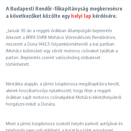
A Budapesti Rendőr-főkapitányság megkeresésre
a következőket közölte egy
helyi lap
kérdésére.
„Január 30-án a reggeli órákban állampolgári bejelentés
érkezett a BRFK DVRK Mohácsi Vízirendészeti Rendőrőrsre,
miszerint a Duna 1443,5 folyamkilométernél a bal partban
(Mohács külterület) egy sérült motoros csónakot találtak a
parton. Bejelentés szerint valószínűleg vízibaleset
történhetett.
Névtábla alapján, a jármű tulajdonosa megállapításra került,
akinek hozzátartozója nyilatkozott, hogy férje a reggeli
órákban saját motoros csónakjukkal Mohácsi kikötőhelyükről
horgászni indult a Dunára.
Mivel a jármű tulajdonosa szokott helyén parkolt autójával és
telefonján nem volt elérhető, a kutatása több egységgel,