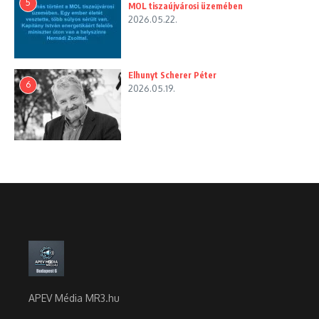
5
MOL tiszaújvárosi üzemében
2026.05.22.
Elhunyt Scherer Péter
6
2026.05.19.
APEV Média MR3.hu