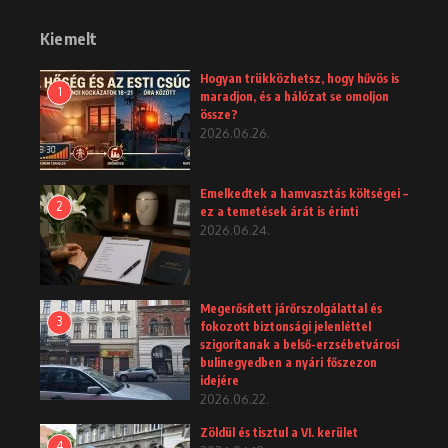
Kiemelt
Hogyan trükközhetsz, hogy hűvös is
1
maradjon, és a hálózat se omoljon
össze?
2026.06.26.
Emelkedtek a hamvasztás költségei –
2
ez a temetések árát is érinti
2026.06.24.
Megerősített járőrszolgálattal és
3
fokozott biztonsági jelenléttel
szigorítanak a belső-erzsébetvárosi
bulinegyedben a nyári főszezon
idejére
2026.06.22.
Zöldül és tisztul a VI. kerület
4