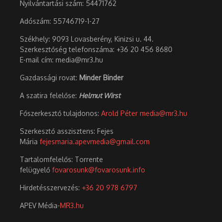
Nyilvántartási szám: 54471762
Adószám:
55746719-1-27
Székhely: 9093 Lovasberény, Kinizsi u. 44.
Szerkesztőség telefonszáma: +36 20 456 8680
E-mail cím: media@mr3.hu
Gazdassági rovat:
Minder Binder
A szatira felelőse:
Helmut Wirst
Főszerkesztő tulajdonos:
Arold Péter
media@mr3.hu
Szerkesztő asszisztens: Fejes
Mária
fejesmaria.apevmedia@gmail.com
Tartalomfelelős: Torrente
felügyelő
fovarosunk@fovarosunk.info
Hirdetésszervezés:
+36 20 978 6797
APEV Média-
MR3.hu