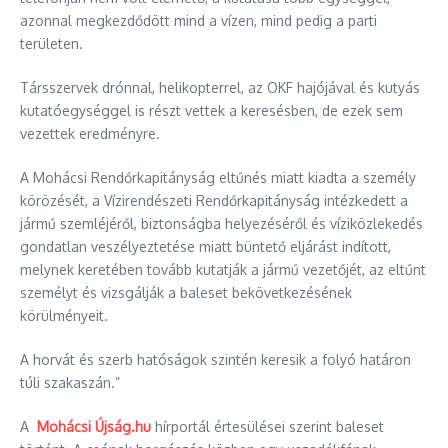
azonnal megkezdődött mind a vízen, mind pedig a parti
területen.
Társszervek drónnal, helikopterrel, az OKF hajójával és kutyás
kutatóegységgel is részt vettek a keresésben, de ezek sem
vezettek eredményre.
A Mohácsi Rendőrkapitányság eltűnés miatt kiadta a személy
körözését, a Vízirendészeti Rendőrkapitányság intézkedett a
jármű szemléjéről, biztonságba helyezéséről és víziközlekedés
gondatlan veszélyeztetése miatt büntető eljárást indított,
melynek keretében tovább kutatják a jármű vezetőjét, az eltűnt
személyt és vizsgálják a baleset bekövetkezésének
körülményeit.
A horvát és szerb hatóságok szintén keresik a folyó határon
túli szakaszán.”
A
Mohácsi Újság.hu
hírportál értesülései szerint baleset