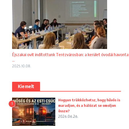
Éjszakai ovit indítottunk Terézvárosban: a kerület óvodái havonta
...
2025.10.08.
Kiemelt
Hogyan trükközhetsz, hogy hűvös is
1
maradjon, és a hálózat se omoljon
össze?
2026.06.26.