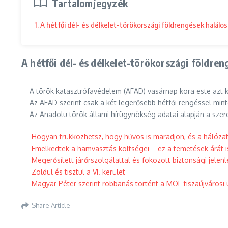
Tartalomjegyzék
1. A hétfői dél- és délkelet-törökországi földrengések halál
A hétfői dél- és délkelet-törökországi földre
A török katasztrófavédelem (AFAD) vasárnap kora este azt kö
Az AFAD szerint csak a két legerősebb hétfői rengéssel min
Az Anadolu török állami hírügynökség adatai alapján a szeren
Hogyan trükközhetsz, hogy hűvös is maradjon, és a hálóza
Emelkedtek a hamvasztás költségei – ez a temetések árát is
Megerősített járőrszolgálattal és fokozott biztonsági jelen
Zöldül és tisztul a VI. kerület
Magyar Péter szerint robbanás történt a MOL tiszaújváros
Share Article