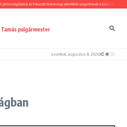
szolgálattal és fokozott biztonsági jelenléttel szigorítanak a belső-erzsébetvárosi 
i Tamás polgármester
szombat, augusztus 8, 2026
zágban