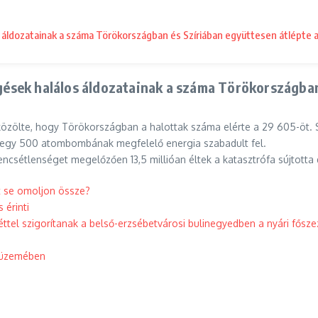
os áldozatainak a száma Törökországban és Szíriában együttesen átlépte a
ngések halálos áldozatainak a száma Törökországban
zölte, hogy Törökországban a halottak száma elérte a 29 605-öt. Sz
tegy 500 atombombának megfelelő energia szabadult fel.
csétlenséget megelőzően 13,5 millióan éltek a katasztrófa sújtotta d
t se omoljon össze?
 érinti
léttel szigorítanak a belső-erzsébetvárosi bulinegyedben a nyári fősze
i üzemében