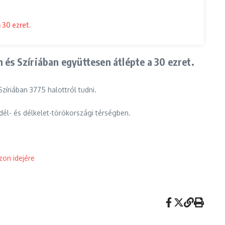
 30 ezret.
 és Szíriában együttesen átlépte a 30 ezret.
íriában 3775 halottról tudni.
él- és délkelet-törökországi térségben.
zon idejére