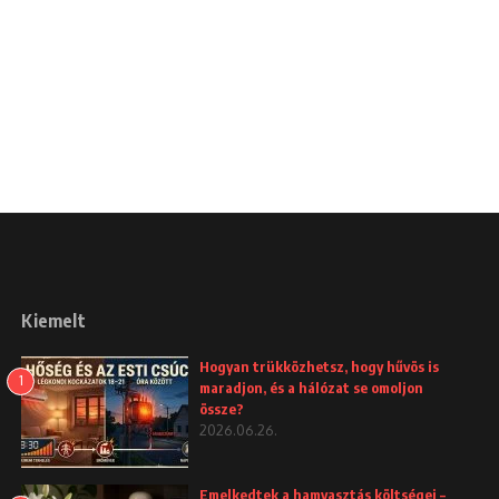
Kiemelt
Hogyan trükközhetsz, hogy hűvös is
1
maradjon, és a hálózat se omoljon
össze?
2026.06.26.
Emelkedtek a hamvasztás költségei –