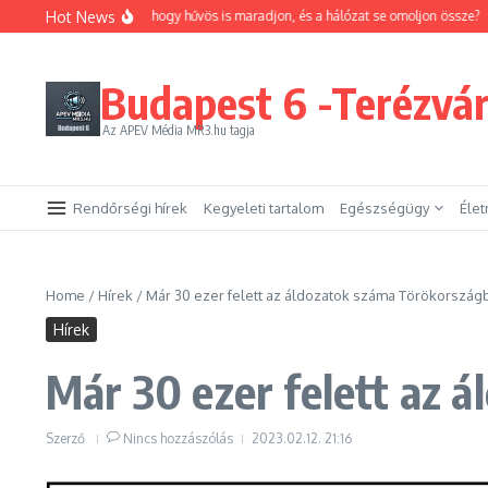
Ugrás a tartalomhoz
Hot News
yan trükközhetsz, hogy hűvös is maradjon, és a hálózat se omoljon össze?
Emel
Budapest 6 -Terézvá
Az APEV Média MR3.hu tagja
Rendőrségi hírek
Kegyeleti tartalom
Egészségügy
Éle
Home
/
Hírek
/
Már 30 ezer felett az áldozatok száma Törökország
Hírek
Már 30 ezer felett az 
Szerző
Nincs hozzászólás
2023.02.12.
21:16