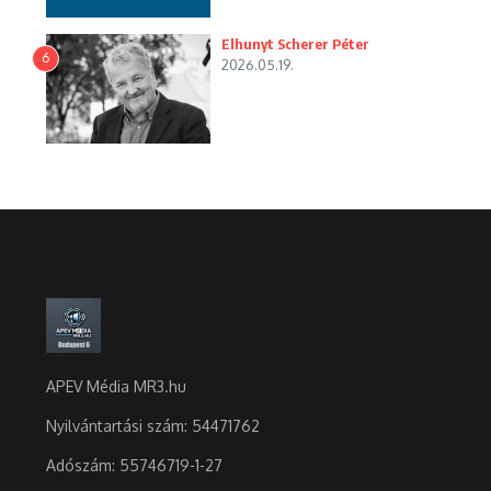
Elhunyt Scherer Péter
6
2026.05.19.
APEV Média MR3.hu
Nyilvántartási szám: 54471762
Adószám:
55746719-1-27