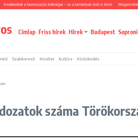
kedtek a hamvasztás költségei – ez a temetések árát is érinti
Megerősített járőr
ros
Címlap
Friss hírek
Hírek
Budapest
Sopron
tmód
Szakikereső
Közélet
Kultúra
Közlekedés
ban
áldozatok száma Törökors