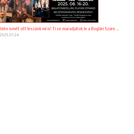
Idén ismét ott leszünk mi is! Ti se maradjatok le a Boglári Szüre ...
2025.07.24.