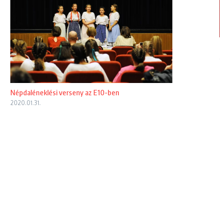
Népdaléneklési verseny az E10-ben
2020.01.31.