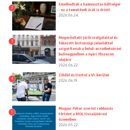
Emelkedtek a hamvasztás költségei
2
– ez a temetések árát is érinti
2026.06.24.
Megerősített járőrszolgálattal és
3
fokozott biztonsági jelenléttel
szigorítanak a belső-erzsébetvárosi
bulinegyedben a nyári főszezon
idejére
2026.06.22.
Zöldül és tisztul a VI. kerület
4
2026.06.19.
Magyar Péter szerint robbanás
5
történt a MOL tiszaújvárosi
üzemében
2026.05.22.