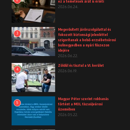
ez a temetések árát is érinti
2026.06.24.
Megerősített járőrszolgálattal és
3
fokozott biztonsági jelenléttel
szigorítanak a belső-erzsébetvárosi
bulinegyedben a nyári főszezon
idejére
2026.06.22.
Zöldül és tisztul a VI. kerület
4
2026.06.19.
Magyar Péter szerint robbanás
5
történt a MOL tiszaújvárosi
üzemében
2026.05.22.