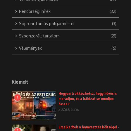
Rendőrségi hírek
(32)
Soproni Tamás polgármester
(3)
Szponzorált tartalom
(21)
Vélemények
(6)
Kiemelt
Hogyan trükközhetsz, hogy hűvös is
1
maradjon, és a hálózat se omoljon
össze?
2026.06.26.
Emelkedtek a hamvasztás költségei –
2