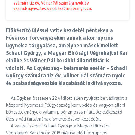
számára tíz év, Völner Pál számára nyolc év
szabadságvesztés kiszabását indítványozza.
Előkészítő üléssel vette kezdetét pénteken a
Fővárosi Törvényszéken annak a korrupciós
ügynek a tárgyalása, amelyben mások mellett
Schadl György, a Magyar Bírósági Végrehajtói Kar
elnöke és Völner Pál korábbi államtitkár is
vádlott. Az ügyészség – beismerés esetén – Schadl
György számára tíz év, Völner Pál számára nyolc
év szabadságvesztés kiszabását indítványozza.
Az ügyben összesen 22 vádlott ellen nyújtott be vádiratot a
Központi Nyomozó Főügyészség korrupciós és vagyon elleni
bűncselekmények, valamint pénzmosás miatt. Az előkészítő
ülés a vád tartalmának ismertetésével kezdődött.
A vádirat szerint Schadl György, a Magyar Bírósági
Végrehajtói Kar elnöke 2018 májusa előtt korrupciós