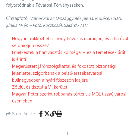
folytatódnak a Fővárosi Törvényszéken.
Címlapfotó:
Völner Pál az Országgyűlés plenáris ülésén 2021.
június 14-én – Fotó: Koszticsák Szilárd / MTI
Hogyan trükközhetsz, hogy hűvös is maradjon, és a hálózat
se omoljon össze?
Emelkedtek a hamvasztás költségei – ez a temetések árát
is érinti
Megerősített járőrszolgálattal és fokozott biztonsági
jelenléttel szigorítanak a belső-erzsébetvárosi
bulinegyedben a nyári főszezon idejére
Zöldül és tisztul a VI. kerület
Magyar Péter szerint robbanás történt a MOL tiszaújvárosi
üzemében
Share Article