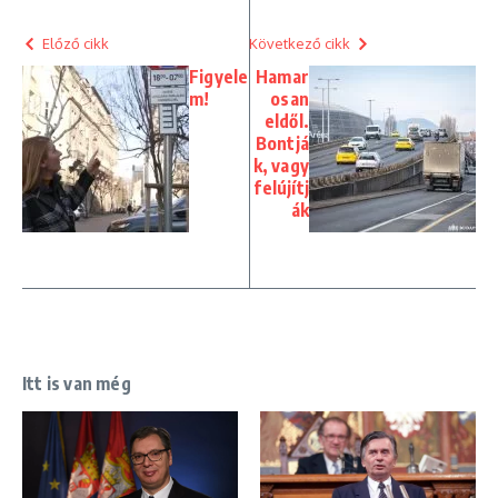
Előző cikk
Következő cikk
Figyele
Hamar
m!
osan
eldől.
Bontjá
k, vagy
felújítj
ák
Itt is van még