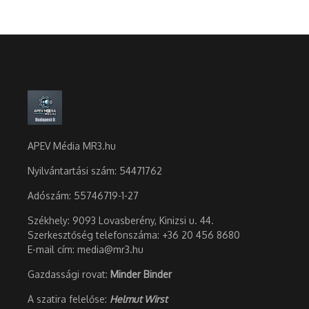
APEV Média MR3.hu
Nyilvántartási szám: 54471762
Adószám:
55746719-1-27
Székhely: 9093 Lovasberény, Kinizsi u. 44.
Szerkesztőség telefonszáma: +36 20 456 8680
E-mail cím: media@mr3.hu
Gazdassági rovat:
Minder Binder
A szatira felelőse:
Helmut Wirst