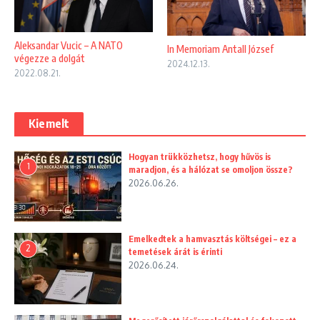
Aleksandar Vucic – A NATO
In Memoriam Antall József
végezze a dolgát
2024.12.13.
2022.08.21.
Kiemelt
Hogyan trükközhetsz, hogy hűvös is
1
maradjon, és a hálózat se omoljon össze?
2026.06.26.
Emelkedtek a hamvasztás költségei – ez a
2
temetések árát is érinti
2026.06.24.