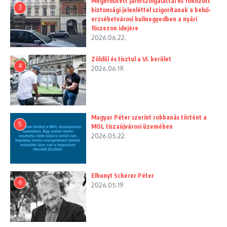
Megerősített járőrszolgálattal és fokozott
3
biztonsági jelenléttel szigorítanak a belső-
erzsébetvárosi bulinegyedben a nyári
főszezon idejére
2026.06.22.
Zöldül és tisztul a VI. kerület
4
2026.06.19.
Magyar Péter szerint robbanás történt a
5
MOL tiszaújvárosi üzemében
2026.05.22.
Elhunyt Scherer Péter
6
2026.05.19.