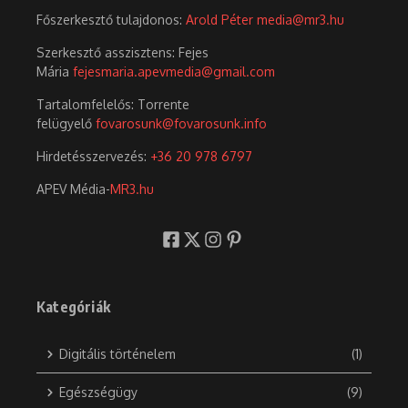
Főszerkesztő tulajdonos:
Arold Péter
media@mr3.hu
Szerkesztő asszisztens: Fejes
Mária
fejesmaria.apevmedia@gmail.com
Tartalomfelelős: Torrente
felügyelő
fovarosunk@fovarosunk.info
Hirdetésszervezés:
+36 20 978 6797
APEV Média-
MR3.hu
Kategóriák
Digitális történelem
(1)
Egészségügy
(9)