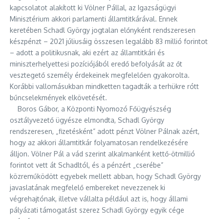
kapcsolatot alakított ki Völner Pállal, az Igazságügyi
Minisztérium akkori parlamenti államtitkárával. Ennek
keretében Schadl György jogtalan előnyként rendszeresen
készpénzt – 2021 júliusáig összesen legalább 83 millió forintot
– adott a politikusnak, aki ezért az államtitkári és
miniszterhelyettesi pozíciójából eredő befolyását az őt
vesztegető személy érdekeinek megfelelően gyakorolta.
Korábbi vallomásukban mindketten tagadták a terhükre rótt
bűncselekmények elkövetését.
Boros Gábor, a Központi Nyomozó Főügyészség
osztályvezető ügyésze elmondta, Schadl György
rendszeresen, „fizetésként” adott pénzt Völner Pálnak azért,
hogy az akkori államtitkár folyamatosan rendelkezésére
álljon. Völner Pál a vád szerint alkalmanként kettő-ötmillió
forintot vett át Schadltól, és a pénzért „cserébe”
közreműködött egyebek mellett abban, hogy Schadl György
javaslatának megfelelő embereket nevezzenek ki
végrehajtónak, illetve vállalta például azt is, hogy állami
pályázati támogatást szerez Schadl György egyik cége