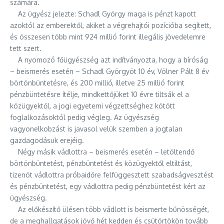
számára.
Az ügyész jelezte: Schadl György maga is pénzt kapott
azoktól az emberektől, akiket a végrehajtói pozícióba segített,
és összesen több mint 924 millió forint illegális jövedelemre
tett szert.
A nyomozó főügyészség azt indítványozta, hogy a bíróság
– beismerés esetén – Schadl Györgyöt 10 év, Völner Pált 8 év
börtönbüntetésre, és 200 millió, illetve 25 millió forint
pénzbüntetésre ítélje, mindkettőjüket 10 évre tiltsák el a
közügyektől, a jogi egyetemi végzettséghez kötött
foglalkozásoktól pedig végleg. Az ügyészség
vagyonelkobzást is javasol velük szemben a jogtalan
gazdagodásuk erejéig.
Négy másik vádlottra – beismerés esetén – letöltendő
börtönbüntetést, pénzbüntetést és közügyektől eltiltást,
tizenöt vádlottra próbaidőre felfüggesztett szabadságvesztést
és pénzbüntetést, egy vádlottra pedig pénzbüntetést kért az
ügyészség.
Az előkészítő ülésen több vádlott is beismerte bűnösségét,
de a meghallgatások jövő hét kedden és csütörtökön tovább