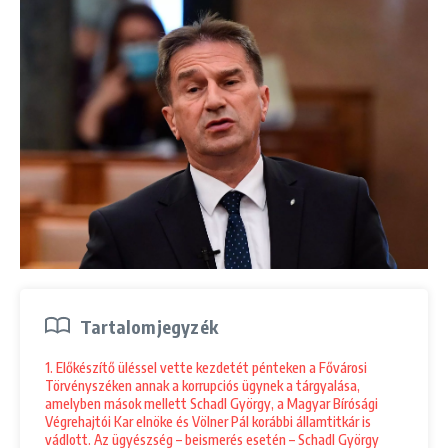
Tartalomjegyzék
1. Előkészítő üléssel vette kezdetét pénteken a Fővárosi
Törvényszéken annak a korrupciós ügynek a tárgyalása,
amelyben mások mellett Schadl György, a Magyar Bírósági
Végrehajtói Kar elnöke és Völner Pál korábbi államtitkár is
vádlott. Az ügyészség – beismerés esetén – Schadl György