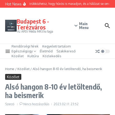
Ugrás a tartalomhoz
Hot News
Hogyan trükközhetsz, hogy hűvös is maradjon, és a hálózat se omoljon
Budapest 6 -
Main
Terézváros
Menu
Az APEV Média MR3.hu tagja
Rendőrségi hírek
Kegyeleti tartalom
Egészségügy
Életmód
Szakikereső
Közélet
Kultúra
Közlekedés
Home
/
Közélet
/
Alsó hangon 8-10 év letöltendő, ha beismerik
Közélet
Alsó hangon 8-10 év letöltendő,
ha beismerik
Szerző
Nincs hozzászólás
2023.02.17.
23:52