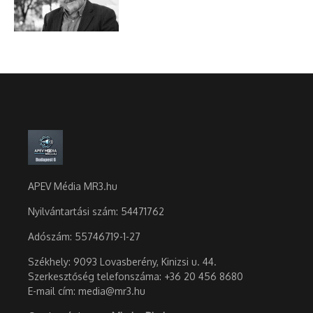
APEV Média MR3.hu
Nyilvántartási szám: 54471762
Adószám:
55746719-1-27
Székhely: 9093 Lovasberény, Kinizsi u. 44.
Szerkesztőség telefonszáma: +36 20 456 8680
E-mail cím: media@mr3.hu