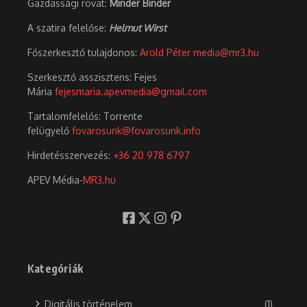
Gazdassági rovat:
Minder Binder
A szatira felelőse:
Helmut Wirst
Főszerkesztő tulajdonos:
Arold Péter
media@mr3.hu
Szerkesztő asszisztens: Fejes
Mária
fejesmaria.apevmedia@gmail.com
Tartalomfelelős: Torrente
felügyelő
fovarosunk@fovarosunk.info
Hirdetésszervezés:
+36 20 978 6797
APEV Média-
MR3.hu
Kategóriák
Digitális történelem
(1)