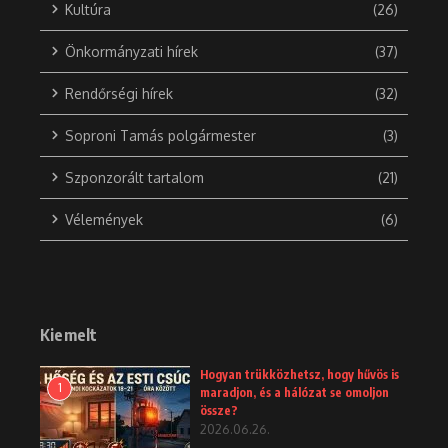
Kultúra
(26)
Önkormányzati hírek
(37)
Rendőrségi hírek
(32)
Soproni Tamás polgármester
(3)
Szponzorált tartalom
(21)
Vélemények
(6)
Kiemelt
Hogyan trükközhetsz, hogy hűvös is
1
maradjon, és a hálózat se omoljon
össze?
2026.06.26.