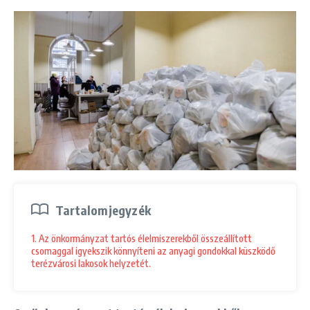
Tartalomjegyzék
1. Az önkormányzat tartós élelmiszerekből összeállított
csomaggal igyekszik könnyíteni az anyagi gondokkal küszködő
terézvárosi lakosok helyzetét.