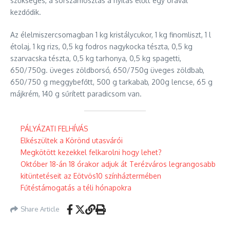
szükséges, a sorszámosztás a nyitás előtt egy órával
kezdődik.
Az élelmiszercsomagban 1 kg kristálycukor, 1 kg finomliszt, 1 l
étolaj, 1 kg rizs, 0,5 kg fodros nagykocka tészta, 0,5 kg
szarvacska tészta, 0,5 kg tarhonya, 0,5 kg spagetti,
650/750g. üveges zöldborsó, 650/750g üveges zöldbab,
650/750 g meggybefőtt, 500 g tarkabab, 200g lencse, 65 g
májkrém, 140 g sűrített paradicsom van.
PÁLYÁZATI FELHÍVÁS
Elkészültek a Körönd utasvárói
Megkötött kezekkel felkarolni hogy lehet?
Október 18-án 18 órakor adjuk át Terézváros legrangosabb
kitüntetéseit az Eötvös10 színháztermében
Fűtéstámogatás a téli hónapokra
Share Article