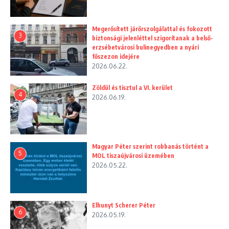
Megerősített járőrszolgálattal és fokozott
3
biztonsági jelenléttel szigorítanak a belső-
erzsébetvárosi bulinegyedben a nyári
főszezon idejére
2026.06.22.
Zöldül és tisztul a VI. kerület
4
2026.06.19.
Magyar Péter szerint robbanás történt a
5
MOL tiszaújvárosi üzemében
2026.05.22.
Elhunyt Scherer Péter
6
2026.05.19.