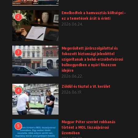
Emelkedtek a hamvasztás költségei –
2
ez a temetések árát is érinti
2026.06.24.
Megerősített járőrszolgálattal és
3
fokozott biztonsági jelenléttel
szigorítanak a belső-erzsébetvárosi
bulinegyedben a nyári főszezon
idejére
2026.06.22.
Zöldül és tisztul a VI. kerület
4
2026.06.19.
Magyar Péter szerint robbanás
5
történt a MOL tiszaújvárosi
üzemében