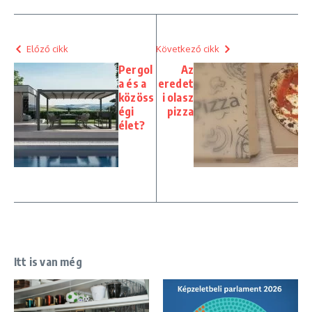
Előző cikk
Következő cikk
Pergol
Az
a és a
eredet
közöss
i olasz
égi
pizza
élet?
Itt is van még