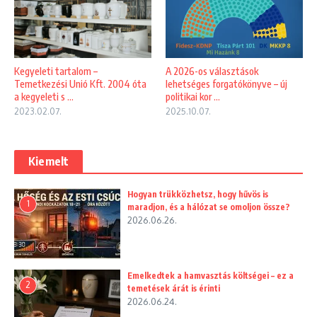
Kegyeleti tartalom –
A 2026-os választások
Temetkezési Unió Kft. 2004 óta
lehetséges forgatókönyve – új
a kegyeleti s ...
politikai kor ...
2023.02.07.
2025.10.07.
Kiemelt
Hogyan trükközhetsz, hogy hűvös is
1
maradjon, és a hálózat se omoljon össze?
2026.06.26.
Emelkedtek a hamvasztás költségei – ez a
2
temetések árát is érinti
2026.06.24.