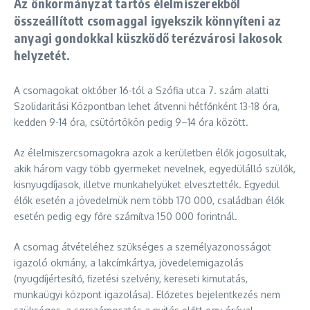
Az önkormányzat tartós élelmiszerekből
összeállított csomaggal igyekszik könnyíteni az
anyagi gondokkal küszködő terézvárosi lakosok
helyzetét.
A csomagokat október 16-tól a Szófia utca 7. szám alatti
Szolidaritási Központban lehet átvenni hétfőnként 13-18 óra,
kedden 9-14 óra, csütörtökön pedig 9–14 óra között.
Az élelmiszercsomagokra azok a kerületben élők jogosultak,
akik három vagy több gyermeket nevelnek, egyedülálló szülők,
kisnyugdíjasok, illetve munkahelyüket elvesztették. Egyedül
élők esetén a jövedelmük nem több 170 000, családban élők
esetén pedig egy főre számítva 150 000 forintnál.
A csomag átvételéhez szükséges a személyazonosságot
igazoló okmány, a lakcímkártya, jövedelemigazolás
(nyugdíjértesítő, fizetési szelvény, kereseti kimutatás,
munkaügyi központ igazolása). Előzetes bejelentkezés nem