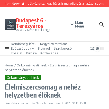
Ugrás a tartalomhoz
Hot News
Hogyan trükközhetsz, hogy hűvös is maradjon, és a hálózat se omoljon
Budapest 6 -
Main
Terézváros
Menu
Az APEV Média MR3.hu tagja
Rendőrségi hírek
Kegyeleti tartalom
Egészségügy
Életmód
Szakikereső
Közélet
Kultúra
Közlekedés
Home
/
Önkormányzati hírek
/
Élelmiszercsomag a nehéz
helyzetben élőknek
Önkormányzati hírek
Élelmiszercsomag a nehéz
helyzetben élőknek
Szerző
terezvaros
Nincs hozzászólás
2023.10.17.
16:31