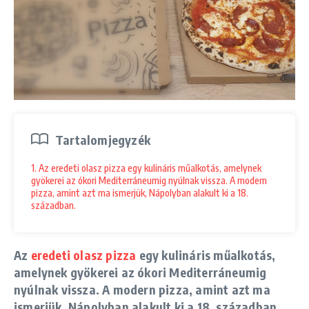
Tartalomjegyzék
1. Az eredeti olasz pizza egy kulináris műalkotás, amelynek
gyökerei az ókori Mediterráneumig nyúlnak vissza. A modern
pizza, amint azt ma ismerjük, Nápolyban alakult ki a 18.
században.
Az
eredeti olasz pizza
egy kulináris műalkotás,
amelynek gyökerei az ókori Mediterráneumig
nyúlnak vissza. A modern pizza, amint azt ma
ismerjük, Nápolyban alakult ki a 18. században.