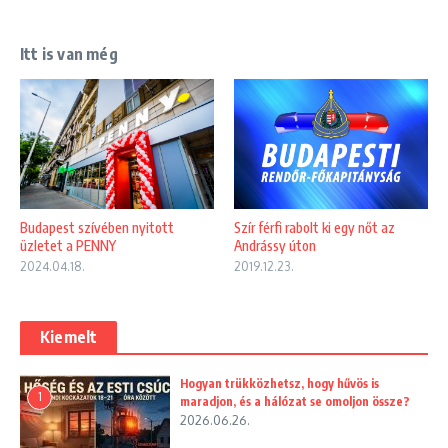
Itt is van még
Szír férfi rabolt ki egy nőt az
Budapest szívében nyitott
Andrássy úton
üzletet a PENNY
2019.12.23.
2024.04.18.
Kiemelt
Hogyan trükközhetsz, hogy hűvös is
1
maradjon, és a hálózat se omoljon össze?
2026.06.26.