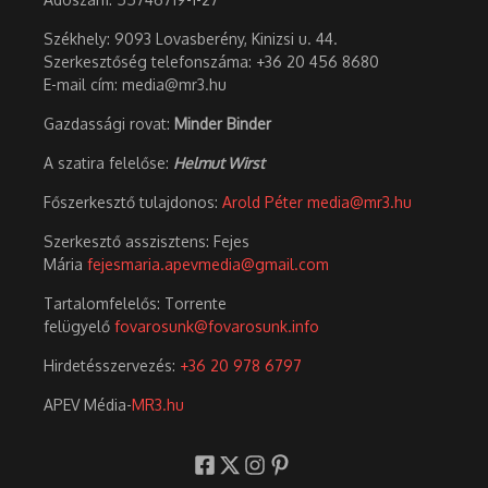
Székhely: 9093 Lovasberény, Kinizsi u. 44.
Szerkesztőség telefonszáma: +36 20 456 8680
E-mail cím: media@mr3.hu
Gazdassági rovat:
Minder Binder
A szatira felelőse:
Helmut Wirst
Főszerkesztő tulajdonos:
Arold Péter
media@mr3.hu
Szerkesztő asszisztens: Fejes
Mária
fejesmaria.apevmedia@gmail.com
Tartalomfelelős: Torrente
felügyelő
fovarosunk@fovarosunk.info
Hirdetésszervezés:
+36 20 978 6797
APEV Média-
MR3.hu