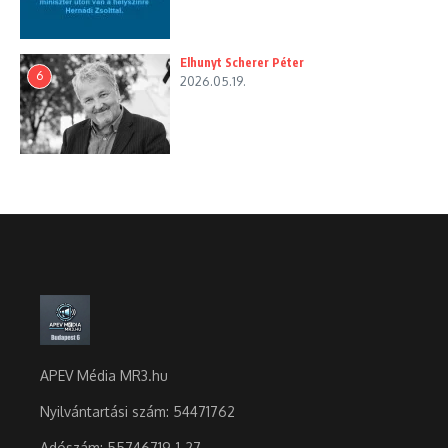
Elhunyt Scherer Péter
6
2026.05.19.
APEV Média MR3.hu
Nyilvántartási szám: 54471762
Adószám:
55746719-1-27