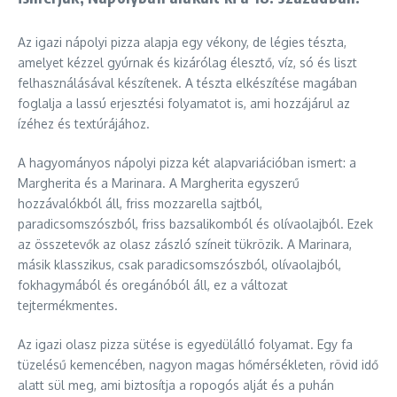
Az igazi nápolyi pizza alapja egy vékony, de légies tészta,
amelyet kézzel gyúrnak és kizárólag élesztő, víz, só és liszt
felhasználásával készítenek. A tészta elkészítése magában
foglalja a lassú erjesztési folyamatot is, ami hozzájárul az
ízéhez és textúrájához.
A hagyományos nápolyi pizza két alapvariációban ismert: a
Margherita és a Marinara. A Margherita egyszerű
hozzávalókból áll, friss mozzarella sajtból,
paradicsomszószból, friss bazsalikomból és olívaolajból. Ezek
az összetevők az olasz zászló színeit tükrözik. A Marinara,
másik klasszikus, csak paradicsomszószból, olívaolajból,
fokhagymából és oregánóból áll, ez a változat
tejtermékmentes.
Az igazi olasz pizza sütése is egyedülálló folyamat. Egy fa
tüzelésű kemencében, nagyon magas hőmérsékleten, rövid idő
alatt sül meg, ami biztosítja a ropogós alját és a puhán