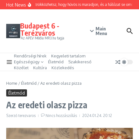
Ugrás a tartalomhoz
Hot News
Hogyan trükközhetsz, hogy hűvös is maradjon, és a hálózat se omoljon
Budapest 6 -
Main
Terézváros
Menu
Az APEV Média MR3.hu tagja
Rendőrségi hírek
Kegyeleti tartalom
Egészségügy
Életmód
Szakikereső
Közélet
Kultúra
Közlekedés
Home
/
Életmód
/
Az eredeti olasz pizza
Életmód
Az eredeti olasz pizza
Szerző
terezvaros
Nincs hozzászólás
2024.01.24.
20:12