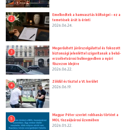
Emelkedtek a hamvasztás költségei – ez a
2
temetések árát is érinti
2026.06.24.
Megerősített járőrszolgálattal és fokozott
3
biztonsági jelenléttel szigorítanak a belső-
erzsébetvárosi bulinegyedben a nyári
főszezon idejére
2026.06.22.
Zöldül és tisztul a VI. kerület
4
2026.06.19.
Magyar Péter szerint robbanás történt a
5
MOL tiszaújvárosi üzemében
2026.05.22.