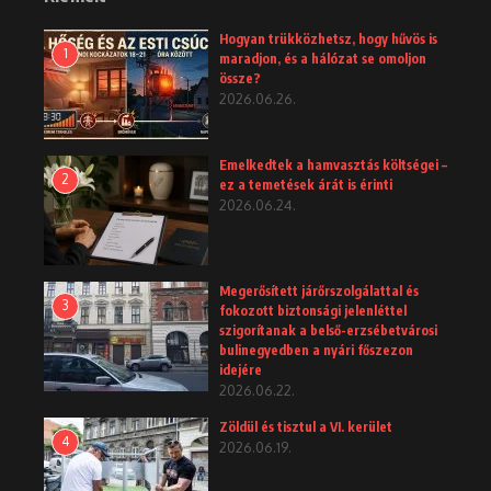
Hogyan trükközhetsz, hogy hűvös is
1
maradjon, és a hálózat se omoljon
össze?
2026.06.26.
Emelkedtek a hamvasztás költségei –
2
ez a temetések árát is érinti
2026.06.24.
Megerősített járőrszolgálattal és
3
fokozott biztonsági jelenléttel
szigorítanak a belső-erzsébetvárosi
bulinegyedben a nyári főszezon
idejére
2026.06.22.
Zöldül és tisztul a VI. kerület
4
2026.06.19.