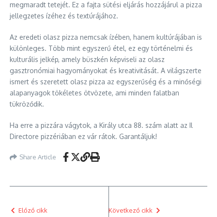
megmaradt tetejét. Ez a fajta sütési eljárás hozzájárul a pizza
jellegzetes ízéhez és textúrájához.
Az eredeti olasz pizza nemcsak ízében, hanem kultúrájában is
különleges. Több mint egyszerű étel, ez egy történelmi és
kulturális jelkép, amely büszkén képviseli az olasz
gasztronómiai hagyományokat és kreativitását. A világszerte
ismert és szeretett olasz pizza az egyszerűség és a minőségi
alapanyagok tökéletes ötvözete, ami minden falatban
tükröződik.
Ha erre a pizzára vágytok, a Király utca 88. szám alatt az Il
Directore pizzériában ez vár rátok. Garantáljuk!
Share Article
Előző cikk
Következő cikk