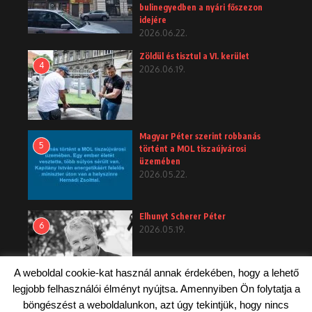
bulinegyedben a nyári főszezon
idejére
2026.06.22.
Zöldül és tisztul a VI. kerület
4
2026.06.19.
Magyar Péter szerint robbanás
5
történt a MOL tiszaújvárosi
üzemében
2026.05.22.
Elhunyt Scherer Péter
6
2026.05.19.
A weboldal cookie-kat használ annak érdekében, hogy a lehető
legjobb felhasználói élményt nyújtsa. Amennyiben Ön folytatja a
böngészést a weboldalunkon, azt úgy tekintjük, hogy nincs