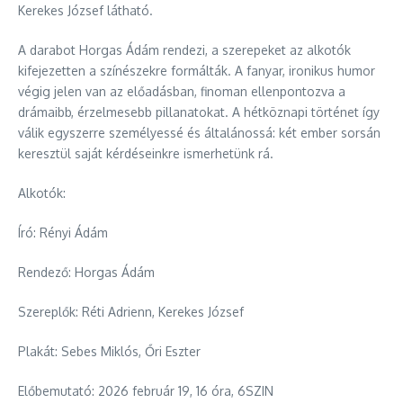
Kerekes József látható.
A darabot Horgas Ádám rendezi, a szerepeket az alkotók
kifejezetten a színészekre formálták. A fanyar, ironikus humor
végig jelen van az előadásban, finoman ellenpontozva a
drámaibb, érzelmesebb pillanatokat. A hétköznapi történet így
válik egyszerre személyessé és általánossá: két ember sorsán
keresztül saját kérdéseinkre ismerhetünk rá.
Alkotók:
Író: Rényi Ádám
Rendező: Horgas Ádám
Szereplők: Réti Adrienn, Kerekes József
Plakát: Sebes Miklós, Őri Eszter
Előbemutató: 2026 február 19, 16 óra, 6SZIN