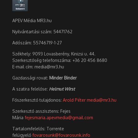
APEV Média MR3.hu
Nyilvántartási szám: 54471762
Adószám:
55746719-1-27
Székhely: 9093 Lovasberény, Kinizsi u. 44.
Szerkesztőség telefonszáma: +36 20 456 8680
E-mail cím: media@mr3.hu
Gazdassági rovat:
Minder Binder
A szatira felelőse:
Helmut Wirst
Főszerkesztő tulajdonos:
Arold Péter
media@mr3.hu
Szerkesztő asszisztens: Fejes
Mária
fejesmaria.apevmedia@gmail.com
Tartalomfelelős: Torrente
felügyelő
fovarosunk@fovarosunk.info