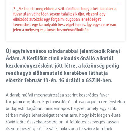
2. „Az fogott meg ebben a szituációban, hogy a két karakter a
fuvar után vélhetően sosem találkozik újra, viszont egy
elhúzódó autózás egy forgalmi dugóban lehetőséget
teremthet egy komolyabb beszélgetésre is. Így egyszerre van
jelen a mélység és a következménynélküliség”
Új egyfelvonásos színdarabbal jelentkezik Rényi
Ádám. A Kerülőút című előadás önálló alkotói
kezdeményezésként jött létre, a közönség pedig
rendhagyó előbemutató keretében láthatja
először február 19-én, 16 órától a 6SZIN-ben.
A darab műfaji meghatározása szerint keserédes fuvar
forgalmi dugóban. Egy taxisofőr és utasa ragad a reménytelen
budapesti dugóban: mindennapos helyzet, amely egy szűk
térben mégis lehetőséget teremt arra, hogy két idegen élete
rövid időre összekapcsolódjon. A felületes csevegés lassan
őszinte beszélgetéssé válik, miközben felszínre kerülnek