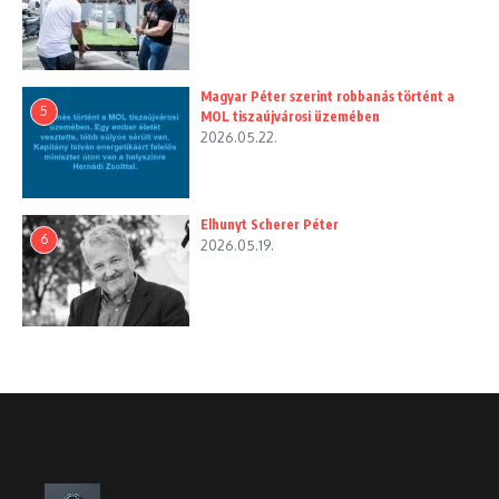
Magyar Péter szerint robbanás történt a
5
MOL tiszaújvárosi üzemében
2026.05.22.
Elhunyt Scherer Péter
6
2026.05.19.