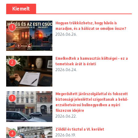
Kiemelt
Hogyan trükközhetsz, hogy hűvös is
1
maradjon, és a hálózat se omoljon össze?
2026.06.26.
Emelkedtek a hamvasztás költségei – ez a
2
temetések árát is érinti
2026.06.24.
Megerősített járőrszolgálattal és fokozott
3
biztonsági jelenléttel szigorítanak a belső-
erzsébetvárosi bulinegyedben a nyári
főszezon idejére
2026.06.22.
Zöldül és tisztul a VI. kerület
4
2026.06.19.