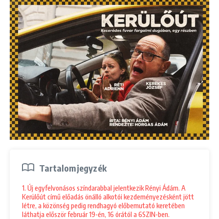
Tartalomjegyzék
1. Új egyfelvonásos színdarabbal jelentkezik Rényi Ádám. A
Kerülőút című előadás önálló alkotói kezdeményezésként jött
létre, a közönség pedig rendhagyó előbemutató keretében
láthatja először február 19-én, 16 órától a 6SZIN-ben.