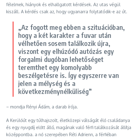
félelmek, hiányok és elhallgatott kérdések. Az utas végül
kiszáll. A kérdés csak az, hogy ugyanarra folytatódik-e az út.
„Az fogott meg ebben a szituációban,
hogy a két karakter a fuvar után
vélhetően sosem találkozik újra,
viszont egy elhúzódó autózás egy
forgalmi dugóban lehetőséget
teremthet egy komolyabb
beszélgetésre is. Így egyszerre van
jelen a mélység és a
következménynélküliség”
– mondja Rényi Ádám, a darab írója.
A Kerülőút egy túlhajszolt, életközepi válságát élő családanya
és egy nyugdíj előtt álló, magának való férfi találkozását állítja
középpontba. a nő szerepében Réti Adrienn, a férfiéban