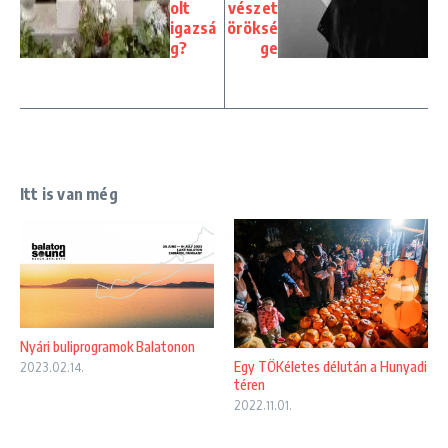
olt
vészet
igazsá
öröksé
g?
ge
Itt is van még
Nyári buliprogramok Balatonon
Egy TÖKéletes délután a Hunyadi
2023.02.14.
téren
2022.11.01.