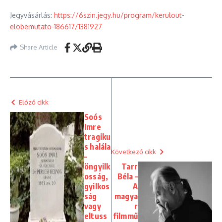
Jegyvásárlás:
https://6szin.jegy.hu/program/kerulout-
elobemutato-186617/1381927
Share Article
Előző cikk
Soós
Imre
tragiku
s halála
Következő cikk
–
öngyilk
Tarr
osság,
Béla –
gyilkos
A
ság
magya
vagy
r
eltuss
filmmű