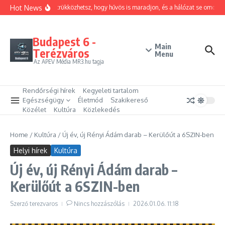
Ugrás a tartalomhoz
Hot News
Hogyan trükközhetsz, hogy hűvös is maradjon, és a hálózat se omoljon 
Budapest 6 -
Main
Terézváros
Menu
Az APEV Média MR3.hu tagja
Rendőrségi hírek
Kegyeleti tartalom
Egészségügy
Életmód
Szakikereső
Közélet
Kultúra
Közlekedés
Home
/
Kultúra
/
Új év, új Rényi Ádám darab – Kerülőút a 6SZIN-ben
Helyi hírek
Kultúra
Új év, új Rényi Ádám darab –
Kerülőút a 6SZIN-ben
Szerző
terezvaros
Nincs hozzászólás
2026.01.06.
11:18