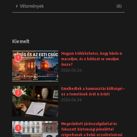
Vélemények
(6)
Kiemelt
Hogyan trükközhetsz, hogy hűvös is
1
maradjon, és a hálózat se omoljon
össze?
2026.06.26.
Emelkedtek a hamvasztás költségei –
2
ez a temetések árát is érinti
2026.06.24.
Megerősített járőrszolgálattal és
3
fokozott biztonsági jelenléttel
szigorítanak a belső-erzsébetvárosi