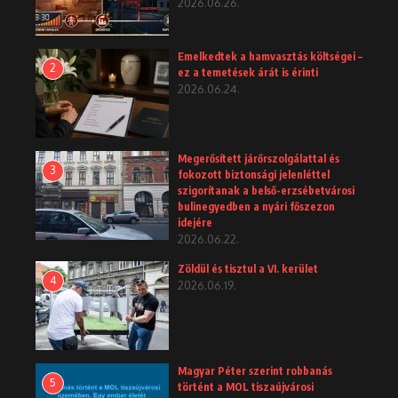
2026.06.26.
Emelkedtek a hamvasztás költségei –
2
ez a temetések árát is érinti
2026.06.24.
Megerősített járőrszolgálattal és
3
fokozott biztonsági jelenléttel
szigorítanak a belső-erzsébetvárosi
bulinegyedben a nyári főszezon
idejére
2026.06.22.
Zöldül és tisztul a VI. kerület
4
2026.06.19.
Magyar Péter szerint robbanás
5
történt a MOL tiszaújvárosi