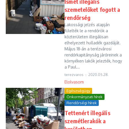
Ismét illegális
szemetelőket fogott a
rendőrség
Lakossági jelzés alapján
fülelték le a rendőrök a
közterületen illegálisan
elhelyezett hulladék gazdáját.
Május 18-án a terézvárosi
rendőrkapitányság járőreinek a
környéken lakók jelezték, hogy
a Paul...
terezvaros
2020.05.28.
Elolvasom
Egészségügy
Önkormányzati hírek
Rendőrségi hírek
Tettenért illegális
szemétlerakók a
kerületben