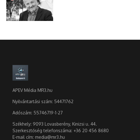
APEV Média MR3.hu
Nyilvántartási szám: 54471762
Adószám:
55746719-1-27
Székhely: 9093 Lovasberény, Kinizsi u. 44.
Szerkesztőség telefonszáma: +36 20 456 8680
E-mail cím: media@mr3.hu