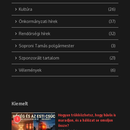
Kultúra
(26)
Önkormányzati hírek
(37)
Rendőrségi hírek
(32)
Soproni Tamás polgármester
(3)
Szponzorált tartalom
(21)
Vélemények
(6)
Kiemelt
Hogyan trükközhetsz, hogy hűvös is
1
maradjon, és a hálózat se omoljon
össze?