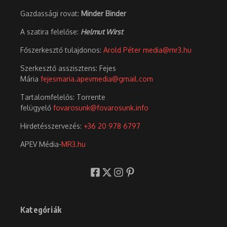
Gazdassági rovat:
Minder Binder
A szatira felelőse:
Helmut Wirst
Főszerkesztő tulajdonos:
Arold Péter
media@mr3.hu
Szerkesztő asszisztens: Fejes
Mária
fejesmaria.apevmedia@gmail.com
Tartalomfelelős: Torrente
felügyelő
fovarosunk@fovarosunk.info
Hirdetésszervezés:
+36 20 978 6797
APEV Média-
MR3.hu
Kategóriák