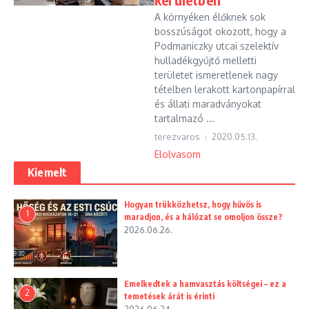
A környéken élőknek sok
bosszúságot okozott, hogy a
Podmaniczky utcai szelektív
hulladékgyűjtő melletti
területet ismeretlenek nagy
tételben lerakott kartonpapírral
és állati maradványokat
tartalmazó ...
terezvaros
2020.05.13.
Elolvasom
Kiemelt
Hogyan trükközhetsz, hogy hűvös is
1
maradjon, és a hálózat se omoljon össze?
2026.06.26.
Emelkedtek a hamvasztás költségei – ez a
2
temetések árát is érinti