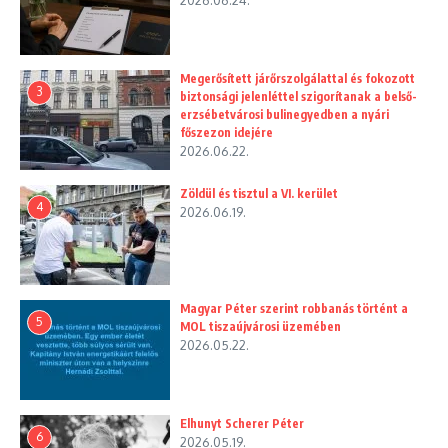
2026.06.24.
Megerősített járőrszolgálattal és fokozott
3
biztonsági jelenléttel szigorítanak a belső-
erzsébetvárosi bulinegyedben a nyári
főszezon idejére
2026.06.22.
Zöldül és tisztul a VI. kerület
4
2026.06.19.
Magyar Péter szerint robbanás történt a
5
MOL tiszaújvárosi üzemében
2026.05.22.
Elhunyt Scherer Péter
6
2026.05.19.