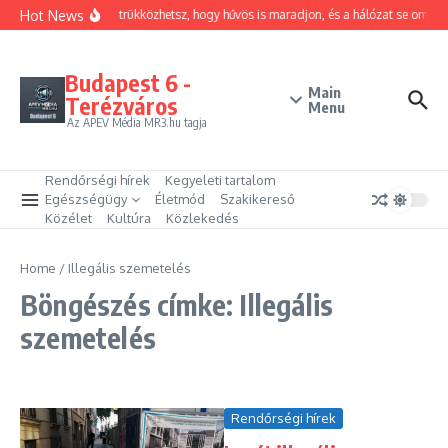
Ugrás a tartalomhoz
Hot News
Hogyan trükközhetsz, hogy hűvös is maradjon, és a hálózat se omoljo
Budapest 6 -
Main
Terézváros
Menu
Az APEV Média MR3.hu tagja
Rendőrségi hírek
Kegyeleti tartalom
Egészségügy
Életmód
Szakikereső
Közélet
Kultúra
Közlekedés
Home
/
Illegális szemetelés
Böngészés címke: Illegális
szemetelés
Rendőrségi hírek