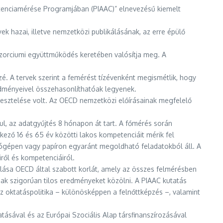
tenciamérése Programjában (PIAAC)” elnevezésű kiemelt
ek hazai, illetve nemzetközi publikálásának, az erre épülő
onzorciumi együttműködés keretében valósítja meg. A
. A tervek szerint a femérést tízévenként megismétlik, hogy
edményeivel összehasonlíthatóak legyenek.
esztelése volt. Az OECD nemzetközi előírásainak megfelelő
ul, az adatgyűjtés 8 hónapon át tart. A főmérés során
ező 16 és 65 év közötti lakos kompetenciáit mérik fel
ítógépen vagy papíron egyaránt megoldható feladatokból áll. A
ről és kompetenciáiról.
lása OECD által szabott korlát, amely az összes felmérésben
nak szigorúan tilos eredményeket közölni. A PIAAC kutatás
z oktatáspolitika – különösképpen a felnőttképzés –, valamint
sával és az Európai Szociális Alap társfinanszírozásával