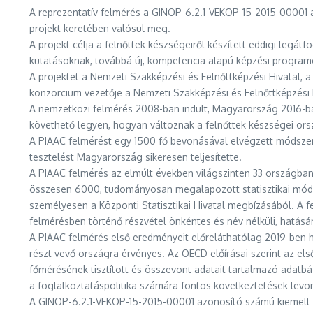
A reprezentatív felmérés a GINOP-6.2.1-VEKOP-15-2015-00001
projekt keretében valósul meg.
A projekt célja a felnőttek készségeiről készített eddigi legá
kutatásoknak, továbbá új, kompetencia alapú képzési programo
A projektet a Nemzeti Szakképzési és Felnőttképzési Hivatal, 
konzorcium vezetője a Nemzeti Szakképzési és Felnőttképzési 
A nemzetközi felmérés 2008-ban indult, Magyarország 2016-ban
követhető legyen, hogyan változnak a felnőttek készségei or
A PIAAC felmérést egy 1500 fő bevonásával elvégzett módszer
tesztelést Magyarország sikeresen teljesítette.
A PIAAC felmérés az elmúlt években világszinten 33 országban 
összesen 6000, tudományosan megalapozott statisztikai módsze
személyesen a Központi Statisztikai Hivatal megbízásából. A 
felmérésben történő részvétel önkéntes és név nélküli, hatásá
A PIAAC felmérés első eredményeit előreláthatólag 2019-ben h
részt vevő országra érvényes. Az OECD előírásai szerint az el
főmérésének tisztított és összevont adatait tartalmazó adatbá
a foglalkoztatáspolitika számára fontos következtetések levo
A GINOP-6.2.1-VEKOP-15-2015-00001 azonosító számú kiemelt p