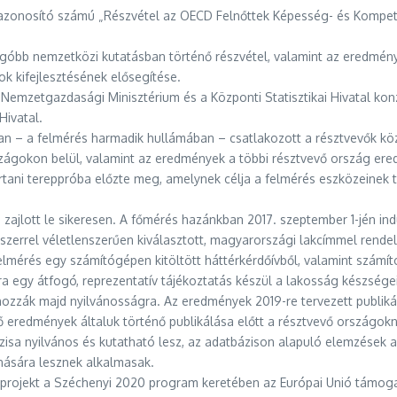
 azonosító számú „Részvétel az OECD Felnőttek Képesség- és Kompe
tfogóbb nemzetközi kutatásban történő részvétel, valamint az eredmény
k kifejlesztésének elősegítése.
a Nemzetgazdasági Minisztérium és a Központi Statisztikai Hivatal k
Hivatal.
 – a felmérés harmadik hullámában – csatlakozott a résztvevők közé
szágokon belül, valamint az eredmények a többi résztvevő ország er
tani tereppróba előzte meg, amelynek célja a felmérés eszközeinek t
zajlott le sikeresen. A főmérés hazánkban 2017. szeptember 1-jén ind
rrel véletlenszerűen kiválasztott, magyarországi lakcímmel rendelk
felmérés egy számítógépen kitöltött háttérkérdőívből, valamint szám
ra egy átfogó, reprezentatív tájékoztatás készül a lakosság készségei
ozzák majd nyilvánosságra. Az eredmények 2019-re tervezett publiká
ső eredmények általuk történő publikálása előtt a résztvevő országok
zisa nyilvános és kutatható lesz, az adatbázison alapuló elemzések a
nására lesznek alkalmasak.
rojekt a Széchenyi 2020 program keretében az Európai Unió támogatá