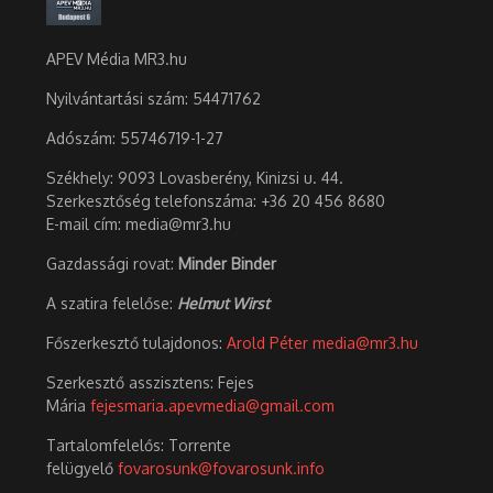
APEV Média MR3.hu
Nyilvántartási szám: 54471762
Adószám:
55746719-1-27
Székhely: 9093 Lovasberény, Kinizsi u. 44.
Szerkesztőség telefonszáma: +36 20 456 8680
E-mail cím: media@mr3.hu
Gazdassági rovat:
Minder Binder
A szatira felelőse:
Helmut Wirst
Főszerkesztő tulajdonos:
Arold Péter
media@mr3.hu
Szerkesztő asszisztens: Fejes
Mária
fejesmaria.apevmedia@gmail.com
Tartalomfelelős: Torrente
felügyelő
fovarosunk@fovarosunk.info