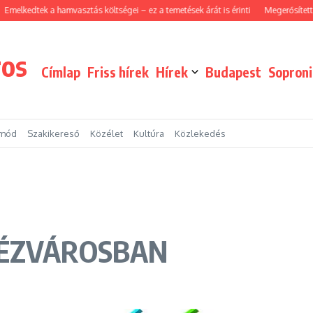
kedtek a hamvasztás költségei – ez a temetések árát is érinti
Megerősített járőr
ros
Címlap
Friss hírek
Hírek
Budapest
Sopron
tmód
Szakikereső
Közélet
Kultúra
Közlekedés
RÉZVÁROSBAN