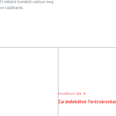
1 milliárd forintból valósul meg.
n találhatók.
Következő cikk
Zarándokúton Terézvárosba