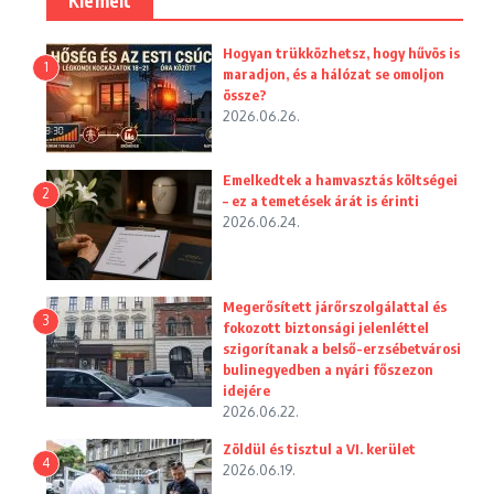
Kiemelt
Hogyan trükközhetsz, hogy hűvös is
1
maradjon, és a hálózat se omoljon
össze?
2026.06.26.
Emelkedtek a hamvasztás költségei
2
– ez a temetések árát is érinti
2026.06.24.
Megerősített járőrszolgálattal és
3
fokozott biztonsági jelenléttel
szigorítanak a belső-erzsébetvárosi
bulinegyedben a nyári főszezon
idejére
2026.06.22.
Zöldül és tisztul a VI. kerület
4
2026.06.19.