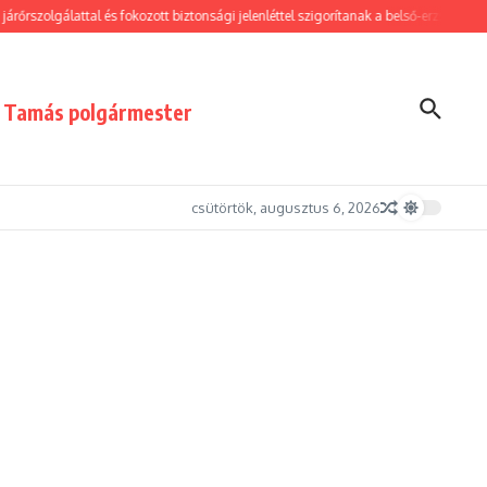
szolgálattal és fokozott biztonsági jelenléttel szigorítanak a belső-erzsébetvárosi
i Tamás polgármester
csütörtök, augusztus 6, 2026