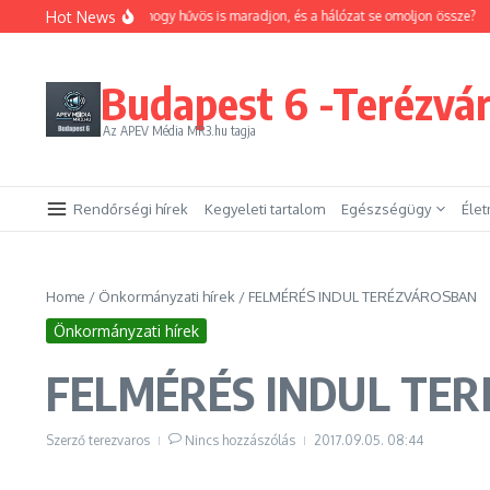
Ugrás a tartalomhoz
Hot News
gyan trükközhetsz, hogy hűvös is maradjon, és a hálózat se omoljon össze?
Emel
Budapest 6 -Terézvá
Az APEV Média MR3.hu tagja
Rendőrségi hírek
Kegyeleti tartalom
Egészségügy
Éle
Home
/
Önkormányzati hírek
/
FELMÉRÉS INDUL TERÉZVÁROSBAN
Önkormányzati hírek
FELMÉRÉS INDUL TE
Szerző
terezvaros
Nincs hozzászólás
2017.09.05.
08:44