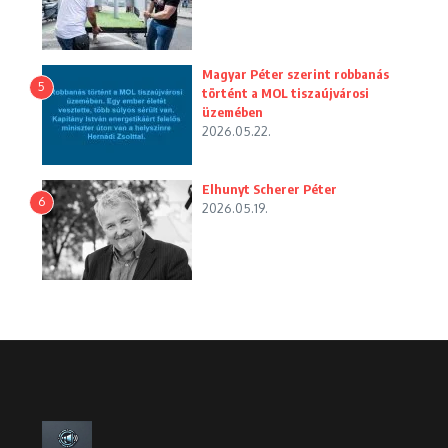
Magyar Péter szerint robbanás
5
történt a MOL tiszaújvárosi
üzemében
2026.05.22.
Elhunyt Scherer Péter
6
2026.05.19.