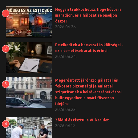
Hogyan trükközhetsz, hogy hűvös is
1
maradjon, és a hálózat se omoljon
össze?
2026.06.26.
Emelkedtek a hamvasztás költségei –
2
ez a temetések árát is érinti
2026.06.24.
Megerősített járőrszolgálattal és
3
fokozott biztonsági jelenléttel
szigorítanak a belső-erzsébetvárosi
bulinegyedben a nyári főszezon
idejére
2026.06.22.
Zöldül és tisztul a VI. kerület
4
2026.06.19.