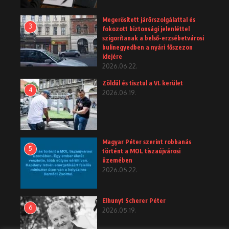
Megerősített járőrszolgálattal és
3
fokozott biztonsági jelenléttel
szigorítanak a belső-erzsébetvárosi
bulinegyedben a nyári főszezon
idejére
2026.06.22.
Zöldül és tisztul a VI. kerület
4
2026.06.19.
Magyar Péter szerint robbanás
5
történt a MOL tiszaújvárosi
üzemében
2026.05.22.
Elhunyt Scherer Péter
6
2026.05.19.