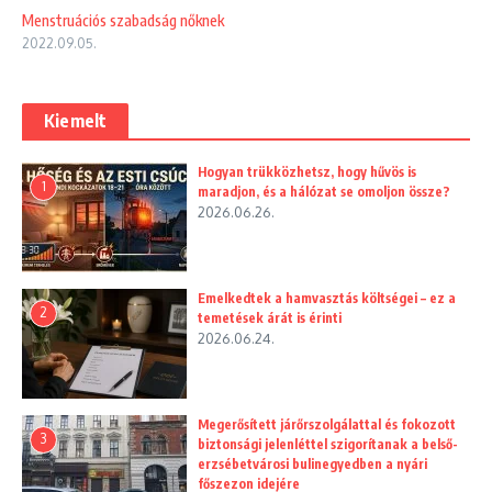
Menstruációs szabadság nőknek
2022.09.05.
Kiemelt
Hogyan trükközhetsz, hogy hűvös is
1
maradjon, és a hálózat se omoljon össze?
2026.06.26.
Emelkedtek a hamvasztás költségei – ez a
2
temetések árát is érinti
2026.06.24.
Megerősített járőrszolgálattal és fokozott
3
biztonsági jelenléttel szigorítanak a belső-
erzsébetvárosi bulinegyedben a nyári
főszezon idejére