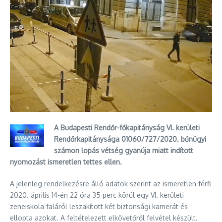
A Budapesti Rendőr-főkapitányság VI. kerületi
Rendőrkapitánysága 01060/727/2020. bűnügyi
számon lopás vétség gyanúja miatt indított
nyomozást ismeretlen tettes ellen.
A jelenleg rendelkezésre álló adatok szerint az ismeretlen férfi
2020. április 14-én 22 óra 35 perc körül egy VI. kerületi
zeneiskola faláról leszakított két biztonsági kamerát és
ellopta azokat. A feltételezett elkövetőről felvétel készült.