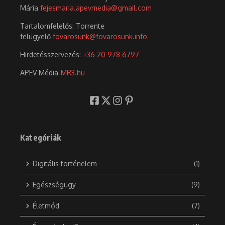
Mária
fejesmaria.apevmedia@gmail.com
Tartalomfelelős: Torrente
felügyelő
fovarosunk@fovarosunk.info
Hirdetésszervezés:
+36 20 978 6797
APEV Média-
MR3.hu
Kategóriák
Digitális történelem
(1)
Egészségügy
(9)
Életmód
(7)