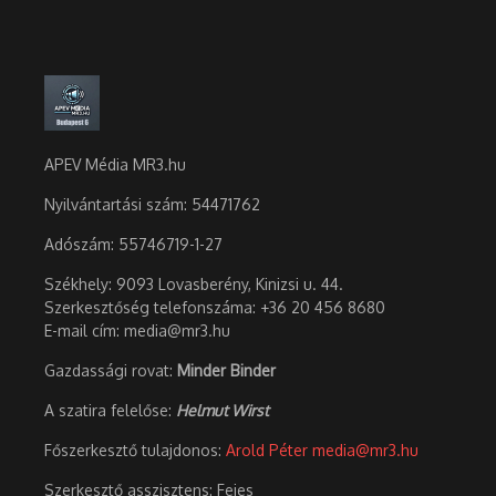
APEV Média MR3.hu
Nyilvántartási szám: 54471762
Adószám:
55746719-1-27
Székhely: 9093 Lovasberény, Kinizsi u. 44.
Szerkesztőség telefonszáma: +36 20 456 8680
E-mail cím: media@mr3.hu
Gazdassági rovat:
Minder Binder
A szatira felelőse:
Helmut Wirst
Főszerkesztő tulajdonos:
Arold Péter
media@mr3.hu
Szerkesztő asszisztens: Fejes