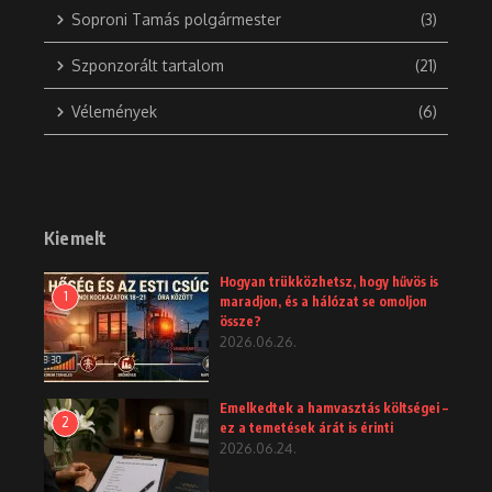
Soproni Tamás polgármester
(3)
Szponzorált tartalom
(21)
Vélemények
(6)
Kiemelt
Hogyan trükközhetsz, hogy hűvös is
1
maradjon, és a hálózat se omoljon
össze?
2026.06.26.
Emelkedtek a hamvasztás költségei –
2
ez a temetések árát is érinti
2026.06.24.