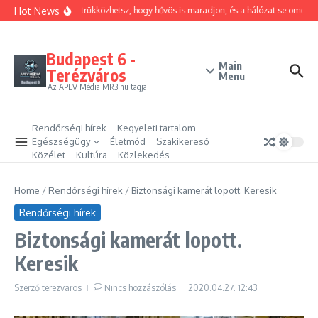
Ugrás a tartalomhoz
Hot News
Hogyan trükközhetsz, hogy hűvös is maradjon, és a hálózat se omoljon
Budapest 6 -
Main
Terézváros
Menu
Az APEV Média MR3.hu tagja
Rendőrségi hírek
Kegyeleti tartalom
Egészségügy
Életmód
Szakikereső
Közélet
Kultúra
Közlekedés
Home
/
Rendőrségi hírek
/
Biztonsági kamerát lopott. Keresik
Rendőrségi hírek
Biztonsági kamerát lopott.
Keresik
Szerző
terezvaros
Nincs hozzászólás
2020.04.27.
12:43