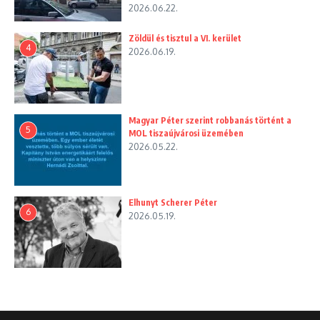
2026.06.22.
Zöldül és tisztul a VI. kerület
4
2026.06.19.
Magyar Péter szerint robbanás történt a
5
MOL tiszaújvárosi üzemében
2026.05.22.
Elhunyt Scherer Péter
6
2026.05.19.