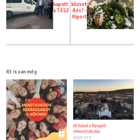
kapott
közvet
a TESZ
ítés? –
Riport
Itt is van még
Jól halad a Nyugati
rekonstrukciója
2020.07.11.