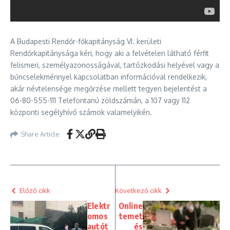
A Budapesti Rendőr-főkapitányság VI. kerületi
Rendőrkapitánysága kéri, hogy aki a felvételen látható férfit
felismeri, személyazonosságával, tartózkodási helyével vagy a
bűncselekménnyel kapcsolatban információval rendelkezik,
akár névtelensége megőrzése mellett tegyen bejelentést a
06-80-555-111 Telefontanú zöldszámán, a 107 vagy 112
központi segélyhívó számok valamelyikén.
Share Article
Előző cikk
Következő cikk
Elektr
Online
omos
temet
autót
és