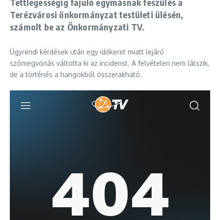
Tettlegességig fajuló egymásnak feszülés a
Terézvárosi önkormányzat testületi ülésén,
számolt be az Önkormányzati TV.
Ügyrendi kérdések után egy időkeret miatt lejáró
szómegvonás váltotta ki az incidenst. A felvételen nem látszik,
de a történés a hangokból összerakható.