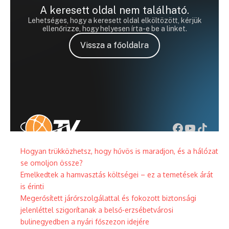
Hogyan trükközhetsz, hogy hűvös is maradjon, és a hálózat
se omoljon össze?
Emelkedtek a hamvasztás költségei – ez a temetések árát
is érinti
Megerősített járőrszolgálattal és fokozott biztonsági
jelenléttel szigorítanak a belső-erzsébetvárosi
bulinegyedben a nyári főszezon idejére