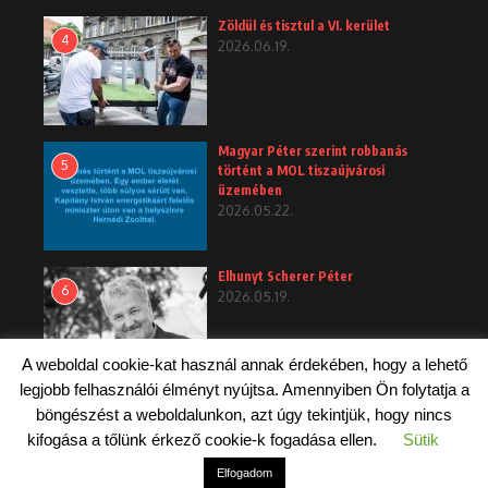
Zöldül és tisztul a VI. kerület
4
2026.06.19.
Magyar Péter szerint robbanás
5
történt a MOL tiszaújvárosi
üzemében
2026.05.22.
Elhunyt Scherer Péter
6
2026.05.19.
A weboldal cookie-kat használ annak érdekében, hogy a lehető
legjobb felhasználói élményt nyújtsa. Amennyiben Ön folytatja a
böngészést a weboldalunkon, azt úgy tekintjük, hogy nincs
kifogása a tőlünk érkező cookie-k fogadása ellen.
Sütik
Copyright © 2026 Budapest 6 -Terézváros
Elfogadom