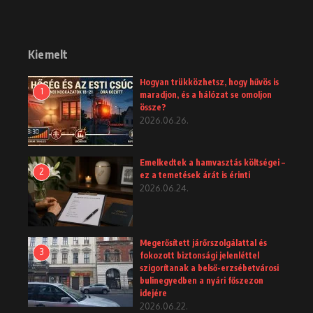
Kiemelt
Hogyan trükközhetsz, hogy hűvös is
1
maradjon, és a hálózat se omoljon
össze?
2026.06.26.
Emelkedtek a hamvasztás költségei –
2
ez a temetések árát is érinti
2026.06.24.
Megerősített járőrszolgálattal és
3
fokozott biztonsági jelenléttel
szigorítanak a belső-erzsébetvárosi
bulinegyedben a nyári főszezon
idejére
2026.06.22.