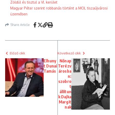
Zöldül és tisztul a VI. kerület
Magyar Péter szerint robbanás történt a MOL tiszaújvárosi
üzemében
Share Article
Előző cikk
Következő cikk
Elhuny
Nőnap
t Dunai
Terézv
Tamás
árosba
n:
szobro
t
állítun
k Dajka
Margit
nak