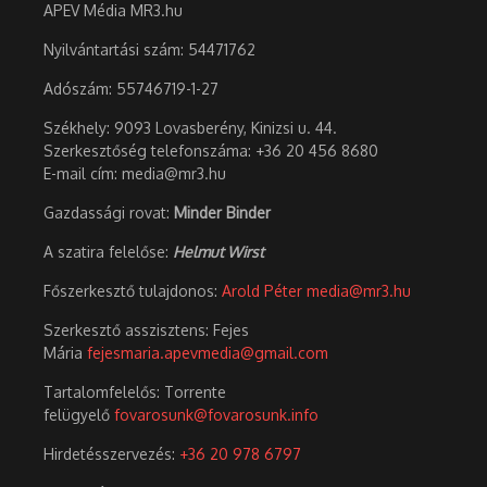
APEV Média MR3.hu
Nyilvántartási szám: 54471762
Adószám:
55746719-1-27
Székhely: 9093 Lovasberény, Kinizsi u. 44.
Szerkesztőség telefonszáma: +36 20 456 8680
E-mail cím: media@mr3.hu
Gazdassági rovat:
Minder Binder
A szatira felelőse:
Helmut Wirst
Főszerkesztő tulajdonos:
Arold Péter
media@mr3.hu
Szerkesztő asszisztens: Fejes
Mária
fejesmaria.apevmedia@gmail.com
Tartalomfelelős: Torrente
felügyelő
fovarosunk@fovarosunk.info
Hirdetésszervezés:
+36 20 978 6797