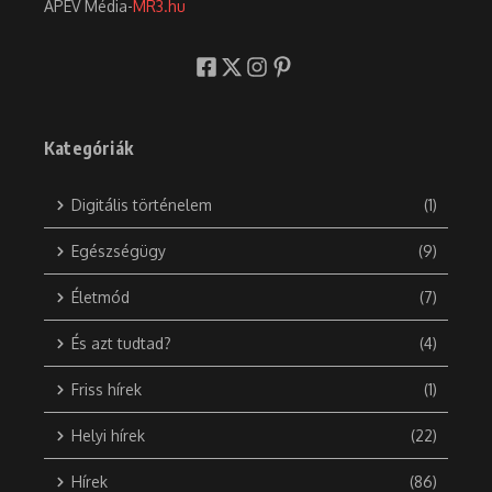
APEV Média-
MR3.hu
Kategóriák
Digitális történelem
(1)
Egészségügy
(9)
Életmód
(7)
És azt tudtad?
(4)
Friss hírek
(1)
Helyi hírek
(22)
Hírek
(86)