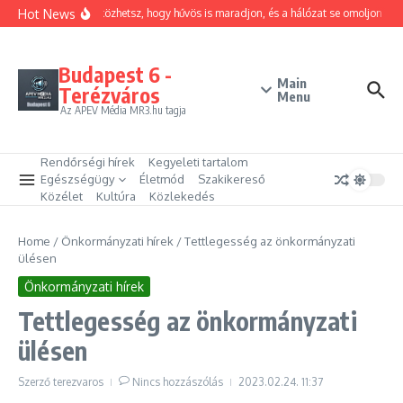
Ugrás a tartalomhoz
Hot News
Hogyan trükközhetsz, hogy hűvös is maradjon, és a hálózat se omoljon össz
Budapest 6 -
Main
Terézváros
Menu
Az APEV Média MR3.hu tagja
Rendőrségi hírek
Kegyeleti tartalom
Egészségügy
Életmód
Szakikereső
Közélet
Kultúra
Közlekedés
Home
/
Önkormányzati hírek
/
Tettlegesség az önkormányzati
ülésen
Önkormányzati hírek
Tettlegesség az önkormányzati
ülésen
Szerző
terezvaros
Nincs hozzászólás
2023.02.24.
11:37