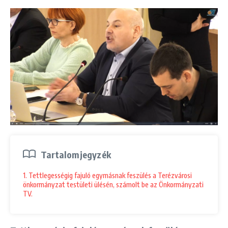
Tartalomjegyzék
1. Tettlegességig fajuló egymásnak feszülés a Terézvárosi
önkormányzat testületi ülésén, számolt be az Önkormányzati
TV.