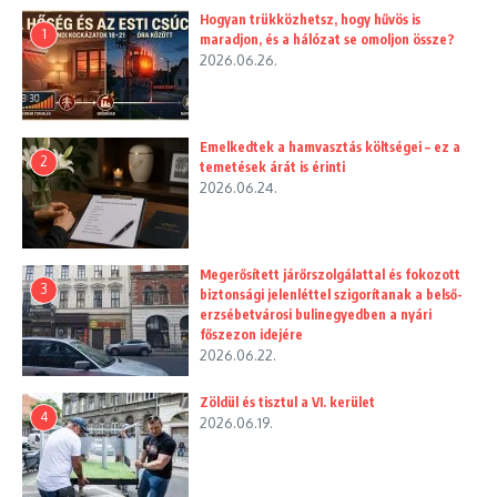
Hogyan trükközhetsz, hogy hűvös is
1
maradjon, és a hálózat se omoljon össze?
2026.06.26.
Emelkedtek a hamvasztás költségei – ez a
2
temetések árát is érinti
2026.06.24.
Megerősített járőrszolgálattal és fokozott
3
biztonsági jelenléttel szigorítanak a belső-
erzsébetvárosi bulinegyedben a nyári
főszezon idejére
2026.06.22.
Zöldül és tisztul a VI. kerület
4
2026.06.19.