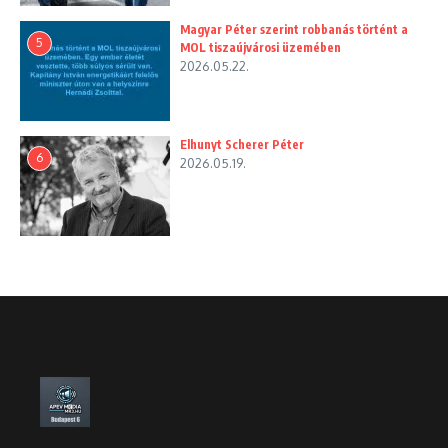
Magyar Péter szerint robbanás történt a
5
MOL tiszaújvárosi üzemében
2026.05.22.
Elhunyt Scherer Péter
6
2026.05.19.