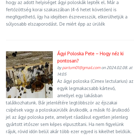
hogy az adott helyiséget ágyi poloskák lepték el. Már a
fertőzöttség korai szakaszában (4-6 hetet követően) is
megfigyelhető, így ha idejében észrevesszük, elkerülhetjük a
súlyosabb elszaporodást. De miért épp az ürülék
Ágyi Poloska Pete – Hogy néz ki
pontosan?
by
partum01@gmail.com
on 2024.02.08. at
14:05
Az ágyi poloska (Cimex lectularius) az
egyik legmakacsabb kártevő,
amellyel egy lakásban
találkozhatunk. Bár jelenlétére legtöbbször az éjszakai
csípések vagy a poloskaürülék árulkodik, a másik fő árulkodó
jel az ágyi poloska pete, amelyet ráadásul egyetlen jelenleg
gyártott irtószer sem képes elpusztítani. Ha nem figyelünk
rájuk, rövid időn belül akár több ezer egyed is kikelhet belőlük.