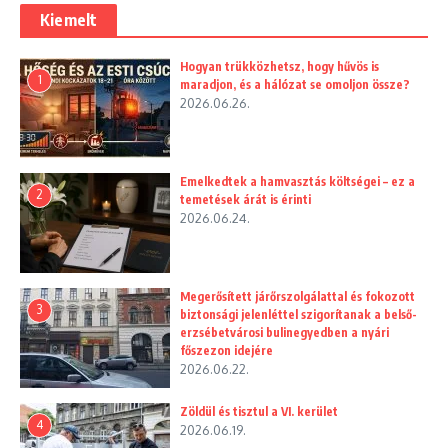
Kiemelt
Hogyan trükközhetsz, hogy hűvös is
1
maradjon, és a hálózat se omoljon össze?
2026.06.26.
Emelkedtek a hamvasztás költségei – ez a
2
temetések árát is érinti
2026.06.24.
Megerősített járőrszolgálattal és fokozott
3
biztonsági jelenléttel szigorítanak a belső-
erzsébetvárosi bulinegyedben a nyári
főszezon idejére
2026.06.22.
Zöldül és tisztul a VI. kerület
4
2026.06.19.