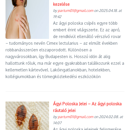
kezelése
by
partum01@gmail.com
on 2025.04.18. at
19:42
Az ágyi poloska csípés egyre több
embert érint világszerte. Ez az apró,
de rendkívül ellenálló vérszívó rovar
– tudományos nevén Cimex lectularius – az elmúlt években
robbanásszerűen elszaporodott. Különösen a
nagyvárosokban, így Budapesten is. Hosszú időn át alig
hallottunk róluk, ma már egyre gyakrabban találkozunk ezzel a
kellemetlen kártevővel. Lakóingatlanokban, hotelekben,
kollégiumokban és tömegközlekedési eszközökön
Ágyi Poloska Jelei – Az ágyi poloska
ráutaló jelei
by
partum01@gmail.com
on 2024.02.08. at
14:07
Az ágyi poloska jeleinek felismerése