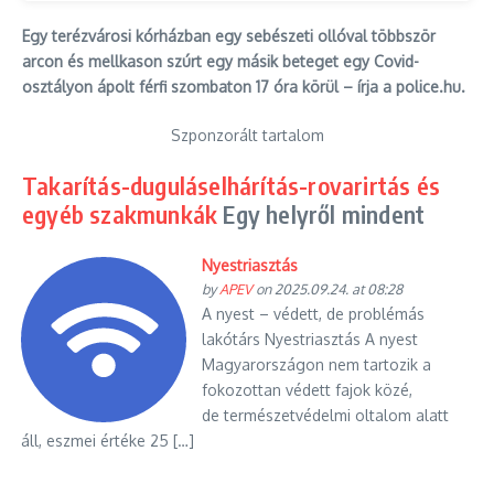
Egy terézvárosi kórházban egy sebészeti ollóval többször
arcon és mellkason szúrt egy másik beteget egy Covid-
osztályon ápolt férfi szombaton 17 óra körül – írja a police.hu.
Szponzorált tartalom
Takarítás-duguláselhárítás-rovarirtás és
egyéb szakmunkák
Egy helyről mindent
Nyestriasztás
by
APEV
on 2025.09.24. at 08:28
A nyest – védett, de problémás
lakótárs Nyestriasztás A nyest
Magyarországon nem tartozik a
fokozottan védett fajok közé,
de természetvédelmi oltalom alatt
áll, eszmei értéke 25 […]