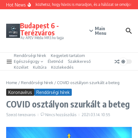
Ugrás a tartalomhoz
Hot News
Hogyan trükközhetsz, hogy hűvös is maradjon, és a hálózat se omoljon öss
Budapest 6 -
Main
Terézváros
Menu
Az APEV Média MR3.hu tagja
Rendőrségi hírek
Kegyeleti tartalom
Egészségügy
Életmód
Szakikereső
Közélet
Kultúra
Közlekedés
Home
/
Rendőrségi hírek
/
COVID osztályon szurkált a beteg
Koronavírus
Rendőrségi hírek
COVID osztályon szurkált a beteg
Szerző
terezvaros
Nincs hozzászólás
2021.03.14.
10:55