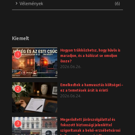
Vélemények
(6)
Kiemelt
Hogyan trükközhetsz, hogy hűvös is
1
maradjon, és a hálózat se omoljon
össze?
2026.06.26.
Emelkedtek a hamvasztás költségei –
2
ez a temetések árát is érinti
2026.06.24.
Megerősített járőrszolgálattal és
3
fokozott biztonsági jelenléttel
szigorítanak a belső-erzsébetvárosi