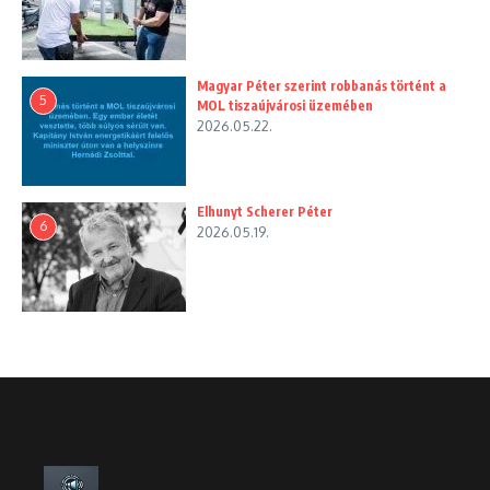
Magyar Péter szerint robbanás történt a
5
MOL tiszaújvárosi üzemében
2026.05.22.
Elhunyt Scherer Péter
6
2026.05.19.