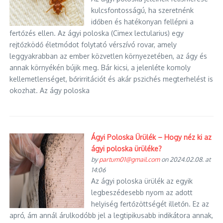
kulcsfontosságú, ha szeretnénk
időben és hatékonyan fellépni a
fertőzés ellen. Az ágyi poloska (Cimex lectularius) egy
rejtőzködő életmódot folytató vérszívó rovar, amely
leggyakrabban az ember közvetlen környezetében, az ágy és
annak környékén bújik meg. Bár kicsi, a jelenléte komoly
kellemetlenséget, bőrirritációt és akár pszichés megterhelést is
okozhat. Az ágy poloska
Ágyi Poloska Ürülék – Hogy néz ki az
ágyi poloska ürüléke?
by
partum01@gmail.com
on 2024.02.08. at
14:06
Az ágyi poloska ürülék az egyik
legbeszédesebb nyom az adott
helyiség fertőzöttségét illetőn. Ez az
apró, ám annál árulkodóbb jel a legtipikusabb indikátora annak,