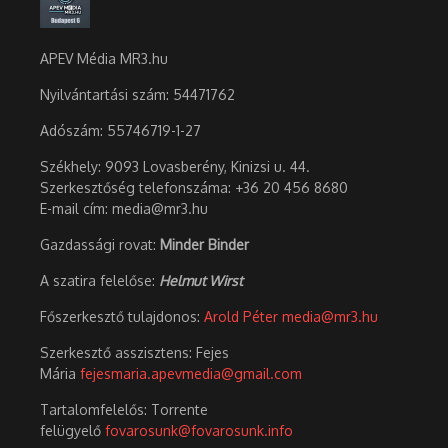
APEV Média MR3.hu
Nyilvántartási szám: 54471762
Adószám:
55746719-1-27
Székhely: 9093 Lovasberény, Kinizsi u. 44.
Szerkesztőség telefonszáma: +36 20 456 8680
E-mail cím: media@mr3.hu
Gazdassági rovat:
Minder Binder
A szatira felelőse:
Helmut Wirst
Főszerkesztő tulajdonos:
Arold Péter
media@mr3.hu
Szerkesztő asszisztens: Fejes
Mária
fejesmaria.apevmedia@gmail.com
Tartalomfelelős: Torrente
felügyelő
fovarosunk@fovarosunk.info