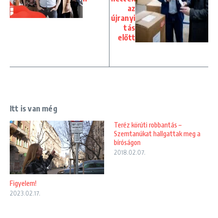
az
újranyi
tás
előtt
Itt is van még
Teréz körúti robbantás –
Szemtanúkat hallgattak meg a
bíróságon
2018.02.07.
Figyelem!
2023.02.17.