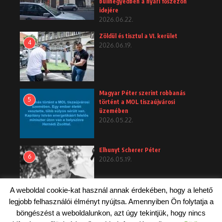
bulinegyedben a nyári főszezon
idejére
2026.06.22.
Zöldül és tisztul a VI. kerület
4
2026.06.19.
Magyar Péter szerint robbanás
5
történt a MOL tiszaújvárosi
üzemében
2026.05.22.
Elhunyt Scherer Péter
6
2026.05.19.
A weboldal cookie-kat használ annak érdekében, hogy a lehető
legjobb felhasználói élményt nyújtsa. Amennyiben Ön folytatja a
böngészést a weboldalunkon, azt úgy tekintjük, hogy nincs