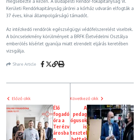
megsebezte a kezén. A Budapesti Rendőr-főkapitányság VI.
Kerületi Rendőrkapitányság járőrei a kórház udvarán elfogták a
37 éves, kínai állampolgárságú támadót.
Az intézkedő rendőrök egészségügyi védőfelszerelést viseltek.
A bűncselekmény körülményeit a BRFK Életvédelmi Osztálya
emberölés kísérlet gyanúja miatt elrendelt eljárás keretében
vizsgálja. ​
Share Article
Előző cikk
Következő cikk
Élő
A
fogadó
pedag
óra a
ógusok
Terézv
is
árosba
tesztel
n
hettek