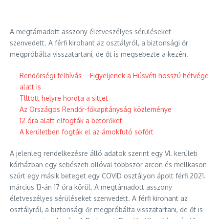
A megtámadott asszony életveszélyes sérüléseket
szenvedett. A férfi kirohant az osztályról, a biztonsági őr
megpróbálta visszatartani, de őt is megsebezte a kezén.
Rendőrségi felhívás – Figyeljenek a Húsvéti hosszú hétvége
alatt is
Tlltott helyre hordta a sittet
Az Országos Rendőr-főkapitányság közleménye
12 óra alatt elfogták a betörőket
A kerületben fogták el az ámokfutó sofőrt
A jelenleg rendelkezésre álló adatok szerint egy VI. kerületi
kórházban egy sebészeti ollóval többször arcon és mellkason
szúrt egy másik beteget egy COVID osztályon ápolt férfi 2021.
március 13-án 17 óra körül. A megtámadott asszony
életveszélyes sérüléseket szenvedett. A férfi kirohant az
osztályról, a biztonsági őr megpróbálta visszatartani, de őt is