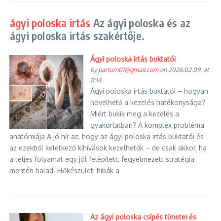
ágyi poloska irtás
Az ágyi poloska és az
ágyi poloska irtás szakértője.
Ágyi poloska irtás buktatói
by
partum01@gmail.com
on 2026.02.09. at
11:14
Ágyi poloska irtás buktatói – hogyan
növelhető a kezelés hatékonysága?
Miért bukik meg a kezelés a
gyakorlatban? A komplex probléma
anatómiája A jó hír az, hogy az ágyi poloska irtás buktatói és
az ezekből keletkező kihívások kezelhetők – de csak akkor, ha
a teljes folyamat egy jól felépített, fegyelmezett stratégia
mentén halad. Előkészületi hibák a
Az ágyi poloska csípés tünetei és