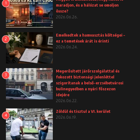
1
maradjon, és a hálózat se omoljon
össze?
2026.06.26.
Emelkedtek a hamvasztás költségei –
2
ez a temetések árát is érinti
2026.06.24.
Megerősített járőrszolgálattal és
3
fokozott biztonsági jelenléttel
szigorítanak a belső-erzsébetvárosi
bulinegyedben a nyári főszezon
idejére
2026.06.22.
Zöldül és tisztul a VI. kerület
4
2026.06.19.