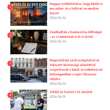
Hogyan trükközhetsz, hogy hűvös is
1
maradjon, és a hálózat se omoljon
össze?
2026.06.26.
Emelkedtek a hamvasztás költségei
2
– ez a temetések árát is érinti
2026.06.24.
Megerősített járőrszolgálattal és
3
fokozott biztonsági jelenléttel
szigorítanak a belső-erzsébetvárosi
bulinegyedben a nyári főszezon
idejére
2026.06.22.
Zöldül és tisztul a VI. kerület
4
2026.06.19.