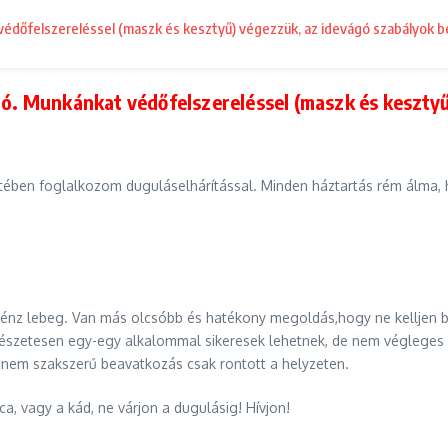
 védőfelszereléssel (maszk és kesztyű) végezzük, az idevágó szabályok b
ató. Munkánkat védőfelszereléssel (maszk és keszty
ben foglalkozom duguláselhárítással. Minden háztartás rém álma, h
ott pénz lebeg. Van más olcsóbb és hatékony megoldás,hogy ne kellje
rmészetesen egy-egy alkalommal sikeresek lehetnek, de nem végleges
nem szakszerű beavatkozás csak rontott a helyzeten.
, vagy a kád, ne várjon a dugulásig! Hívjon!