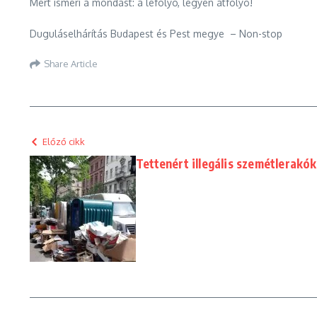
Mert ismeri a mondást: a lefolyó, legyen átfolyó!
Duguláselhárítás Budapest és Pest megye – Non-stop
Share Article
Előző cikk
Tettenért illegális szemétlerakók