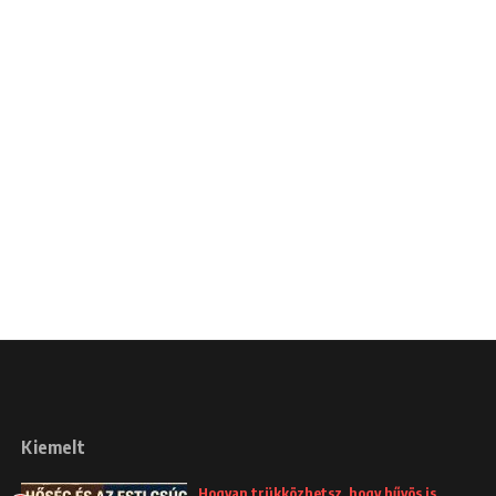
Kiemelt
Hogyan trükközhetsz, hogy hűvös is