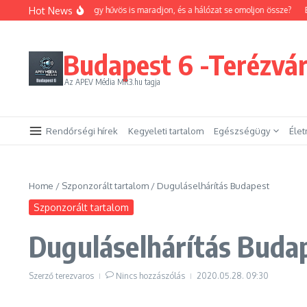
Ugrás a tartalomhoz
Hot News
an trükközhetsz, hogy hűvös is maradjon, és a hálózat se omoljon össze?
Emelk
Budapest 6 -Terézvá
Az APEV Média MR3.hu tagja
Rendőrségi hírek
Kegyeleti tartalom
Egészségügy
Éle
Home
/
Szponzorált tartalom
/
Duguláselhárítás Budapest
Szponzorált tartalom
Duguláselhárítás Buda
Szerző
terezvaros
Nincs hozzászólás
2020.05.28.
09:30