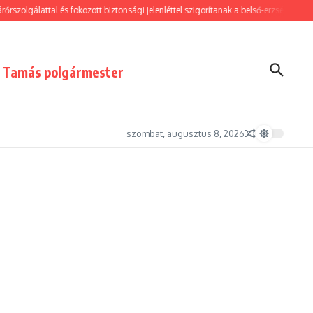
zolgálattal és fokozott biztonsági jelenléttel szigorítanak a belső-erzsébetvárosi b
i Tamás polgármester
szombat, augusztus 8, 2026