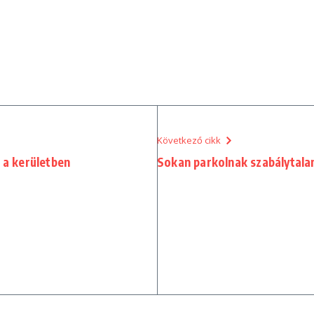
Következő cikk
 a kerületben
Sokan parkolnak szabálytala