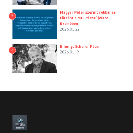
Magyar Péter szerint robbanás
5
történt a MOL tiszaújvárosi
üzemében
2026.05.22.
Elhunyt Scherer Péter
6
2026.05.19.