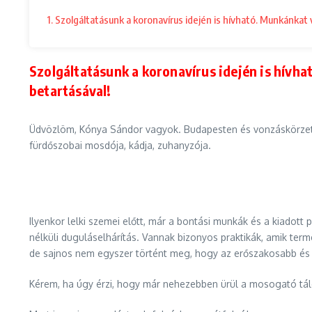
1. Szolgáltatásunk a koronavírus idején is hívható. Munkánkat
Szolgáltatásunk a koronavírus idején is hívh
betartásával!
Üdvözlöm, Kónya Sándor vagyok. Budapesten és vonzáskörzeté
fürdőszobai mosdója, kádja, zuhanyzója.
Ilyenkor lelki szemei előtt, már a bontási munkák és a kiad
nélküli duguláselhárítás. Vannak bizonyos praktikák, amik te
de sajnos nem egyszer történt meg, hogy az erőszakosabb és 
Kérem, ha úgy érzi, hogy már nehezebben ürül a mosogató tálca