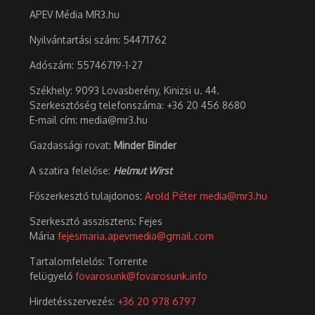
APEV Média MR3.hu
Nyilvántartási szám: 54471762
Adószám:
55746719-1-27
Székhely: 9093 Lovasberény, Kinizsi u. 44.
Szerkesztőség telefonszáma: +36 20 456 8680
E-mail cím: media@mr3.hu
Gazdassági rovat:
Minder Binder
A szatira felelőse:
Helmut Wirst
Főszerkesztő tulajdonos:
Arold Péter
media@mr3.hu
Szerkesztő asszisztens: Fejes
Mária
fejesmaria.apevmedia@gmail.com
Tartalomfelelős: Torrente
felügyelő
fovarosunk@fovarosunk.info
Hirdetésszervezés:
+36 20 978 6797