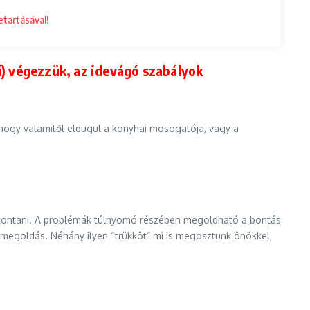
etartásával!
ű) végezzük, az idevágó szabályok
ogy valamitől eldugul a konyhai mosogatója, vagy a
n bontani. A problémák túlnyomó részében megoldható a bontás
 megoldás. Néhány ilyen “trükköt” mi is megosztunk önökkel,