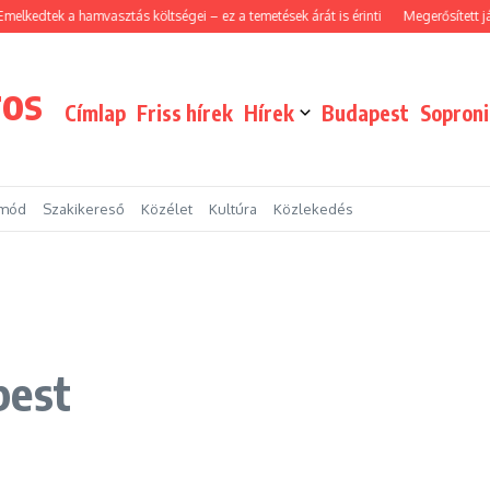
edtek a hamvasztás költségei – ez a temetések árát is érinti
Megerősített járőrs
ros
Címlap
Friss hírek
Hírek
Budapest
Sopron
tmód
Szakikereső
Közélet
Kultúra
Közlekedés
pest