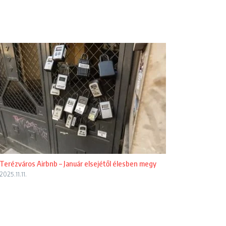
Terézváros Airbnb – Január elsejétől élesben megy
2025.11.11.